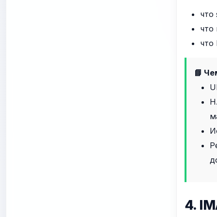
что
что
что 
📘 Че
U
Н
м
И
Р
д
4. I