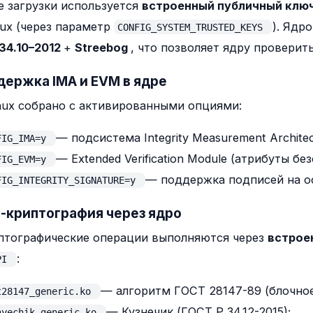
е загрузки используется
встроенный публичный клю
nux (через параметр
). Ядр
CONFIG_SYSTEM_TRUSTED_KEYS
34.10–2012
+
Streebog
, что позволяет ядру проверит
держка IMA и EVM в ядре
nux собрано с активированными опциями:
— подсистема Integrity Measurement Architec
FIG_IMA=y
— Extended Verification Module (атрибуты бе
FIG_EVM=y
— поддержка подписей на о
FIG_INTEGRITY_SIGNATURE=y
Т-криптография через ядро
птографические операции выполняются через
встрое
:
API
— алгоритм ГОСТ 28147-89 (блочно
t28147_generic.ko
— Кузнечик (ГОСТ Р 34.12-2015);
nyechik_generic.ko