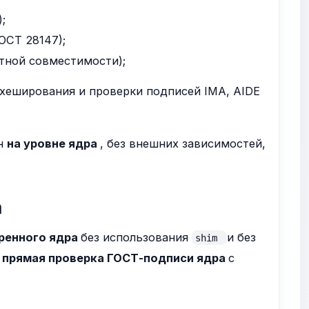
;
ОСТ 28147);
тной совместимости);
хеширования и проверки подписей IMA, AIDE
н
на уровне ядра
, без внешних зависимостей,
а
еренного ядра
без использования
и без
shim
я
прямая проверка ГОСТ-подписи ядра
с