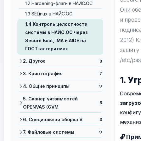
1.2 Hardening-флаги в НАЙС.ОС
Они обе
1.3 SELinux в НАЙС.ОС
и прове
1.4 Контроль целостности
подписа
системы в НАЙС.ОС через
2012) К
Secure Boot, IMA и AIDE на
ГОСТ-алгоритмах
защиту 
/etc/pa
2. Другое
3
3. Криптография
7
1. У
4. Общие принципы
9
Совреме
5. Сканер уязвимостей
загруз
5
OPENVAS (GVM
конфигу
6. Специальная сборка V
3
механиз
7. Файловые системы
9
🔓 При