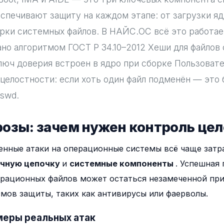
спечивают защиту на каждом этапе: от загрузки яд
рки системных файлов. В НАЙС.ОС всё это работае
но алгоритмом ГОСТ Р 34.10–2012 Хеши для файлов с
люч доверия встроен в ядро при сборке Пользоват
целостности: если хоть один файл подменён — это 
sswd.
грозы: зачем нужен контроль це
нные атаки на операционные системы всё чаще зат
очную цепочку
и
системные компоненты
. Успешная
рационных файлов может остаться незамеченной при
мов защиты, таких как антивирусы или фаерволы.
меры реальных атак