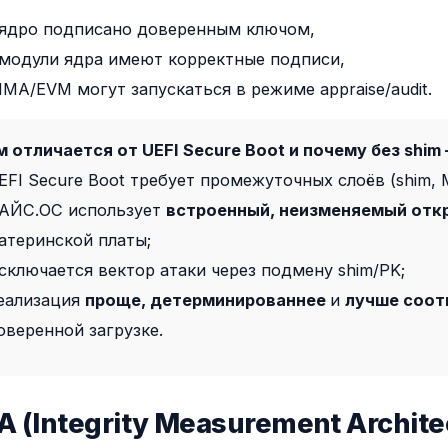
 ядро подписано доверенным ключом,
 модули ядра имеют корректные подписи,
IMA/EVM могут запускаться в режиме appraise/audit.
м отличается от UEFI Secure Boot и почему без shim
EFI Secure Boot требует промежуточных слоёв (shim, 
АЙС.ОС использует
встроенный, неизменяемый от
атеринской платы;
сключается вектор атаки через подмену shim/PK;
еализация
проще, детерминированнее
и
лучше соот
оверенной загрузке.
MA (Integrity Measurement Archite