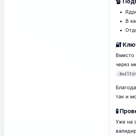
🔏 Под
Ядр
В к
Отд
🔐 Клю
Вместо 
через 
.builti
Благода
так и м
🧪 Про
Уже на 
валидир