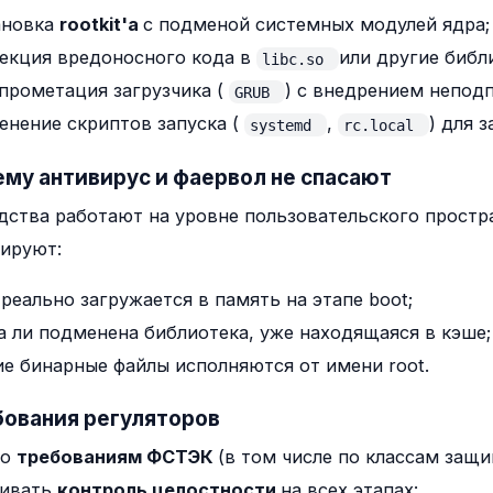
ановка
rootkit'а
с подменой системных модулей ядра;
екция вредоносного кода в
или другие библ
libc.so
прометация загрузчика (
) с внедрением неподп
GRUB
енение скриптов запуска (
,
) для 
systemd
rc.local
ему антивирус и фаервол не спасают
дства работают на уровне пользовательского простра
ируют:
реально загружается в память на этапе boot;
а ли подменена библиотека, уже находящаяся в кэше;
ие бинарные файлы исполняются от имени root.
бования регуляторов
но
требованиям ФСТЭК
(в том числе по классам защ
чивать
контроль целостности
на всех этапах: