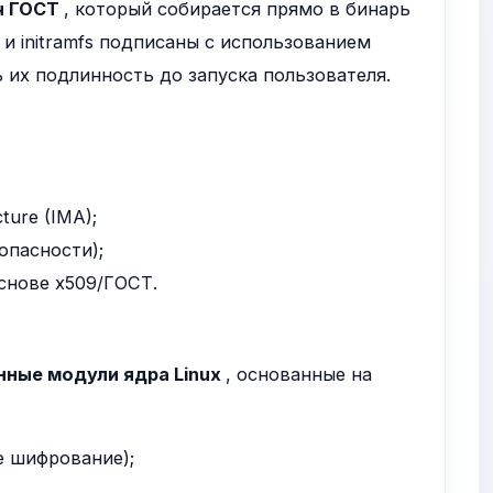
ч ГОСТ
, который собирается прямо в бинарь
о и initramfs подписаны с использованием
ь их подлинность до запуска пользователя.
ture (IMA);
зопасности);
снове x509/ГОСТ.
нные модули ядра Linux
, основанные на
е шифрование);