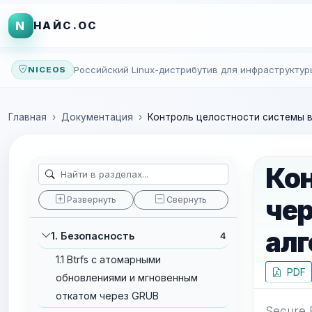
N
НАЙС.ОС
Российский Linux-дистрибутив для инфраструктур
NICEOS
Главная
Документация
Контроль целостности системы в 
Ко
чер
Развернуть
Свернуть
ал
1. Безопасность
4
1.1 Btrfs с атомарными
PDF
обновлениями и мгновенным
откатом через GRUB
Secure 