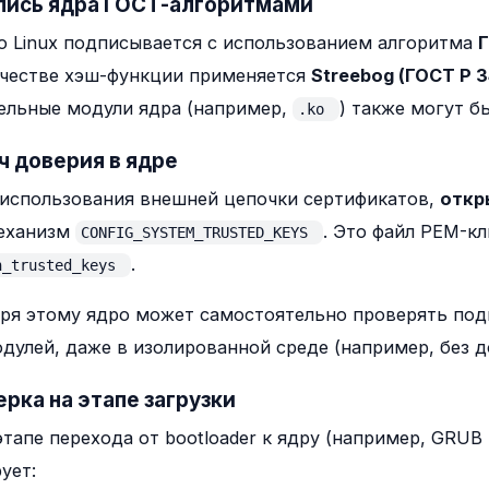
пись ядра ГОСТ-алгоритмами
о Linux подписывается с использованием алгоритма
Г
ачестве хэш-функции применяется
Streebog (ГОСТ Р 3
ельные модули ядра (например,
) также могут б
.ko
ч доверия в ядре
использования внешней цепочки сертификатов,
откр
механизм
. Это файл PEM-к
CONFIG_SYSTEM_TRUSTED_KEYS
.
n_trusted_keys
ря этому ядро может самостоятельно проверять под
одулей, даже в изолированной среде (например, без до
верка на этапе загрузки
этапе перехода от bootloader к ядру (например, GRUB
ует: