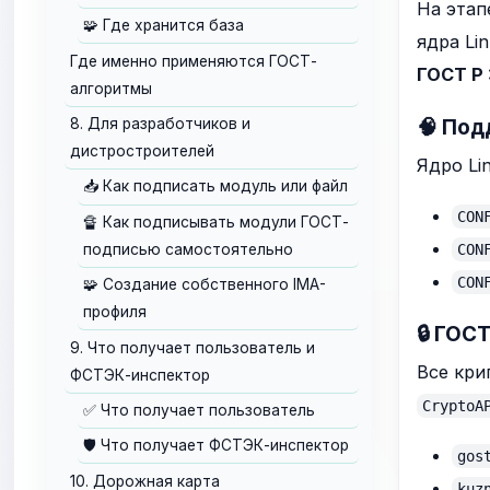
На этап
🧩 Где хранится база
ядра Li
Где именно применяются ГОСТ-
ГОСТ Р 
алгоритмы
🧠 Под
8. Для разработчиков и
дистростроителей
Ядро Li
📥 Как подписать модуль или файл
CON
🔏 Как подписывать модули ГОСТ-
подписью самостоятельно
CON
CON
🧩 Создание собственного IMA-
профиля
🔒 ГОС
9. Что получает пользователь и
Все кри
ФСТЭК-инспектор
Crypto
✅ Что получает пользователь
🛡️ Что получает ФСТЭК-инспектор
gos
10. Дорожная карта
kuz