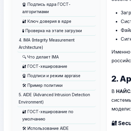
🔏 Подпись ядра ГОСТ-
алгоритмами
Загр
Сис
🔐 Ключ доверия в ядре
Фай
🧪 Проверка на этапе загрузки
Сиг
4. IMA (Integrity Measurement
Architecture)
Именно 
🔍 Что делает IMA
российс
🔐 ГОСТ-хеширование
🔏 Подписи и режим appraise
2. А
🛠️ Пример политики
В
НАЙС
5. AIDE (Advanced Intrusion Detection
системы
Environment)
модели:
🔐 ГОСТ-хеширование по
умолчанию
🔐 Sec
🛠️ Использование AIDE