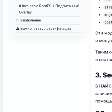
🔒 Immutable RootFS + Подписанный
str
Overlay
mag
11. Заключение
gos
⚠️ Важно: статус сертификации
Эти мод
и модул
Таким о
и соотв
3. S
В
НАЙС
зависим
помощью