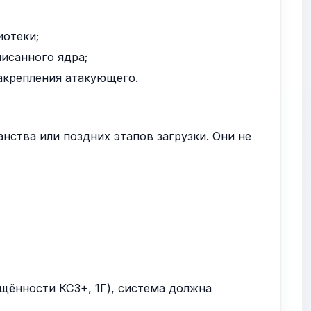
иотеки;
исанного ядра;
закрепления атакующего.
нства или поздних этапов загрузки. Они не
ищённости КС3+, 1Г), система должна