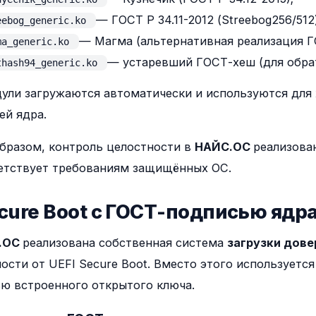
— ГОСТ Р 34.11-2012 (Streebog256/512)
eebog_generic.ko
— Магма (альтернативная реализация Г
ma_generic.ko
— устаревший ГОСТ-хеш (для обра
thash94_generic.ko
ули загружаются автоматически и используются для 
ей ядра.
бразом, контроль целостности в
НАЙС.ОС
реализова
етствует требованиям защищённых ОС.
ecure Boot с ГОСТ-подписью ядр
.ОС
реализована собственная система
загрузки дов
ости от UEFI Secure Boot. Вместо этого используетс
 встроенного открытого ключа.