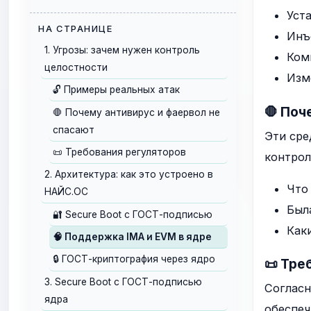
Уст
НА СТРАНИЦЕ
Инъ
1. Угрозы: зачем нужен контроль
Ком
целостности
Изм
🔓 Примеры реальных атак
🛑 Поч
🛑 Почему антивирус и фаервол не
спасают
Эти сре
📜 Требования регуляторов
контрол
2. Архитектура: как это устроено в
Что 
НАЙС.ОС
Был
🔐 Secure Boot с ГОСТ-подписью
Как
🧠 Поддержка IMA и EVM в ядре
🔒 ГОСТ-криптография через ядро
📜 Тре
3. Secure Boot с ГОСТ-подписью
Соглас
ядра
обеспе