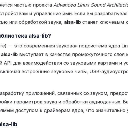
ляется частью проекта
Advanced Linux Sound Architect
стройствам и управление ими. Если вы разрабатывае
сью или обработкой звука,
alsa-lib
станет ключевым к
блиотека alsa-lib?
ture) — это современная звуковая подсистема ядра L
а
alsa-lib
выступает в качестве промежуточного слоя 
 API для взаимодействия со звуковыми картами и у
 включая встроенные звуковые чипы, USB-аудиоустр
азработку приложений, связанных со звуком, предо
ройки параметров звука и обработки аудиоданных. Б
ямым доступом к драйверам ядра, что значительно 
sa-lib