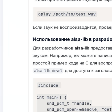
aplay /path/to/test.wav
Если звук не воспроизводится, прове
Использование alsa-lib в разра
Для разработчиков
alsa-lib
предостав
звуком. Например, вы можете написа
простой пример кода на C для воспро
для доступа к заголов
alsa-lib-devel
#include 

int main() {

    snd_pcm_t *handle;

    snd_pcm_open(&handle, "def