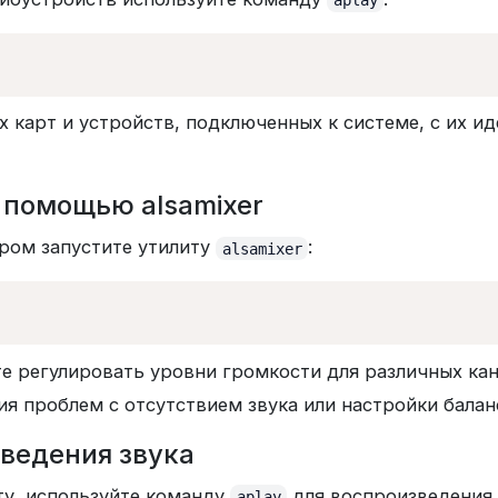
aplay
х карт и устройств, подключенных к системе, с их 
 помощью alsamixer
ром запустите утилиту
:
alsamixer
е регулировать уровни громкости для различных ка
ия проблем с отсутствием звука или настройки балан
зведения звука
ту, используйте команду
для воспроизведения 
aplay