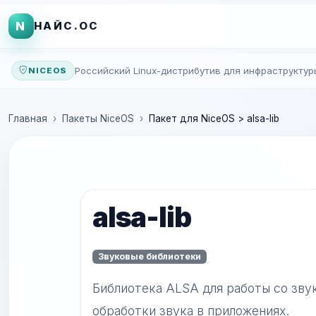
N
НАЙС.ОС
Российский Linux-дистрибутив для инфраструктур
NICEOS
Главная
Пакеты NiceOS
Пакет для NiceOS > alsa-lib
alsa-lib
Звуковые библиотеки
Библиотека ALSA для работы со зву
обработки звука в приложениях.