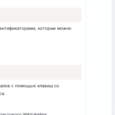
идентификаторами, которые можно
налов с помощью клавиш со
са.
тестового WAV-файла: