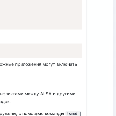
ложные приложения могут включать
конфликтами между ALSA и другими
адок:
агружены, с помощью команды
lsmod |