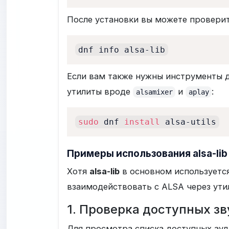
После установки вы можете проверит
dnf info alsa-lib
Если вам также нужны инструменты д
утилиты вроде
и
:
alsamixer
aplay
sudo
 dnf 
install
 alsa-utils
Примеры использования alsa-lib
Хотя
alsa-lib
в основном используется
взаимодействовать с ALSA через ути
1. Проверка доступных з
Для просмотра списка доступных ау