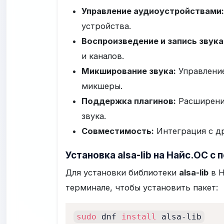
Управление аудиоустройствами:
устройства.
Воспроизведение и запись звука
и каналов.
Микширование звука:
Управление
микшеры.
Поддержка плагинов:
Расширение
звука.
Совместимость:
Интеграция с др
Установка alsa-lib на Найс.ОС с
Для установки библиотеки
alsa-lib
в Н
терминале, чтобы установить пакет:
sudo
 dnf 
install
 alsa-lib