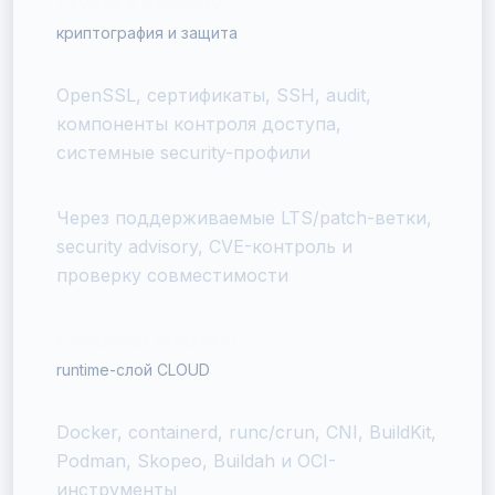
Crypto & Security
криптография и защита
OpenSSL, сертификаты, SSH, audit,
компоненты контроля доступа,
системные security-профили
Через поддерживаемые LTS/patch-ветки,
security advisory, CVE-контроль и
проверку совместимости
Container Platform
runtime-слой CLOUD
Docker, containerd, runc/crun, CNI, BuildKit,
Podman, Skopeo, Buildah и OCI-
инструменты