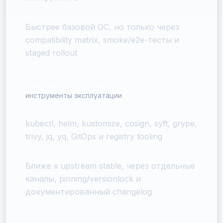
Быстрее базовой ОС, но только через
compatibility matrix, smoke/e2e-тесты и
staged rollout
Leaf & Cloud Tools
инструменты эксплуатации
kubectl, helm, kustomize, cosign, syft, grype,
trivy, jq, yq, GitOps и registry tooling
Ближе к upstream stable, через отдельные
каналы, pinning/versionlock и
документированный changelog