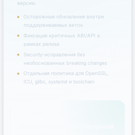
версии.
Осторожные обновления внутри
поддерживаемых веток
Фиксация критичных ABI/API в
рамках релиза
Security-исправления без
необоснованных breaking changes
Отдельная политика для OpenSSL,
ICU, glibc, systemd и toolchain
CURRENT CLOUD LAYER
Живой слой контейнерной
эксплуатации