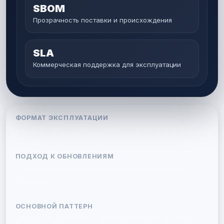
SBOM
Прозрачность поставки и происхождения
SLA
Коммерческая поддержка для эксплуатации
ФОРМАТ ЭКСПЛУАТАЦИИ
Облака, виртуализация, контейнерные хосты
ПОДХОД К ОБНОВЛЕНИЯМ
Стабильный core и управляемые version
streams
ОСНОВНОЙ ПАТТЕРН
Docker, Kubernetes, автоматизация и GitOps