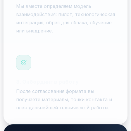
Мы вместе определяем модель
взаимодействия: пилот, технологическая
интеграция, образ для облака, обучение
или внедрение.
3. Онбординг в работу
После согласования формата вы
получаете материалы, точки контакта и
план дальнейшей технической работы.