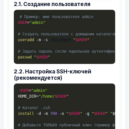
2.1. Создание пользователя
# Пример: имя пользователя admin
USER
=
"admin"
# Создать пользователя с домашним каталогом и об
useradd
-m
-s
 /bin/bash 
"
$USER
"
# Задать пароль (если парольная аутентификация и
passwd
"
$USER
"
2.2. Настройка SSH-ключей
(рекомендуется)
USER
=
"admin"
HOME_DIR
=
"/home/
$USER
"
# Каталог .ssh
install
-d
-m
700
-o
"
$USER
"
-g
"
$USER
"
"
$HOME_D
# Добавьте ТОЛЬКО публичный ключ (пример формата