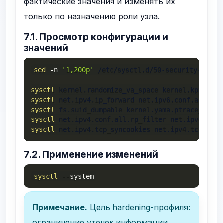
фактические значения и изменять их
только по назначению роли узла.
7.1. Просмотр конфигурации и
значений
sed
-n
'1,200p'
 /etc/sysctl.d/50-security-harden
sysctl
sysctl
sysctl
sysctl
sysctl
 net.ipv4.tcp_syncookies net.ipv4.tcp_max_
7.2. Применение изменений
sysctl
--system
Примечание.
Цель hardening-профиля:
ограничение утечек информации,