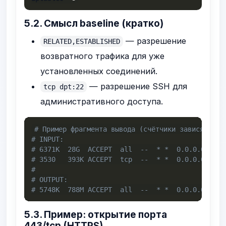
5.2. Смысл baseline (кратко)
— разрешение
RELATED,ESTABLISHED
возвратного трафика для уже
установленных соединений.
— разрешение SSH для
tcp dpt:22
административного доступа.
# Пример фрагмента вывода (счётчики зависят от 
# INPUT:
# 6371K  28G  ACCEPT  all  --  * *  0.0.0.0/0  0
# 3530   393K ACCEPT  tcp  --  * *  0.0.0.0/0  0
#
# OUTPUT:
# 5748K  788M ACCEPT  all  --  * *  0.0.0.0/0  0
5.3. Пример: открытие порта
443/tcp (HTTPS)