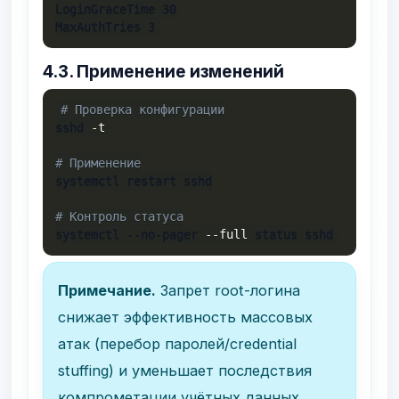
LoginGraceTime 30

MaxAuthTries 3
4.3. Применение изменений
# Проверка конфигурации
sshd 
-t
# Применение
systemctl restart sshd

# Контроль статуса
systemctl --no-pager 
--full
 status sshd
Примечание.
Запрет root-логина
снижает эффективность массовых
атак (перебор паролей/credential
stuffing) и уменьшает последствия
компрометации учётных данных.