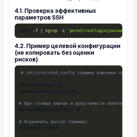
4.1. Проверка эффективных
параметров SSH
sshd 
-T
|
egrep
-i
'permitrootlogin|passwordaut
4.2. Пример целевой конфигурации
(не копировать без оценки
рисков)
# /etc/ssh/sshd_config (пример ключевых парамет
PermitRootLogin no

PubkeyAuthentication yes

# При готовых ключах и допустимости политикой:
PasswordAuthentication no

# Ограничить доступ (пример)
AllowUsers admin
