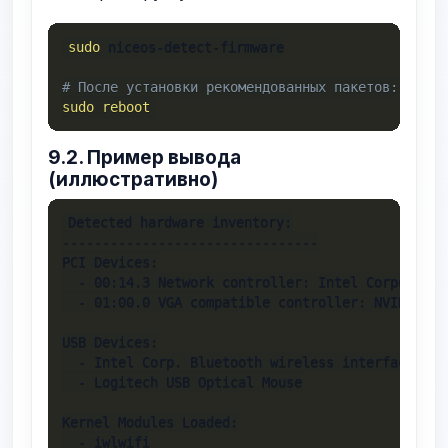
sudo
 niceos-detect-firmware

# После установки рекомендованных пакетов:
sudo
reboot
9.2. Пример вывода
(иллюстративно)
Detected hardware inventory:

--------------------------------

PCI Devices:

  - 00:14.3 Network controller: Intel Corporatio
  - 01:00.0 VGA compatible controller: NVIDIA Co
USB Devices:

  - Intel Corp. Bluetooth wireless interface

  - Logitech USB Optical Mouse

Kernel Modules Loaded:

  - iwlwifi
