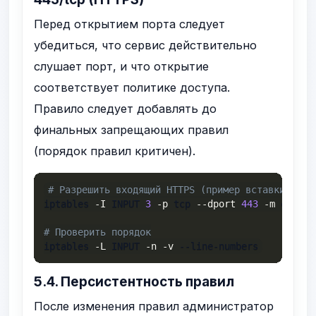
Перед открытием порта следует
убедиться, что сервис действительно
слушает порт, и что открытие
соответствует политике доступа.
Правило следует добавлять до
финальных запрещающих правил
(порядок правил критичен).
# Разрешить входящий HTTPS (пример вставки на п
iptables 
-I
 INPUT 
3
-p
 tcp 
--dport
443
-m
 conntr
# Проверить порядок
iptables 
-L
 INPUT 
-n
-v
 --line-numbers
5.4. Персистентность правил
После изменения правил администратор