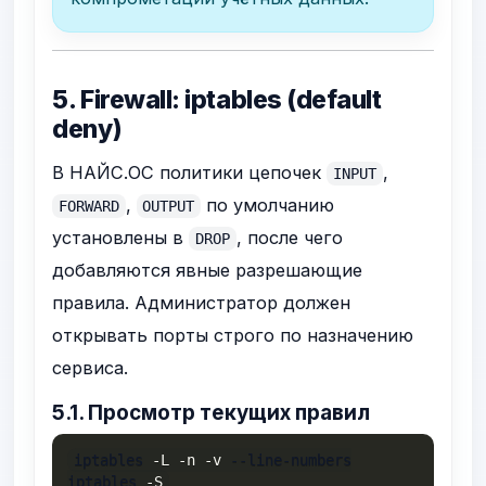
5. Firewall: iptables (default
deny)
В НАЙС.ОС политики цепочек
,
INPUT
,
по умолчанию
FORWARD
OUTPUT
установлены в
, после чего
DROP
добавляются явные разрешающие
правила. Администратор должен
открывать порты строго по назначению
сервиса.
5.1. Просмотр текущих правил
iptables 
-L
-n
-v
 --line-numbers

iptables 
-S