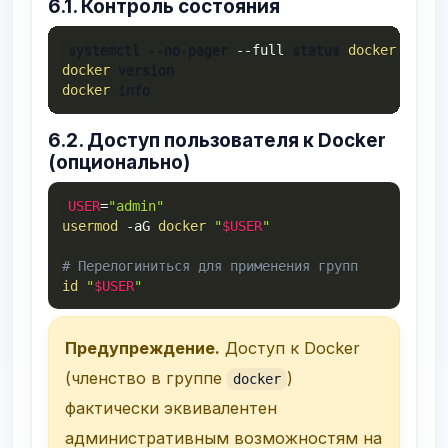
6.1. Контроль состояния
systemctl --no-pager 
--full
 status 
docker
docker
docker
 info
6.2. Доступ пользователя к Docker
(опционально)
USER
=
"admin"
usermod
-aG
docker
"
$USER
"
# Перелогиниться для применения групп
id
"
$USER
"
Предупреждение.
Доступ к Docker
(членство в группе
)
docker
фактически эквивалентен
административным возможностям на