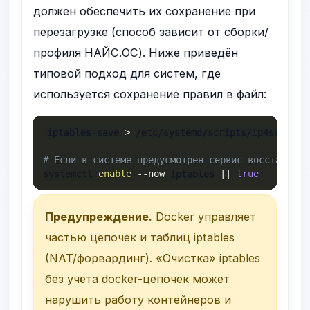
должен обеспечить их сохранение при
перезагрузке (способ зависит от сборки/
профиля НАЙС.ОС). Ниже приведён
типовой подход для систем, где
используется сохранение правил в файл:
iptables-save 
>
 /etc/systemd/scripts/ip4save

# Если в системе предусмотрен сервис восстановле
systemctl 
enable
--now
 iptables 
||
true
Предупреждение.
Docker управляет
частью цепочек и таблиц iptables
(NAT/форвардинг). «Очистка» iptables
без учёта docker-цепочек может
нарушить работу контейнеров и