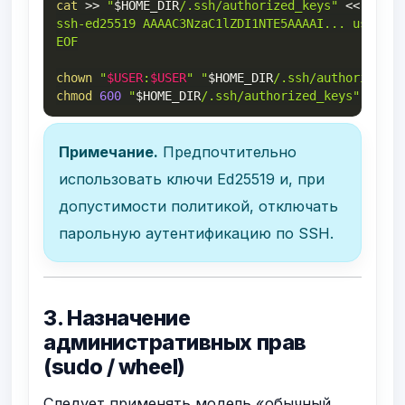
cat
>>
"
$HOME_DIR
/.ssh/authorized_keys"
<<
'EOF'

ssh-ed25519 AAAAC3NzaC1lZDI1NTE5AAAAI... user@lap
EOF
chown
"
$USER
:
$USER
"
"
$HOME_DIR
/.ssh/authorized_k
chmod
600
"
$HOME_DIR
/.ssh/authorized_keys"
Примечание.
Предпочтительно
использовать ключи Ed25519 и, при
допустимости политикой, отключать
парольную аутентификацию по SSH.
3. Назначение
административных прав
(sudo / wheel)
Следует применять модель «обычный