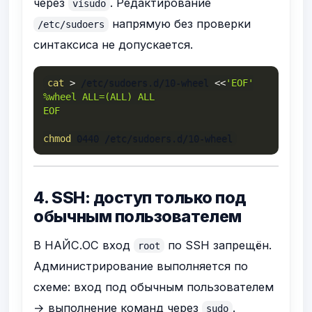
через
. Редактирование
visudo
напрямую без проверки
/etc/sudoers
синтаксиса не допускается.
cat
>
 /etc/sudoers.d/10-wheel 
<<
'EOF'

%wheel ALL=(ALL) ALL

EOF
chmod
 0440 /etc/sudoers.d/10-wheel
4. SSH: доступ только под
обычным пользователем
В НАЙС.ОС вход
по SSH запрещён.
root
Администрирование выполняется по
схеме: вход под обычным пользователем
→ выполнение команд через
.
sudo