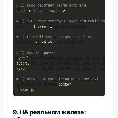
# 2) sudo работает (если включали)
sudo
-n
true
||
sudo
-v
# 3) SSH: root запрещён, вход под admin разрешён
sshd 
-T
|
grep
-i
 permitrootlogin

# 4) Firewall соответствует baseline
iptables 
-L
-n
-v
 --line-numbers

# 5) sysctl применён
sysctl
sysctl
sysctl
 fs.suid_dumpable kernel.yama.ptrace_scope

# 6) Docker активен (если используется)
systemctl is-active 
docker
docker
ps
9. НА реальном железе: