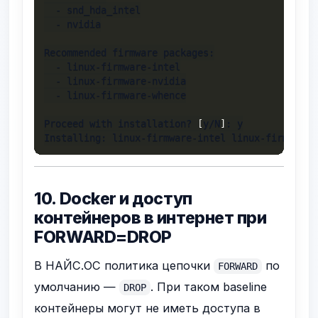
  - snd_hda_intel

  - nvidia

Recommended firmware packages:

  - linux-firmware-intel

  - linux-firmware-nvidia

  - linux-firmware-whence

Proceed with installation? 
[
y/N
]
: y

Installing: linux-firmware-intel linux-firmware-
10. Docker и доступ
контейнеров в интернет при
FORWARD=DROP
В НАЙС.ОС политика цепочки
по
FORWARD
умолчанию —
. При таком baseline
DROP
контейнеры могут не иметь доступа в