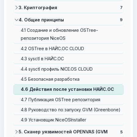
3. Криптография
7
4. Общие принципы
9
4.1 Cоздание и обновление OSTree-
репозитория NiceOS
4.2 OSTree в НАЙС.ОС CLOUD
4.3 sysctl в НАЙС.ОС
4.4 sysctl профиль NICE.OS CLOUD
4.5 Безопасная разработка
4.6 Действия после установки НАЙС.ОС
4.7 Публикация OSTree репозитория
4.8 Руководство по запуску GVM (Greenbone)
4.9 Установщик NiceOSInstaller
5. Сканер уязвимостей OPENVAS (GVM
5