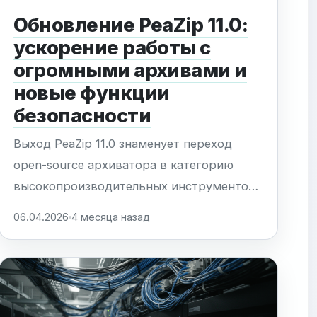
Обновление PeaZip 11.0:
ускорение работы с
огромными архивами и
новые функции
безопасности
Выход PeaZip 11.0 знаменует переход
open-source архиватора в категорию
высокопроизводительных инструментов
для профессионалов. Главное достижение
06.04.2026
4 месяца назад
обновления — радикальная оптимизация
парсинга таблиц содержимого (TOC). При
работе с экстремально большими
архивами, содержащими более 100 000
объектов, скорость обработки выросла