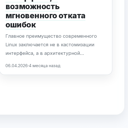
возможность
мгновенного отката
ошибок
Главное преимущество современного
Linux заключается не в кастомизации
интерфейса, а в архитектурной
устойчивости к ошибкам через
06.04.2026
4 месяца назад
механизмы мгновенного отката (rollback).
В отличие от проприетарных ОС, где
сбой часто требует переустановки
системы, open-source решения
предлагают глубокую интеграцию
снимков состояния в жизненный...