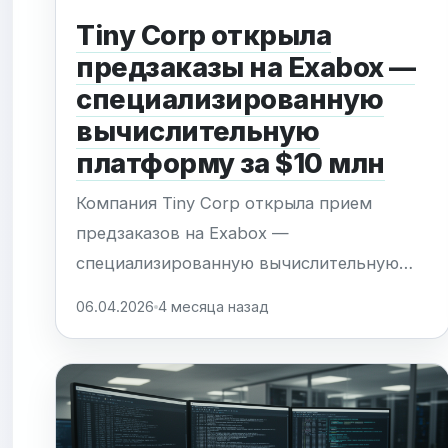
Tiny Corp открыла
предзаказы на Exabox —
специализированную
вычислительную
платформу за $10 млн
Компания Tiny Corp открыла прием
предзаказов на Exabox —
специализированную вычислительную
платформу стоимостью 10 миллионов
06.04.2026
4 месяца назад
долларов за единицу. Проект
ориентирован на узкий сегмент
заказчиков: исследовательские
институты, государственные структуры и
крупнейшие корпорации, решающие