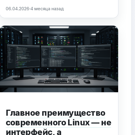
релизом, смещая фокус с поддержки
06.04.2026
4 месяца назад
архитектур на адаптацию к
высоконагруженным сценариям.
Ключевым изменением стало масштабное
обновление документации для работы с
автономными ИИ-агентами. Это позволит
разработчикам эффективнее
оркестровать ресурсы CPU, GPU...
Главное преимущество
современного Linux — не
интерфейс, а