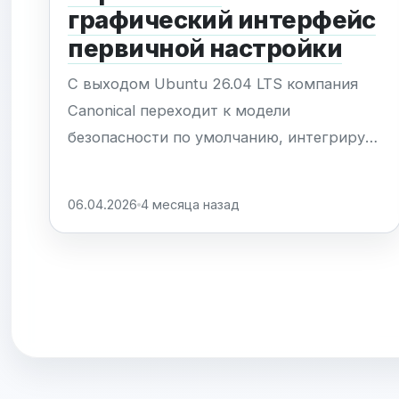
графический интерфейс
первичной настройки
С выходом Ubuntu 26.04 LTS компания
Canonical переходит к модели
безопасности по умолчанию, интегрируя
активацию Ubuntu Pro непосредственно
в процесс первичной настройки системы
06.04.2026
4 месяца назад
через инструмент gnome-initial-setup.
Теперь пользователям не требуется
использовать терминал и команду pro
attach — возможность подключить
расширенную...