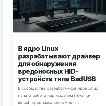
задачи экстремальной сложности. В
отличие от универсальных облачных...
В ядро Linux
разрабатывают драйвер
для обнаружения
вредоносных HID-
устройств типа BadUSB
В сообществе разработчиков ядра Linux
начата работа над модулем hid-omg-
detect, предназначенным для