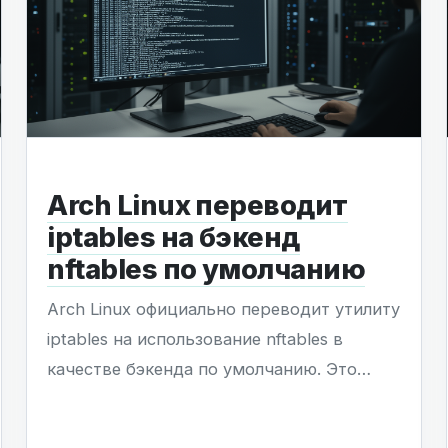
Arch Linux переводит
iptables на бэкенд
nftables по умолчанию
Arch Linux официально переводит утилиту
iptables на использование nftables в
качестве бэкенда по умолчанию. Это
решение завершает переход от
устаревшего фреймворка xtables к