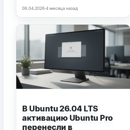
обнаружения вредоносных HID-
06.04.2026
4 месяца назад
устройств, таких как BadUSB или Rubber
Ducky. Проект нацелен на борьбу с
атаками, при которых под видом
стандартной клавиатуры или мыши
подключаются устройства, имитирующие
ввод данных...
В Ubuntu 26.04 LTS
активацию Ubuntu Pro
перенесли в