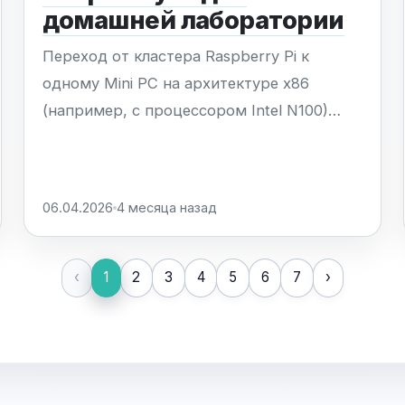
домашней лаборатории
Переход от кластера Raspberry Pi к
одному Mini PC на архитектуре x86
(например, с процессором Intel N100)
позволяет радикально упростить
домашнюю лабораторию. Использование
множества одноплатных компьютеров
06.04.2026
4 месяца назад
создает избыточную сложность:
разрастание кабелей, необходимость
управления парком устройств, риски
‹
1
2
3
4
5
6
7
›
выхода из строя microSD-карт...