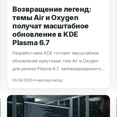
Возвращение легенд:
темы Air и Oxygen
получат масштабное
обновление в KDE
Plasma 6.7
Разработчики KDE готовят масштабное
обновление культовых тем Air и Oxygen
для релиза Plasma 6.7, запланированного
на июнь 2026 года. Это не просто
06.04.2026
4 месяца назад
ностальгический жест, а глубокая
техническая модернизация под
современные стандарты Wayland. Тема Air
возвращается с улучшенной читаемостью
благодаря эффектам...