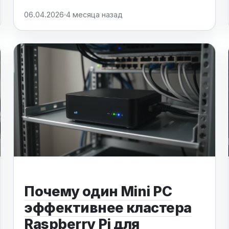
современной архитектуре, которая
06.04.2026
4 месяца назад
устраняет дублирование кода для
IPv4/IPv6 и повышает
производительность за счет единого
движка внутри ядра....
Почему один Mini PC
эффективнее кластера
Raspberry Pi для