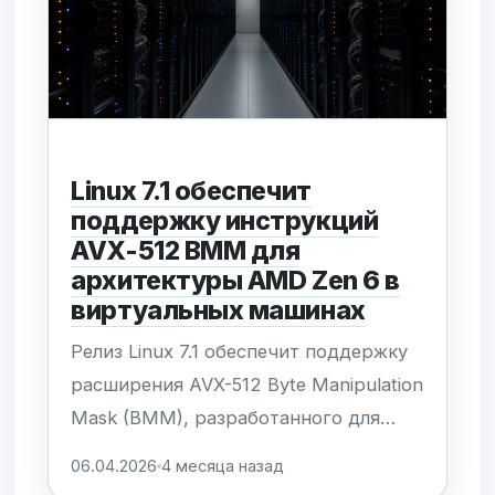
стала «Yaru-изация» иконок:
например, системный монитор...
Linux 7.1 обеспечит
поддержку инструкций
AVX-512 BMM для
архитектуры AMD Zen 6 в
виртуальных машинах
Релиз Linux 7.1 обеспечит поддержку
расширения AVX-512 Byte Manipulation
Mask (BMM), разработанного для
будущей архитектуры AMD Zen 6. Это
06.04.2026
4 месяца назад
обновление позволяет