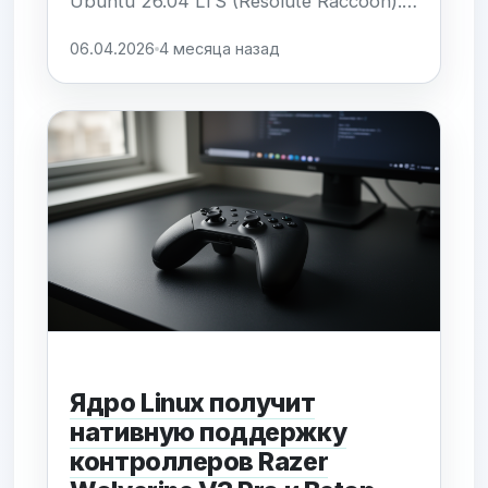
Ubuntu 26.04 LTS (Resolute Raccoon).
Основное изменение коснется
06.04.2026
4 месяца назад
десктопной версии: минимальный
объем оперативной памяти будет
увеличен с 4 ГБ до 6 ГБ. Это решение
продиктовано необходимостью
обеспечения стабильной работы
современной графической среды
GNOME...
Ядро Linux получит
нативную поддержку
контроллеров Razer