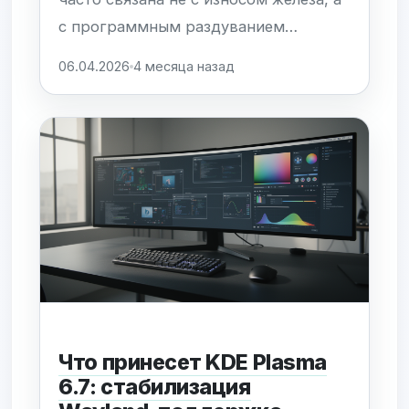
с программным раздуванием
(software bloat) современных ОС.
06.04.2026
4 месяца назад
Тяжеловесные дистрибутивы
потребляют ресурсы на фоновые
процессы и сложные абстракции,
оставляя старым процессорам и
накопителям минимум возможностей
для реальной работы. Void Linux
предлагает...
Что принесет KDE Plasma
6.7: стабилизация