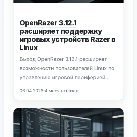
OpenRazer 3.12.1
расширяет поддержку
игровых устройств Razer в
Linux
Выход OpenRazer 3.12.1 расширяет
возможности пользователей Linux по
управлению игровой периферией
Razer. Главным изменением релиза
06.04.2026
4 месяца назад
стало добавление поддержки двух
новых устройств, что позволяет
избежать проблемы vendor lock-in и
полноценно использовать
функционал гаджетов в открытой ОС.