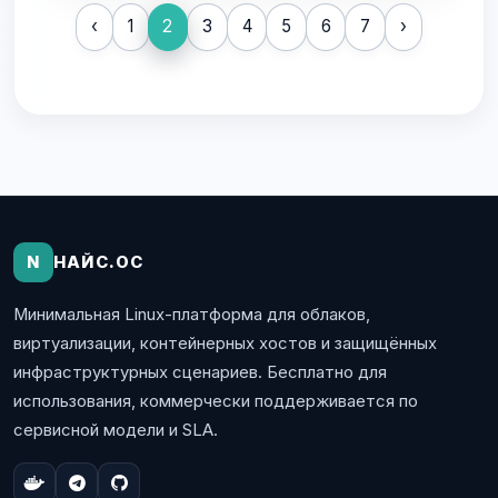
закладывает фундамент для более
‹
1
2
3
4
5
6
7
›
глубокой интеграции мобильных
инструментов и приложений в
десктопные Linux-среды. Для
геймеров важным изменением стала
оптимизация порядка...
N
НАЙС.ОС
Минимальная Linux-платформа для облаков,
виртуализации, контейнерных хостов и защищённых
инфраструктурных сценариев. Бесплатно для
использования, коммерчески поддерживается по
сервисной модели и SLA.