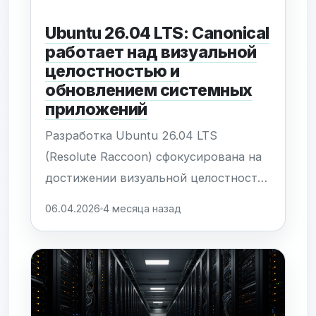
Ubuntu 26.04 LTS: Canonical
работает над визуальной
целостностью и
обновлением системных
приложений
Разработка Ubuntu 26.04 LTS
(Resolute Raccoon) сфокусирована на
достижении визуальной целостности
через глубокую интеграцию
06.04.2026
4 месяца назад
приложений в дизайн-код темы Yaru.
Основной задачей Canonical является
устранение диссонанса между
системным ПО и графической
оболочкой GNOME. Важным этапом