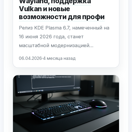
Wayland, поддержка
Vulkan и новые
возможности для профи
Релиз KDE Plasma 6.7, намеченный на
16 июня 2026 года, станет
масштабной модернизацией
графического стека и инструментов
06.04.2026
4 месяца назад
продуктивности. Ключевой фокус
сделан на окончательной
стабилизации Wayland и оптимизации
оконного менеджера KWin.
Внедрение поддержки Vulkan через
multi-GPU swapchain улучшит
распределение нагрузки между...