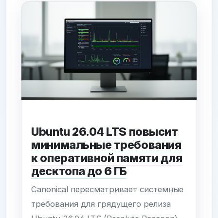
неопределенность: могут ли
репозитории дистрибутива быть
классифицированы как провайдеры
контента, а не технические
посредники. Если регуляторы
потребуют подтверждения
личности...
Ubuntu 26.04 LTS повысит
минимальные требования
к оперативной памяти для
десктопа до 6 ГБ
Canonical пересматривает системные
требования для грядущего релиза