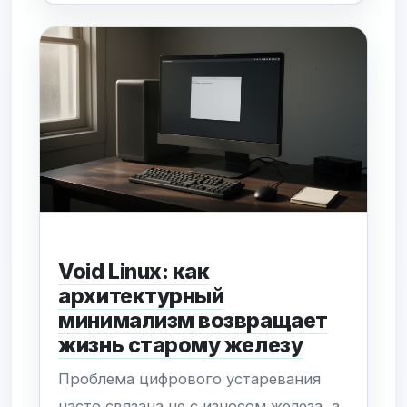
оптимизировать векторные операции
путем более эффективного
управления масками при побайтовых
манипуляциях в широких регистрах.
Ключевым достижением станет
интеграция поддержки...
Void Linux: как
архитектурный
минимализм возвращает
жизнь старому железу
Проблема цифрового устаревания
часто связана не с износом железа, а