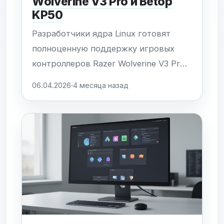
Wolverine V3 Pro и Betop
KP50
Разработчики ядра Linux готовят
полноценную поддержку игровых
контроллеров Razer Wolverine V3 Pro
и Betop KP50. Интеграция этих
06.04.2026
4 месяца назад
устройств на уровне подсистемы
ввода (evdev) позволит обеспечить
работу по принципу Plug-and-Play,
исключая необходимость в
сторонних драйверах и закрытых
бинарных модулях. Для
флагманского...