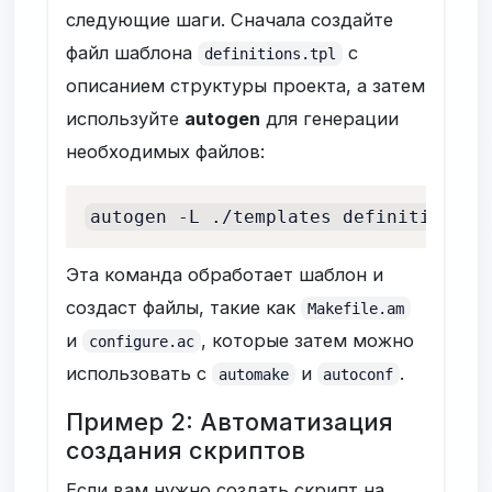
следующие шаги. Сначала создайте
файл шаблона
с
definitions.tpl
описанием структуры проекта, а затем
используйте
autogen
для генерации
необходимых файлов:
autogen -L ./templates definitions.t
Эта команда обработает шаблон и
создаст файлы, такие как
Makefile.am
и
, которые затем можно
configure.ac
использовать с
и
.
automake
autoconf
Пример 2: Автоматизация
создания скриптов
Если вам нужно создать скрипт на