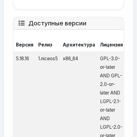
Доступные версии
Да
Версия
Релиз
Архитектура
Лицензия
сбо
5.18.16
1.niceos5
x86_64
GPL-3.0-
28 а
or-later
2025
AND GPL-
2.0-or-
later AND
LGPL-2.1-
or-later
AND
LGPL-2.0-
or-later