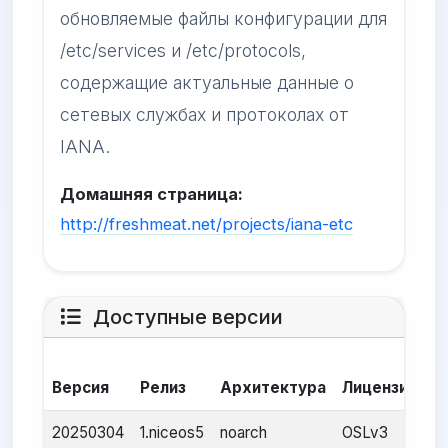
обновляемые файлы конфигурации для
/etc/services и /etc/protocols,
содержащие актуальные данные о
сетевых службах и протоколах от
IANA.
Домашняя страница:
http://freshmeat.net/projects/iana-etc
Доступные версии
Д
Версия
Релиз
Архитектура
Лицензия
с
20250304
1.niceos5
noarch
OSLv3
1