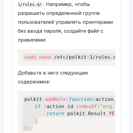
. Например, чтобы
1/rules.d/
разрешить определенной группе
пользователей управлять принтерами
без ввода пароля, создайте файл с
правилами:
sudo
nano
 /etc/polkit-1/rules.d/50-c
Добавьте в него следующее
содержимое:
polkit
.
addRule
(
function
(
action
,
 subj
if
(
action
.
id
.
indexOf
(
"org.opensu
return
 polkit
.
Result
.
YES
;
}
}
)
;