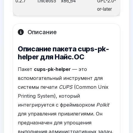
0.2.7
1.niceos5
x86_64
GPL-2.0-
25 а
or-later
2025
Описание
Описание пакета cups-pk-
helper для Найс.ОС
Пакет
cups-pk-helper
— это
вспомогательный инструмент для
системы печати
CUPS
(Common Unix
Printing System), который
интегрируется с фреймворком
Polkit
для управления привилегиями. Он
предназначен для упрощения
выполнения административных задач,