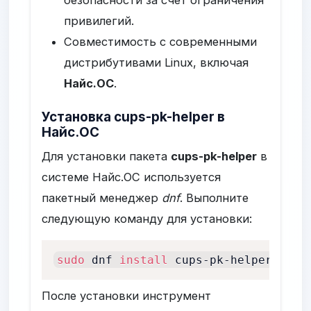
привилегий.
Совместимость с современными
дистрибутивами Linux, включая
Найс.ОС
.
Установка cups-pk-helper в
Найс.ОС
Для установки пакета
cups-pk-helper
в
системе Найс.ОС используется
пакетный менеджер
dnf
. Выполните
следующую команду для установки:
sudo
 dnf 
install
 cups-pk-helper
После установки инструмент