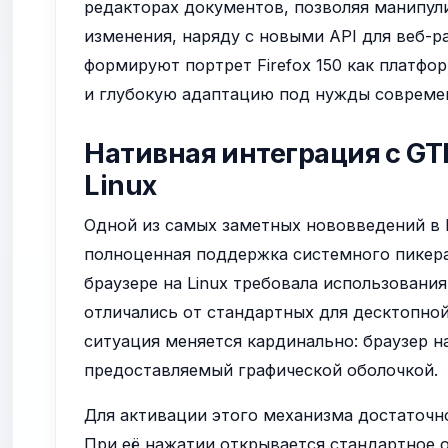
редакторах документов, позволяя манипул
изменения, наряду с новыми API для веб-р
формируют портрет Firefox 150 как платф
и глубокую адаптацию под нужды совреме
Нативная интеграция с GT
Linux
Одной из самых заметных нововведений в Fi
полноценная поддержка системного пикера
браузере на Linux требовала использовани
отличались от стандартных для десктопной
ситуация меняется кардинально: браузер 
предоставляемый графической оболочкой.
Для активации этого механизма достаточ
При её нажатии открывается стандартное 