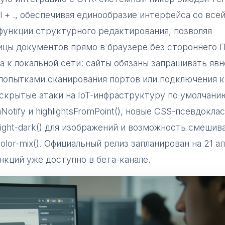
 + ., обеспечивая единообразие интерфейса со все
ункции структурного редактирования, позволяя
ицы документов прямо в браузере без стороннего 
а к локальной сети: сайты обязаны запрашивать явн
попытками сканирования портов или подключения к
скрытые атаки на IoT-инфраструктуру по умолчани
Notify и highlightsFromPoint(), новые CSS-псевдокла
light-dark() для изображений и возможность смешив
lor-mix(). Официальный релиз запланирован на 21 а
нкций уже доступно в бета-канале.