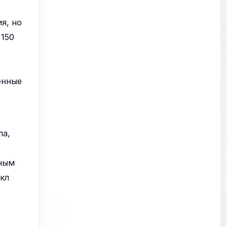
я, но
 150
енные
ла,
тным
икл