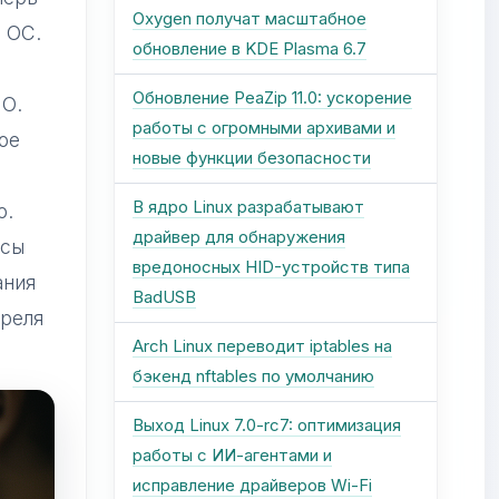
Oxygen получат масштабное
й ОС.
обновление в KDE Plasma 6.7
Обновление PeaZip 11.0: ускорение
ПО.
работы с огромными архивами и
ое
новые функции безопасности
В ядро Linux разрабатывают
ю.
драйвер для обнаружения
ссы
вредоносных HID-устройств типа
ания
BadUSB
преля
Arch Linux переводит iptables на
бэкенд nftables по умолчанию
Выход Linux 7.0-rc7: оптимизация
работы с ИИ-агентами и
исправление драйверов Wi-Fi