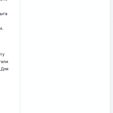
пыта
х.
эту
тели
 Для