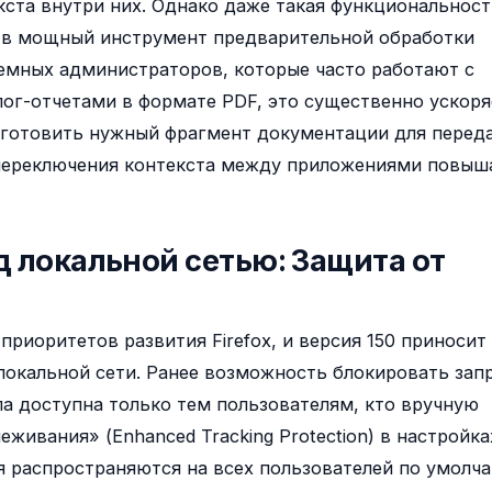
екста внутри них. Однако даже такая функциональнос
ля в мощный инструмент предварительной обработки
емных администраторов, которые часто работают с
лог-отчетами в формате PDF, это существенно ускоря
дготовить нужный фрагмент документации для перед
 переключения контекста между приложениями повыш
 локальной сетью: Защита от
риоритетов развития Firefox, и версия 150 приносит
 локальной сети. Ранее возможность блокировать зап
ла доступна только тем пользователям, кто вручную
живания» (Enhanced Tracking Protection) в настройка
я распространяются на всех пользователей по умолч