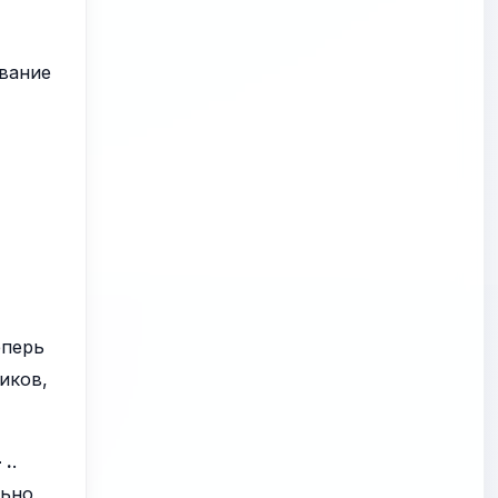
ование
еперь
иков,
 .
.
льно