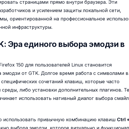
ировать страницами прямо внутри браузера. Эти
азработчиков и усилением защиты локальной сети,
ормы, ориентированной на профессиональное использ
нной инфраструктуры.
K: Эра единого выбора эмодзи в
refox 150 для пользователей Linux становится
 эмодзи от GTK. Долгое время работа с символами в
я специфических сочетаний клавиш, которые часто
 среды, либо установки дополнительных плагинов. Т
начинает использовать нативный диалог выбора смайл
но использовать привычную комбинацию клавиш
Ctrl +
окно выбора эмодзи, которое визуально и функциона