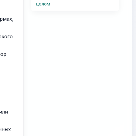
целом
ормах,
окого
бор
или
нных