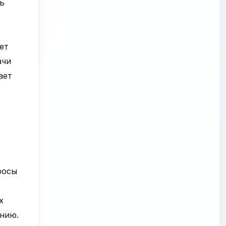
ть
ет
ачи
ает
росы
х
анию.