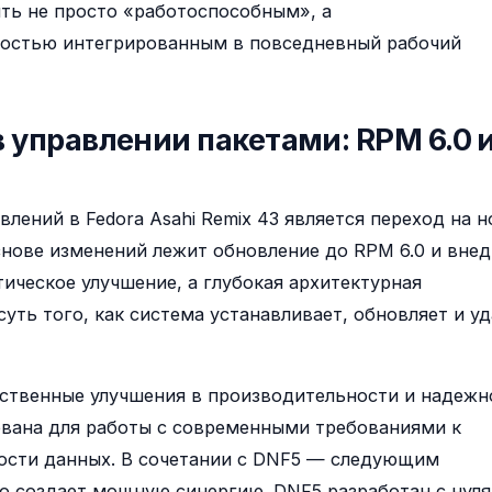
ыть не просто «работоспособным», а
остью интегрированным в повседневный рабочий
управлении пакетами: RPM 6.0 
лений в Fedora Asahi Remix 43 является переход на 
снове изменений лежит обновление до RPM 6.0 и вне
тическое улучшение, а глубокая архитектурная
уть того, как система устанавливает, обновляет и у
ественные улучшения в производительности и надежн
ована для работы с современными требованиями к
ости данных. В сочетании с DNF5 — следующим
 создает мощную синергию. DNF5 разработан с нуля