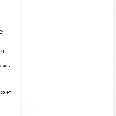
c
ктр
ались
может