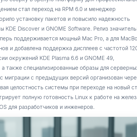
ением стал переход на RPM 6.0 и менеджер
орило установку пакетов и повысило надежность
ы KDE Discover и GNOME Software. Релиз значитель
перь поддерживается мощный Mac Pro, а для MacBo
в и добавлена поддержка дисплеев с частотой 120
сии окружений KDE Plasma 6.6 и GNOME 49,
 а также специализированные образы для серверны
с миграции с предыдущих версий организован чере
ивая целостность системы при переходе на новый с
трирует полную готовность Linux к работе на желе
OS для разработчиков и инженеров.