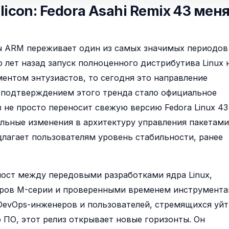
ilicon: Fedora Asahi Remix 43 мен
ы ARM переживает один из самых значимых периодов
о лет назад запуск полноценного дистрибутива Linux 
иментом энтузиастов, то сегодня это направление
 подтверждением этого тренда стало официальное
из не просто переносит свежую версию Fedora Linux 43
альные изменения в архитектуру управления пакетами
лагает пользователям уровень стабильности, ранее
 мост между передовыми разработками ядра Linux,
оров M-серии и проверенными временем инструмент
DevOps-инженеров и пользователей, стремящихся уйт
 ПО, этот релиз открывает новые горизонты. Он