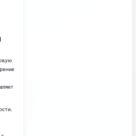
и
новую
дрение
даляет
ости.
 с