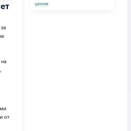
целом
яет
 за
на
 на
,
ами
и от