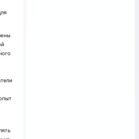
для
нены
ой
ного
атели
 опыт
лять