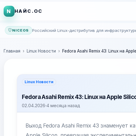
N
НАЙС.ОС
Российский Linux-дистрибутив для инфраструктур
NICEOS
Главная
Linux Новости
Fedora Asahi Remix 43: Linux на Ap
Linux Новости
Fedora Asahi Remix 43: Linux на Apple Si
02.04.2026
4 месяца назад
Выход Fedora Asahi Remix 43 знаменует к
Apple Silicon, превращая экспериментал