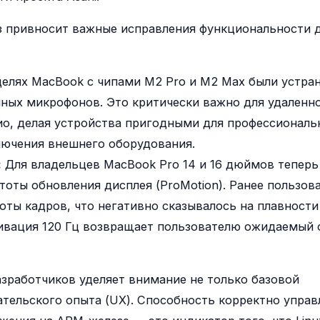
з привносит важные исправления функциональности 
елях MacBook с чипами M2 Pro и M2 Max были устра
ных микрофонов. Это критически важно для удаленн
ио, делая устройства пригодными для профессиональ
лючения внешнего оборудования.
:
Для владельцев MacBook Pro 14 и 16 дюймов теперь
оты обновления дисплея (ProMotion). Ранее пользов
оты кадров, что негативно сказывалось на плавности
тивация 120 Гц возвращает пользователю ожидаемый
азработчиков уделяет внимание не только базовой
ательского опыта (UX). Способность корректно управ