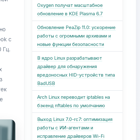
Oxygen получат масштабное
обновление в KDE Plasma 6.7
Обновление PeaZip 11.0: ускорение
но
работы с огромными архивами и
ok с
новые функции безопасности
 Гц.
В ядро Linux разрабатывают
драйвер для обнаружения
х
вредоносных HID-устройств типа
з
BadUSB
тек
Arch Linux переводит iptables на
зе
бэкенд nftables по умолчанию
Выход Linux 7.0-rc7: оптимизация
работы с ИИ-агентами и
исправление драйверов Wi-Fi