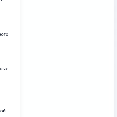
х
ного
жных
о
кой