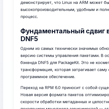
демонстрирует, что Linux на ARM может б
высокопроизводительным, удобным и полн
процесс.
Фундаментальный сдвиг в 
DNF5
Одним из самых технически значимых обнов
версию системы управления пакетами. В о
бэкенда DNF5 для PackageKit. Это не косме
трансформация, которая затрагивает саму с
программное обеспечение.
Переход на RPM 6.0 приносит с собой сущ
Новая версия формата пакетов оптимизир
скорости обработки метаданных и целостн
поколением менеджера зависимостей — это