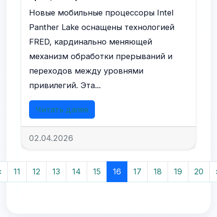
Новые мобильные процессоры Intel
Panther Lake оснащены технологией
FRED, кардинально меняющей
механизм обработки прерываний и
переходов между уровнями
привилегий. Эта...
Читать далее
02.04.2026
«
11
12
13
14
15
16
17
18
19
20