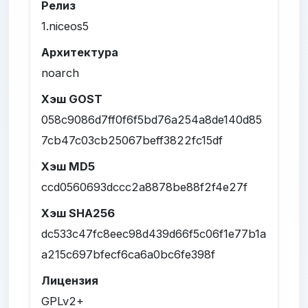
Релиз
1.niceos5
Архитектура
noarch
Хэш GOST
058c9086d7ff0f6f5bd76a254a8de140d85
7cb47c03cb25067beff3822fc15df
Хэш MD5
ccd0560693dccc2a8878be88f2f4e27f
Хэш SHA256
dc533c47fc8eec98d439d66f5c06f1e77b1a
a215c697bfecf6ca6a0bc6fe398f
Лицензия
GPLv2+