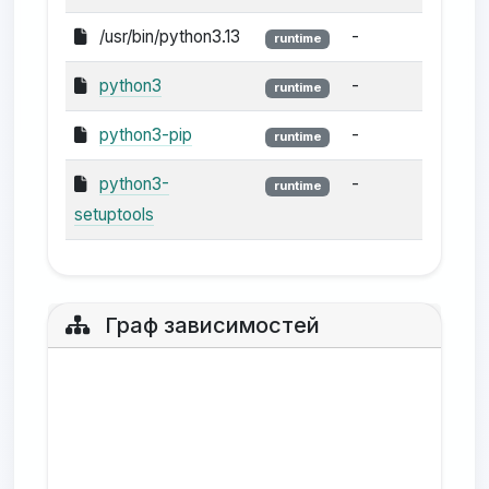
/usr/bin/python3.13
-
runtime
python3
-
runtime
python3-pip
-
runtime
python3-
-
runtime
setuptools
Граф зависимостей