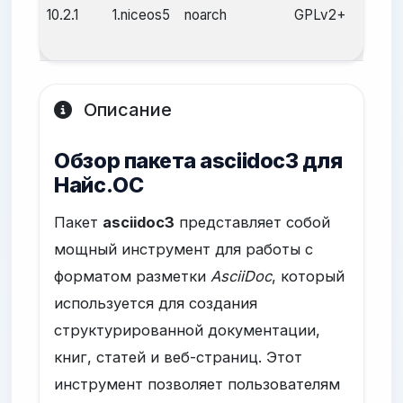
10.2.1
1.niceos5
noarch
GPLv2+
25 а
2025
Описание
Обзор пакета asciidoc3 для
Найс.ОС
Пакет
asciidoc3
представляет собой
мощный инструмент для работы с
форматом разметки
AsciiDoc
, который
используется для создания
структурированной документации,
книг, статей и веб-страниц. Этот
инструмент позволяет пользователям