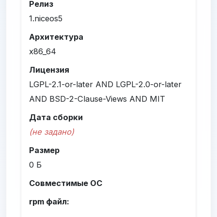
Релиз
1.niceos5
Архитектура
x86_64
Лицензия
LGPL-2.1-or-later AND LGPL-2.0-or-later
AND BSD-2-Clause-Views AND MIT
Дата сборки
(не задано)
Размер
0 Б
Совместимые ОС
rpm файл: