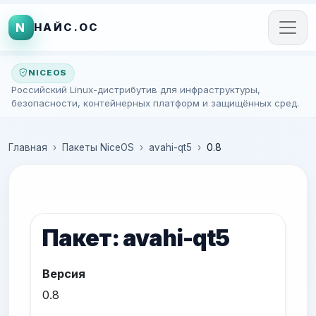
N
НАЙС.ОС
NICEOS
Российский Linux-дистрибутив для инфраструктуры,
безопасности, контейнерных платформ и защищённых сред.
Главная
Пакеты NiceOS
avahi-qt5
0.8
Пакет: avahi-qt5
Версия
0.8