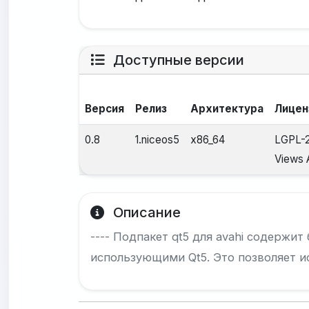
Доступные версии
Версия
Релиз
Архитектура
Лицен
0.8
1.niceos5
x86_64
LGPL-2
Views
Описание
---- Подпакет qt5 для avahi содержи
использующими Qt5. Это позволяет ис