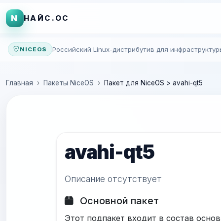
N
НАЙС.ОС
Российский Linux-дистрибутив для инфраструктур
NICEOS
Главная
Пакеты NiceOS
Пакет для NiceOS > avahi-qt5
avahi-qt5
Описание отсутствует
Основной пакет
Этот подпакет входит в состав основ