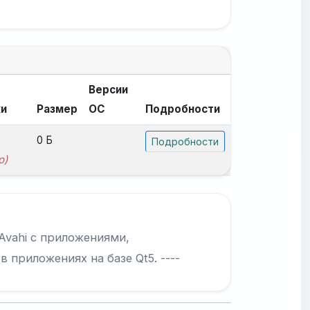
Версии
ки
Размер
ОС
Подробности
0 Б
Подробности
о)
 Avahi с приложениями,
приложениях на базе Qt5. ----