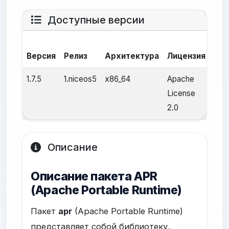
Доступные версии
Да
Версия
Релиз
Архитектура
Лицензия
сбо
1.7.5
1.niceos5
x86_64
Apache
25 а
License
2025
2.0
Описание
Описание пакета APR
(Apache Portable Runtime)
Пакет
apr
(Apache Portable Runtime)
представляет собой библиотеку,