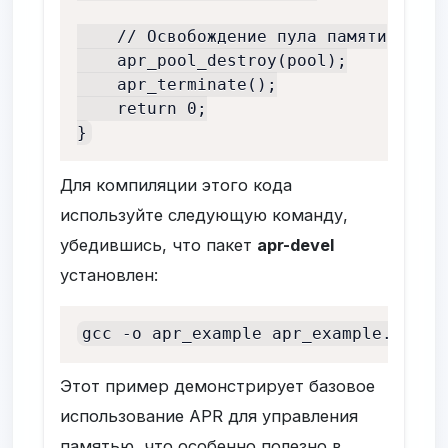
    // Освобождение пула памяти

    apr_pool_destroy(pool);

    apr_terminate();

    return 0;

Для компиляции этого кода
используйте следующую команду,
убедившись, что пакет
apr-devel
установлен:
gcc -o apr_example apr_example.c 
`
ap
Этот пример демонстрирует базовое
использование APR для управления
памятью, что особенно полезно в