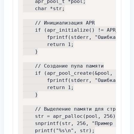
    apr_pool_t *pool;

    char *str;

    // Инициализация APR

    if (apr_initialize() != APR_SUCCE
        fprintf(stderr, "Ошибка иници
        return 1;

    }

    // Создание пула памяти

    if (apr_pool_create(&pool, NULL) 
        fprintf(stderr, "Ошибка созда
        return 1;

    }

    // Выделение памяти для строки

    str = apr_palloc(pool, 256);

    snprintf(str, 256, "Пример строки
    printf("%s\n", str);
