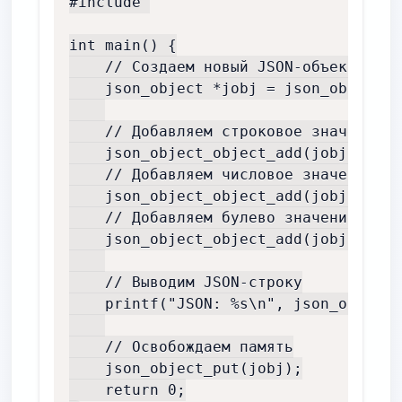
#include 

int main() {

    // Создаем новый JSON-объект

    json_object *jobj = json_object_n
    // Добавляем строковое значение

    json_object_object_add(jobj, "nam
    // Добавляем числовое значение

    json_object_object_add(jobj, "age
    // Добавляем булево значение

    json_object_object_add(jobj, "is_
    // Выводим JSON-строку

    printf("JSON: %s\n", json_object_
    // Освобождаем память

    json_object_put(jobj);

    return 0;
