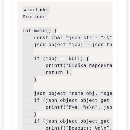
#include 

#include 

int main() {

    const char *json_str = "{\"name\"
    json_object *jobj = json_tokener_
    if (jobj == NULL) {

        printf("Ошибка парсинга JSON\n
        return 1;

    }

    json_object *name_obj, *age_obj;

    if (json_object_object_get_ex(job
        printf("Имя: %s\n", json_obje
    }

    if (json_object_object_get_ex(job
        printf("Возраст: %d\n", json_