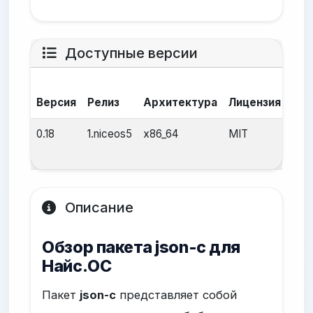
Доступные версии
Да
Версия
Релиз
Архитектура
Лицензия
сбо
0.18
1.niceos5
x86_64
MIT
24 а
2025
Описание
Обзор пакета json-c для
Найс.ОС
Пакет
json-c
представляет собой