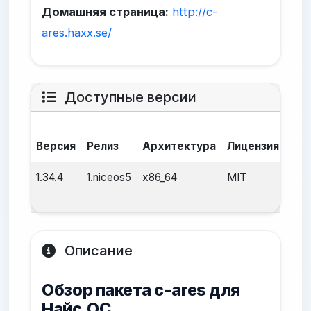
Домашняя страница:
http://c-
ares.haxx.se/
Доступные версии
Да
Версия
Релиз
Архитектура
Лицензия
сбо
1.34.4
1.niceos5
x86_64
MIT
25 а
2025
Описание
Обзор пакета c-ares для
Найс.ОС