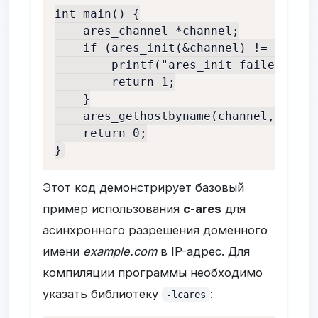
int main() {

    ares_channel *channel;

    if (ares_init(&channel) != ARES_S
        printf("ares_init failed\n");

        return 1;

    }

    ares_gethostbyname(channel, "exam
    return 0;

Этот код демонстрирует базовый
пример использования
c-ares
для
асинхронного разрешения доменного
имени
example.com
в IP-адрес. Для
компиляции программы необходимо
указать библиотеку
:
-lcares