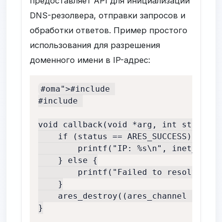
предоставляет API для инициализации
DNS-резолвера, отправки запросов и
обработки ответов. Пример простого
использования для разрешения
доменного имени в IP-адрес:
#oma">#include 

#include 

void callback(void *arg, int status, 
    if (status == ARES_SUCCESS) {

        printf("IP: %s\n", inet_ntoa(
    } else {

        printf("Failed to resolve\n");
    }

    ares_destroy((ares_channel *)arg);
}
