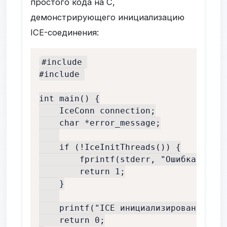
простого кода на C,
демонстрирующего инициализацию
ICE-соединения:
#include 

#include 

int main() {

    IceConn connection;

    char *error_message;

    if (!IceInitThreads()) {

        fprintf(stderr, "Ошибка иници
        return 1;

    }

    printf("ICE инициализирован успеш
    return 0;
