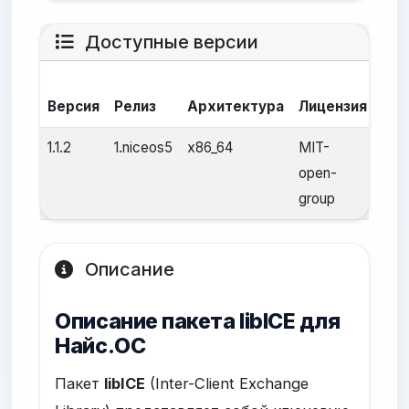
Доступные версии
Да
Версия
Релиз
Архитектура
Лицензия
сбо
1.1.2
1.niceos5
x86_64
MIT-
25 а
open-
2025
group
Описание
Описание пакета libICE для
Найс.ОС
Пакет
libICE
(Inter-Client Exchange