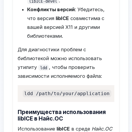
.
libICE-devel
Конфликты версий
: Убедитесь,
что версия
libICE
совместима с
вашей версией X11 и другими
библиотеками.
Для диагностики проблем с
библиотекой можно использовать
утилиту
, чтобы проверить
ldd
зависимости исполняемого файла:
ldd /path/to/your/application
Преимущества использования
libICE в Найс.ОС
Использование
libICE
в среде
Найс.ОС