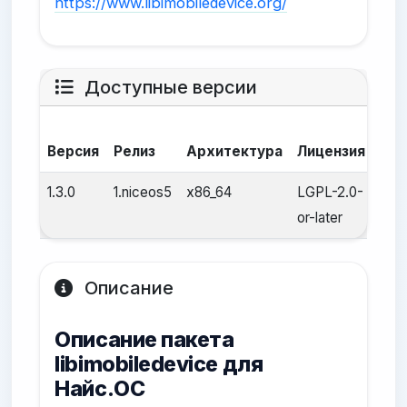
https://www.libimobiledevice.org/
Доступные версии
Да
Версия
Релиз
Архитектура
Лицензия
сбо
1.3.0
1.niceos5
x86_64
LGPL-2.0-
25 а
or-later
2025
Описание
Описание пакета
libimobiledevice для
Найс.ОС