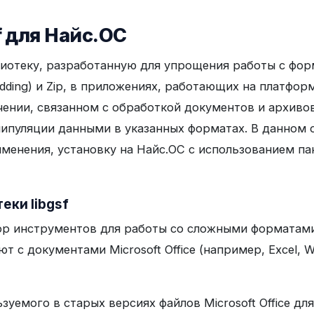
f для Найс.ОС
иотеку, разработанную для упрощения работы с фо
bedding) и Zip, в приложениях, работающих на платфо
ении, связанном с обработкой документов и архиво
анипуляции данными в указанных форматах. В данно
именения, установку на Найс.ОС с использованием 
ки libgsf
р инструментов для работы со сложными форматами 
 с документами Microsoft Office (например, Excel, W
ьзуемого в старых версиях файлов Microsoft Office д