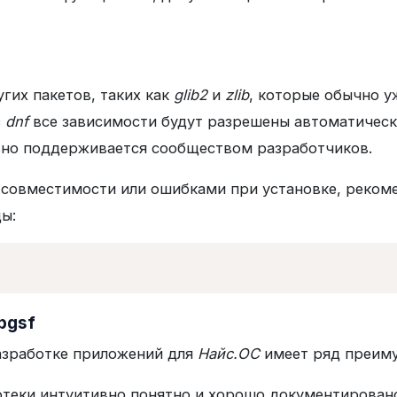
гих пакетов, таких как
glib2
и
zlib
, которые обычно у
з
dnf
все зависимости будут разрешены автоматическ
вно поддерживается сообществом разработчиков.
 совместимости или ошибками при установке, реком
ы:
bgsf
азработке приложений для
Найс.ОС
имеет ряд преим
иотеки интуитивно понятно и хорошо документирован