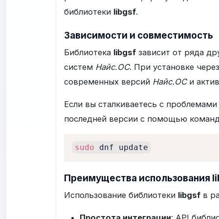
библиотеки
libgsf
.
Зависимости и совместимость
Библиотека
libgsf
зависит от ряда дру
систем
Найс.ОС
. При установке чере
современных версий
Найс.ОС
и акти
Если вы сталкиваетесь с проблемами
последней версии с помощью команд
sudo
 dnf update
Преимущества использования li
Использование библиотеки
libgsf
в р
Простота интеграции
: API библ