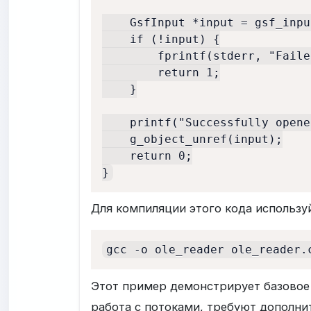
    GsfInput *input = gsf_inpu
    if (!input) {

        fprintf(stderr, "Faile
        return 1;

    }

    printf("Successfully opene
    g_object_unref(input);

    return 0;

Для компиляции этого кода использ
gcc -o ole_reader ole_reader.
Этот пример демонстрирует базовое 
работа с потоками, требуют дополни