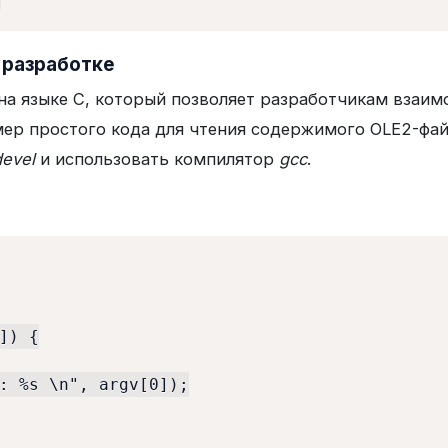
 разработке
на языке C, который позволяет разработчикам вза
р простого кода для чтения содержимого OLE2-файл
devel
и использовать компилятор
gcc
.
]) {

: %s \n", argv[0]);
