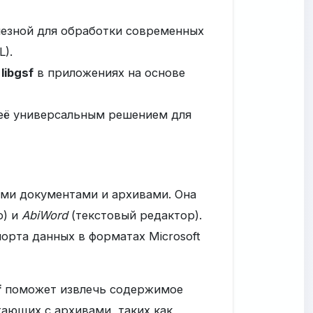
олезной для обработки современных
L).
ь
libgsf
в приложениях на основе
т её универсальным решением для
ыми документами и архивами. Она
р) и
AbiWord
(текстовый редактор).
орта данных в форматах Microsoft
f
поможет извлечь содержимое
тающих с архивами, таких как