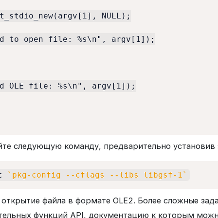
t_stdio_new(argv[1], NULL);

d to open file: %s\n", argv[1]);

d OLE file: %s\n", argv[1]);

уйте следующую команду, предварительно установив
c 
`
pkg-config --cflags --libs libgsf-1
`
открытие файла в формате OLE2. Более сложные задач
тельных функций API, документацию к которым можн