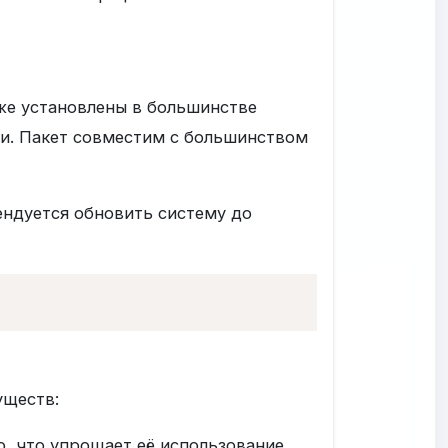
же установлены в большинстве
и. Пакет совместим с большинством
ендуется обновить систему до
уществ:
о, что упрощает её использование