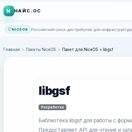
N
НАЙС.ОС
Российский Linux-дистрибутив для инфраструктур
NICEOS
Главная
Пакеты NiceOS
Пакет для NiceOS > libgsf
libgsf
Разработка
Библиотека libgsf для работы с фор
Предоставляет API для чтения и зап