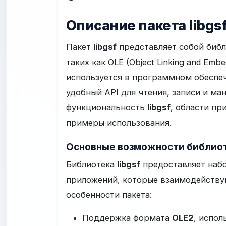
Описание пакета libgs
Пакет
libgsf
представляет собой библ
таких как OLE (Object Linking and Em
используется в программном обеспеч
удобный API для чтения, записи и м
функциональность
libgsf
, области пр
примеры использования.
Основные возможности библиоте
Библиотека
libgsf
предоставляет набо
приложений, которые взаимодействуют
особенности пакета:
Поддержка формата
OLE2
, испол