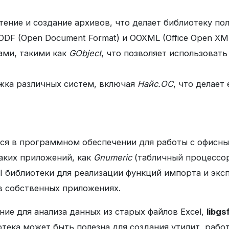
чтение и создание архивов, что делает библиотеку п
ODF (Open Document Format) и OOXML (Office Open XM
ами, такими как
GObject
, что позволяет использоват
жка различных систем, включая
Найс.ОС
, что делае
ся в программном обеспечении для работы с офисн
аких приложений, как
Gnumeric
(табличный процессо
I библиотеки для реализации функций импорта и эксп
 в собственных приложениях.
ие для анализа данных из старых файлов Excel,
libgs
тека может быть полезна для создания утилит, рабо