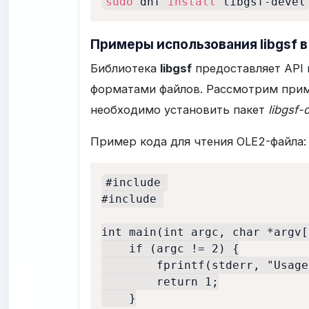
sudo
 dnf 
install
 libgsf-devel
Примеры использования libgsf в
Библиотека
libgsf
предоставляет API 
форматами файлов. Рассмотрим приме
необходимо установить пакет
libgsf-
Пример кода для чтения OLE2-файла:
#include 

#include 

int main(int argc, char *argv[
    if (argc != 2) {

        fprintf(stderr, "Usage
        return 1;

    }
