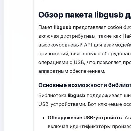
Обзор пакета libgusb 
Пакет
libgusb
представляет собой биб
включая дистрибутивы, такие как Н
высокоуровневый API для взаимодей
приложений, связанных с оборудова
операциями с USB, что позволяет пр
аппаратным обеспечением.
Основные возможности библиот
Библиотека
libgusb
поддерживает широ
USB-устройствами. Вот ключевые ос
Обнаружение USB-устройств
: А
включая идентификаторы производ