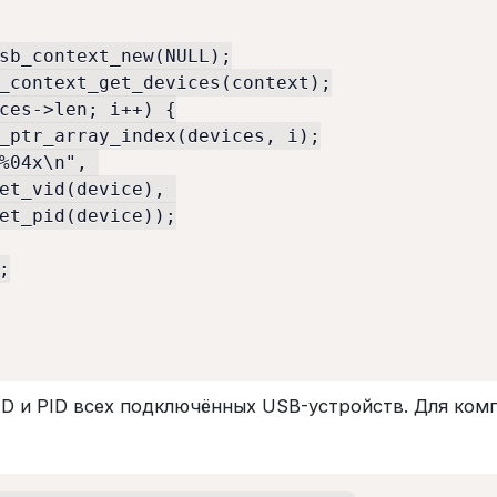
sb_context_new(NULL);

_context_get_devices(context);

ces->len; i++) {

_ptr_array_index(devices, i);

%04x\n", 

et_vid(device), 

et_pid(device));



ID и PID всех подключённых USB-устройств. Для ко