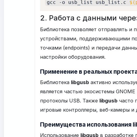
gcc -o usb_list usb_list.c 
$(
2. Работа с данными чере
Библиотека позволяет отправлять и 
устройствами, поддерживающими по
точками (endpoints) и передачи дан
настройки оборудования.
Применение в реальных проект
Библиотека
libgusb
активно используе
является частью экосистемы GNOME 
протоколы USB. Также
libgusb
часто п
игровые контроллеры, веб-камеры и 
Преимущества использования l
Использование
libgusb
в разработке 