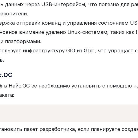
ись данных через USB-интерфейсы, что полезно для ра
акопители.
ержка отправки команд и управления состоянием US
сновное внимание уделено Linux-системам, таких как
ми платформами.
пользует инфраструктуру GIO из GLib, что упрощает 
в.
с.ОС
b
в Найс.ОС её необходимо установить с помощью 
кета:
тановить пакет разработчика, если планируете созд