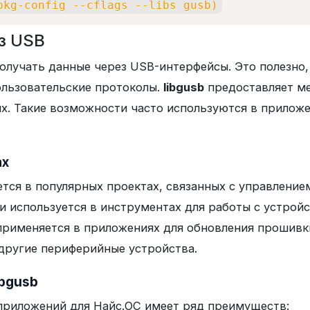
pkg-config --cflags --libs gusb
)
з USB
получать данные через USB-интерфейсы. Это полезно,
льзовательские протоколы.
libgusb
предоставляет ме
ных. Такие возможности часто используются в прилож
ах
тся в популярных проектах, связанных с управлени
и используется в инструментах для работы с устр
рименяется в приложениях для обновления прошивки 
другие периферийные устройства.
ibgusb
приложений для Найс.ОС имеет ряд преимуществ: