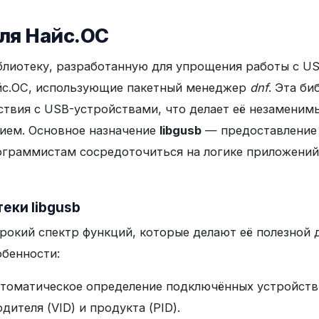
для Найс.ОС
лиотеку, разработанную для упрощения работы с USB
айс.ОС, использующие пакетный менеджер
dnf
. Эта б
ствия с USB-устройствами, что делает её незамени
нием. Основное назначение
libgusb
— предоставление 
ограммистам сосредоточиться на логике приложений,
еки libgusb
кий спектр функций, которые делают её полезной д
обенности:
втоматическое определение подключённых устройств
ителя (VID) и продукта (PID).