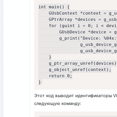
int main() {

    GUsbContext *context = g_u
    GPtrArray *devices = g_usb
    for (guint i = 0; i < devi
        GUsbDevice *device = g
        g_print("Device: %04x:
                g_usb_device_g
                g_usb_device_g
    }

    g_ptr_array_unref(devices);
    g_object_unref(context);

    return 0;

}
Этот код выводит идентификаторы V
следующую команду: