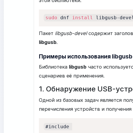
этой библиотеки:
sudo
 dnf 
install
 libgusb-deve
Пакет
libgusb-devel
содержит заголов
libgusb
.
Примеры использования libgusb
Библиотека
libgusb
часто использует
сценариев её применения.
1. Обнаружение USB-устр
Одной из базовых задач является по
перечисления устройств и получения 
#include 
