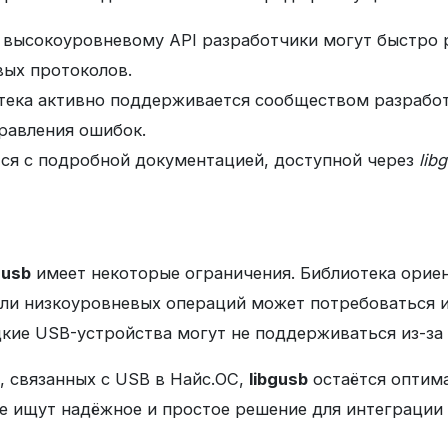
я высокоуровневому API разработчики могут быстро
вых протоколов.
отека активно поддерживается сообществом разработ
равления ошибок.
тся с подробной документацией, доступной через
lib
gusb
имеет некоторые ограничения. Библиотека орие
или низкоуровневых операций может потребоваться 
дкие USB-устройства могут не поддерживаться из-за
, связанных с USB в Найс.ОС,
libgusb
остаётся оптим
е ищут надёжное и простое решение для интеграции