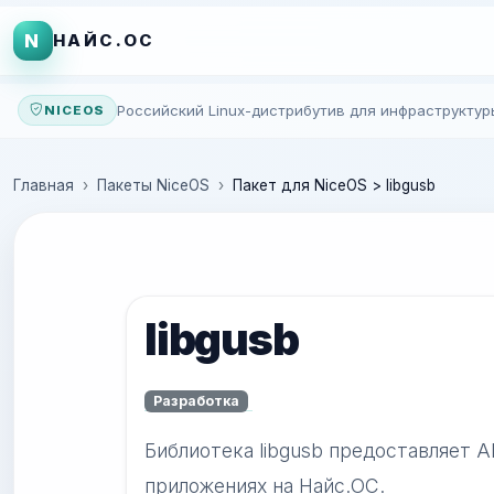
N
НАЙС.ОС
Российский Linux-дистрибутив для инфраструктур
NICEOS
Главная
Пакеты NiceOS
Пакет для NiceOS > libgusb
libgusb
Разработка
Библиотека libgusb предоставляет A
приложениях на Найс.ОС.