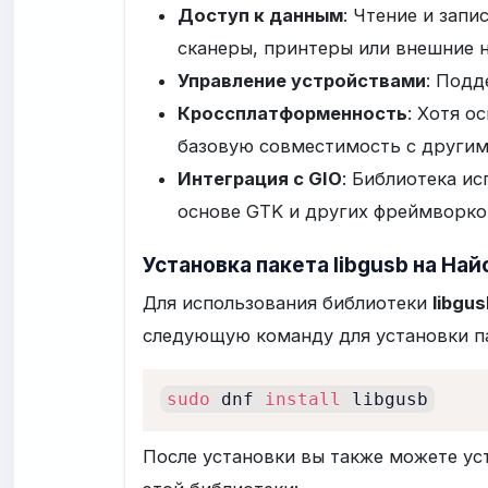
Доступ к данным
: Чтение и зап
сканеры, принтеры или внешние н
Управление устройствами
: Подд
Кроссплатформенность
: Хотя о
базовую совместимость с други
Интеграция с GIO
: Библиотека ис
основе GTK и других фреймворко
Установка пакета libgusb на Най
Для использования библиотеки
libgus
следующую команду для установки па
sudo
 dnf 
install
 libgusb
После установки вы также можете ус