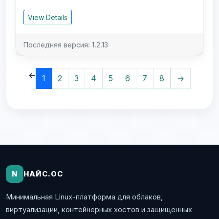
View Details
Последняя версия: 1.2.13
←
1
2
3
4
5
6
7
8
→
N
НАЙС.ОС
Минимальная Linux-платформа для облаков,
виртуализации, контейнерных хостов и защищённых