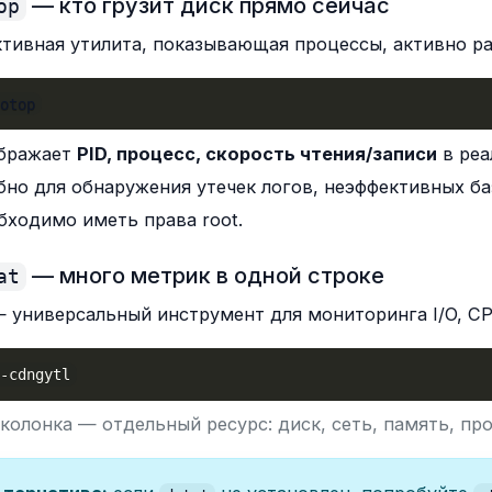
— кто грузит диск прямо сейчас
op
тивная утилита, показывающая процессы, активно р
iotop
бражает
PID, процесс, скорость чтения/записи
в реа
бно для обнаружения утечек логов, неэффективных ба
бходимо иметь права root.
— много метрик в одной строке
at
 универсальный инструмент для мониторинга I/O, CP
 
-cdngytl
колонка — отдельный ресурс: диск, сеть, память, пр