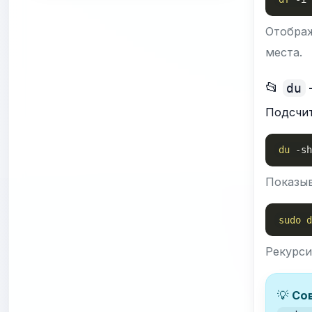
Отобра
места.
📂
du
Подсчи
du
-s
Показыв
sudo
Рекурси
💡
Сов