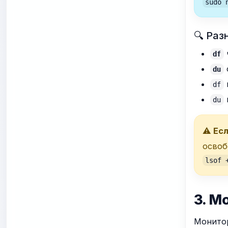
sudo 
🔍 Ра
df
du
df
du
⚠️
Ес
освоб
lsof 
3. М
Монитор