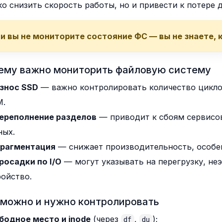
ко снизить скорость работы, но и привести к потере 
и вы не мониторите состояние ФС — вы не знаете, 
чему важно мониторить файловую систему
знос SSD
— важно контролировать количество цикло
M.
ереполнение разделов
— приводит к сбоям сервисов
ных.
рагментация
— снижает производительность, особен
росадки по I/O
— могут указывать на перегрузку, н
ройство.
 можно и нужно контролировать
бодное место и inode
(через
,
);
df
du