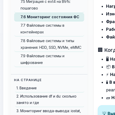
7.5 Миграция с ext4 на Btrfs:
Наг
пошагово
Изн
7.6 Мониторинг состояния ФС
Фра
7.7 Файловые системы в
Раб
контейнерах
Фай
7.8 Файловые системы и типы
хранения: HDD, SSD, NVMe, eMMC
🏢 Ког
7.9 Файловые системы и
🖥️
На
шифрование
📦
В
⚡
Н
НА СТРАНИЦЕ
🧪
В 
1. Введение
реа
2. Использование df и du: сколько
🧱
Н
занято и где
3. Мониторинг ввода-вывода: iostat,
💡
Вы