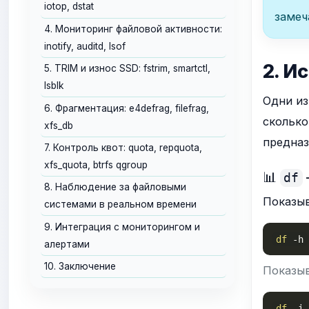
iotop, dstat
замеч
4. Мониторинг файловой активности:
inotify, auditd, lsof
2. И
5. TRIM и износ SSD: fstrim, smartctl,
lsblk
Одни из
6. Фрагментация: e4defrag, filefrag,
сколько
xfs_db
предназ
7. Контроль квот: quota, repquota,
xfs_quota, btrfs qgroup
📊
df
8. Наблюдение за файловыми
Показыв
системами в реальном времени
9. Интеграция с мониторингом и
df
-h
алертами
10. Заключение
Показыв
df
-i