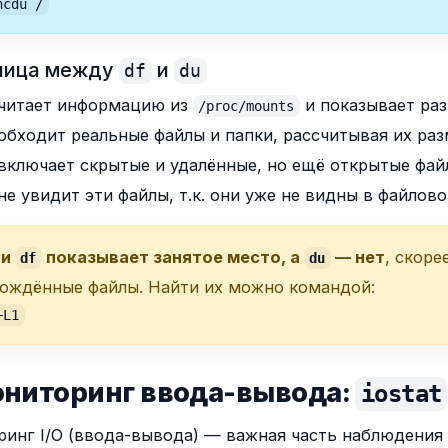
ncdu /
зница между
и
df
du
читает информацию из
и показывает ра
/proc/mounts
обходит реальные файлы и папки, рассчитывая их раз
включает скрытые и удалённые, но ещё открытые файл
не увидит эти файлы, т.к. они уже не видны в файлово
ли
показывает занятое место, а
— нет
, скоре
df
du
ождённые файлы. Найти их можно командой:
+L1
ониторинг ввода-вывода:
iostat
инг I/O (ввода-вывода) — важная часть наблюдения 