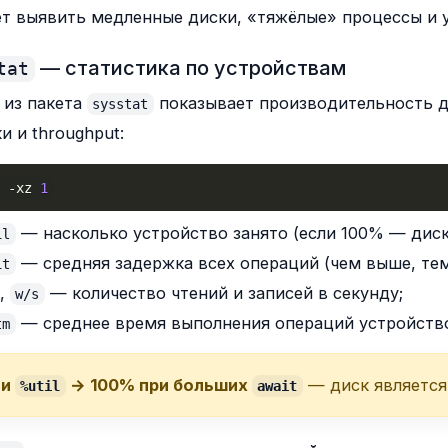
т выявить медленные диски, «тяжёлые» процессы и у
— статистика по устройствам
tat
 из пакета
показывает производительность ди
sysstat
и и throughput:
t 
-xz
1
— насколько устройство занято (если 100% — диск
il
— средняя задержка всех операций (чем выше, тем
it
,
— количество чтений и записей в секунду;
w/s
— среднее время выполнения операций устройств
tm
ли
→ 100% при больших
— диск является
%util
await