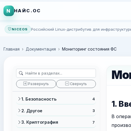
N
НАЙС.ОС
Российский Linux-дистрибутив для инфраструктур
NICEOS
Главная
Документация
Мониторинг состояния ФС
Мо
Развернуть
Свернуть
1. Безопасность
4
1. В
2. Другое
3
В опера
3. Криптография
7
произво