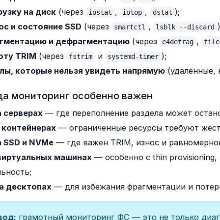
рузку на диск
(через
,
,
);
iostat
iotop
dstat
ос и состояние SSD
(через
,
smartctl
lsblk --discard
гментацию и дефрагментацию
(через
,
e4defrag
file
оту TRIM
(через
и
);
fstrim
systemd-timer
лы, которые нельзя увидеть напрямую
(удалённые, 
да мониторинг особенно важен
 серверах
— где переполнение раздела может остан
 контейнерах
— ограниченные ресурсы требуют жёст
а SSD и NVMe
— где важен TRIM, износ и равномерное
виртуальных машинах
— особенно с thin provisionin
льность;
а десктопах
— для избежания фрагментации и потер
вод:
грамотный мониторинг ФС — это не только диагн