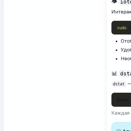
👁️
iot
Интерак
sudo
 
Ото
Удо
Нео
📊
dst
—
dstat
dstat
Каждая 