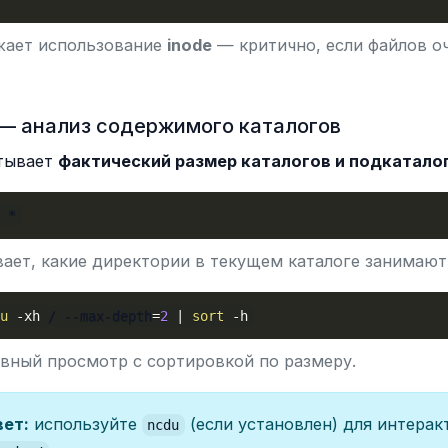
жает использование
inode
— критично, если файлов о
— анализ содержимого каталогов
тывает
фактический размер каталогов и подкатало
h
 *
ает, какие директории в текущем каталоге занимают
du
-xh
 / --max-depth
=
2
|
sort
-h
вный просмотр с сортировкой по размеру.
ет:
используйте
(если установлен) для интерак
ncdu