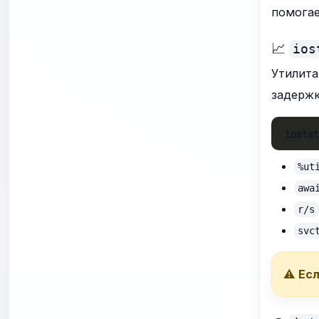
помогае
📈
ios
Утилита
задержк
iosta
%ut
awa
r/s
svc
⚠️
Ес