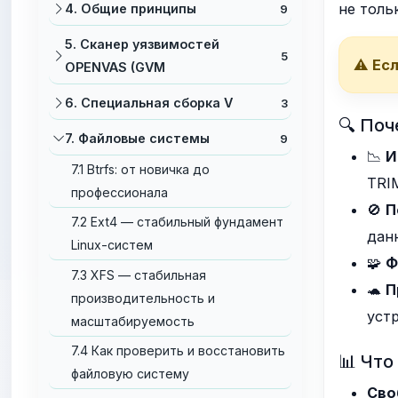
не толь
4. Общие принципы
9
5. Сканер уязвимостей
5
⚠️
Есл
OPENVAS (GVM
6. Специальная сборка V
3
🔍 По
7. Файловые системы
9
📉
И
7.1 Btrfs: от новичка до
TRI
профессионала
🚫
П
7.2 Ext4 — стабильный фундамент
дан
Linux-систем
🧩
Ф
7.3 XFS — стабильная
🐢
П
производительность и
уст
масштабируемость
7.4 Как проверить и восстановить
📊 Что
файловую систему
Сво