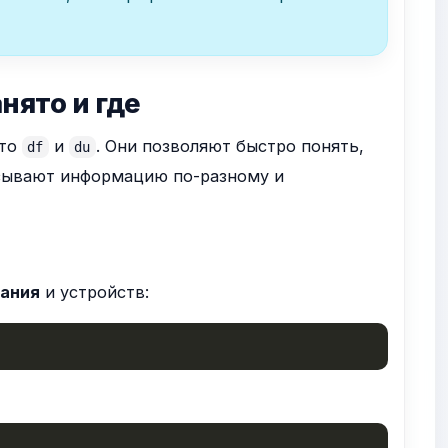
анято и где
это
и
. Они позволяют быстро понять,
df
du
азывают информацию по-разному и
вания
и устройств: