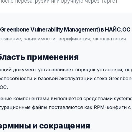
после перезагрузки или вручную через таргет.
Greenbone Vulnerability Management) в НАЙС.ОС
тывание, зависимости, верификация, эксплуатация
Область применения
щий документ устанавливает порядок установки, пер
способности и базовой эксплуатации стека Greenbone
ОС.
ление компонентами выполняется средствами systemd
гурационные файлы поставляются как RPM-конфиги с 
Термины и сокращения