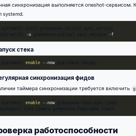
ная синхронизация выполняется oneshot-сервисом. 
 systemd.
journalctl 
-u
 greenbone-initial-sync.service 
-f
Запуск стека
 systemctl 
enable
--now
 gvm-stack.target
Регулярная синхронизация фидов
аличии таймера синхронизации требуется включить
g
 systemctl 
enable
--now
systemctl list-timers greenbone-feed-sync.timer
Проверка работоспособности