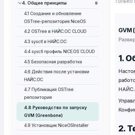
только 
4. Общие принципы
9
4.1 Cоздание и обновление
OSTree-репозитория NiceOS
GVM (
4.2 OSTree в НАЙС.ОС CLOUD
Развер
4.3 sysctl в НАЙС.ОС
4.4 sysctl профиль NICE.OS CLOUD
1. 
4.5 Безопасная разработка
Настоя
4.6 Действия после установки
НАЙС.ОС
работо
НАЙС.
4.7 Публикация OSTree
репозитория
Управ
4.8 Руководство по запуску
Конфи
GVM (Greenbone)
4.9 Установщик NiceOSInstaller
2. 