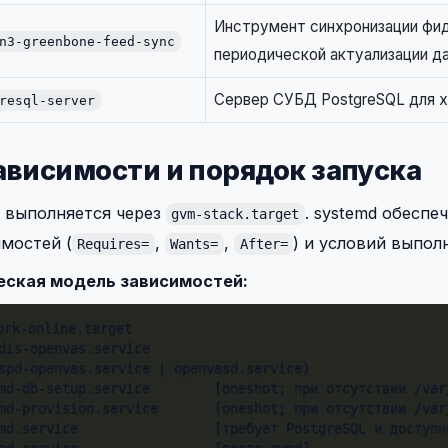
Инструмент синхронизации фид
n3-greenbone-feed-sync
периодической актуализации д
Сервер СУБД PostgreSQL для 
resql-server
Зависимости и порядок запуска
 выполняется через
. systemd обеспе
gvm-stack.target
мостей (
,
,
) и условий выпол
Requires=
Wants=
After=
еская модель зависимостей:
ork-online.target

dis-openvas.service

spd-openvas.service | openvasd.service)

md-db-setup.service        [oneshot; при отсутствии /var
md-provision.service       [oneshot; при отсутствии /var
md.service                 [требует PostgreSQL и доступно
ad.service                 [после gvmd]