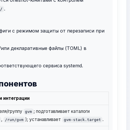
.
m/
фиги с режимом защиты от перезаписи при
/или декларативные файлы (TOML) в
оответствующего сервиса systemd.
мпонентов
и интеграции
еля/группу
; подготавливает каталоги
gvm
,
); устанавливает
.
/run/gvm
gvm-stack.target