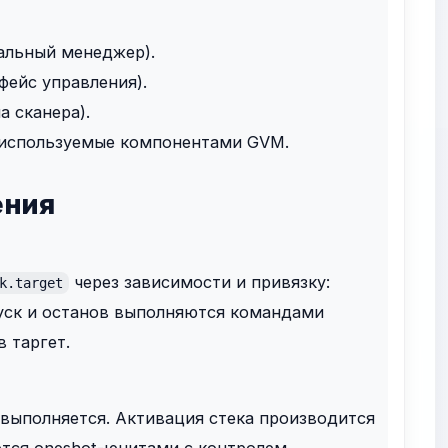
ральный менеджер).
фейс управления).
 сканера).
 используемые компонентами GVM.
ения
через зависимости и привязку:
k.target
пуск и останов выполняются командами
 таргет.
 выполняется. Активация стека производится
тся oneshot-юнитами с контролем