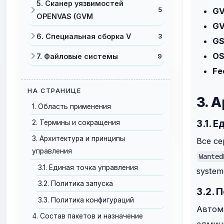
5. Сканер уязвимостей
G
5
OPENVAS (GVM
G
6. Специальная сборка V
3
G
O
7. Файловые системы
9
Fe
НА СТРАНИЦЕ
3. 
1. Область применения
3.1. 
2. Термины и сокращения
3. Архитектура и принципы
Все се
управления
Wanted
3.1. Единая точка управления
system
3.2. Политика запуска
3.2. 
3.3. Политика конфигураций
Автома
4. Состав пакетов и назначение
админ