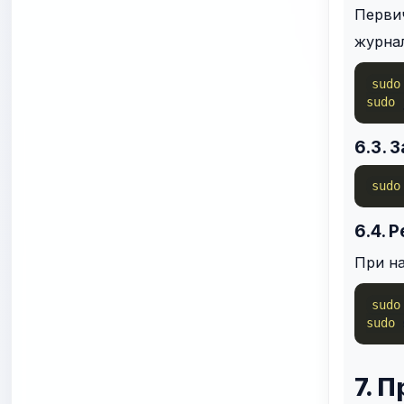
Первич
журнал
sudo
sudo
 
6.3. 
sudo
6.4. 
При н
sudo
sudo
 
7. 