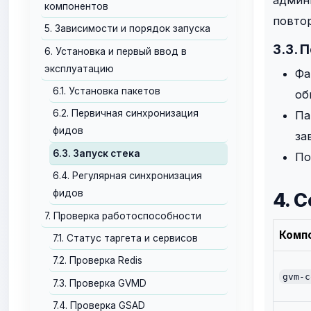
компонентов
повтор
5. Зависимости и порядок запуска
3.3. 
6. Установка и первый ввод в
эксплуатацию
Фа
6.1. Установка пакетов
об
6.2. Первичная синхронизация
Па
фидов
за
6.3. Запуск стека
По
6.4. Регулярная синхронизация
фидов
4. 
7. Проверка работоспособности
Комп
7.1. Статус таргета и сервисов
7.2. Проверка Redis
gvm-c
7.3. Проверка GVMD
7.4. Проверка GSAD