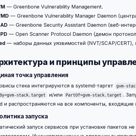
VM
— Greenbone Vulnerability Management.
VMD
— Greenbone Vulnerability Manager Daemon (цент
SAD
— Greenbone Security Assistant Daemon (веб-интер
SPD
— Open Scanner Protocol Daemon (демон протокола
ed
— наборы данных уязвимостей (NVT/SCAP/CERT),
Архитектура и принципы управл
Единая точка управления
рвисы стека интегрируются в systemd-таргет
gvm-stac
и/или
. За
By=gvm-stack.target
PartOf=gvm-stack.target
d и распространяются на все компоненты, входящие в
Политика запуска
тический запуск сервисов при установке пакетов не
истратором. Инициализационные операции выполняю