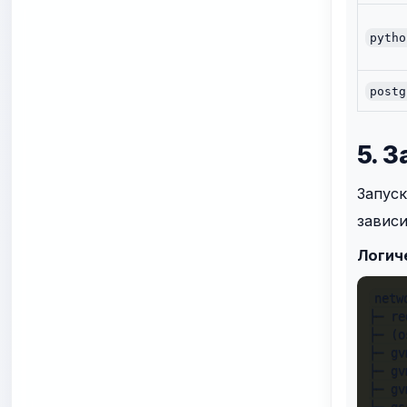
pytho
postg
5. 
Запуск
зависи
Логич
netw
├─ re
├─ (o
├─ gv
├─ gv
├─ gv
└─ gs