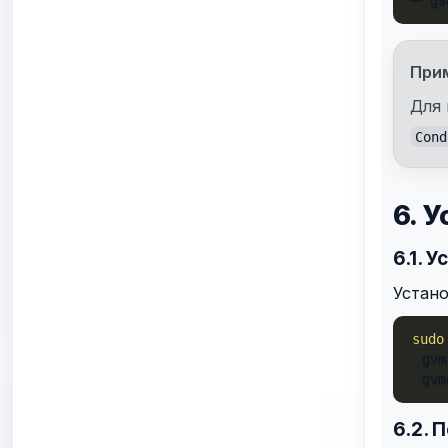
При
Для
Cond
6. 
6.1. 
Устан
sudo
  gvm
  gvm
6.2. 