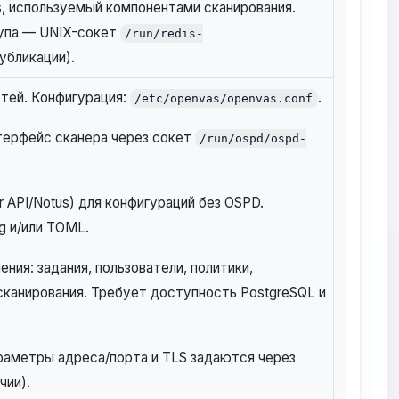
s, используемый компонентами сканирования.
упа — UNIX-сокет
/run/redis-
убликации).
тей. Конфигурация:
.
/etc/openvas/openvas.conf
терфейс сканера через сокет
/run/ospd/ospd-
 API/Notus) для конфигураций без OSPD.
g и/или TOML.
ния: задания, пользователи, политики,
сканирования. Требует доступность PostgreSQL и
раметры адреса/порта и TLS задаются через
чии).