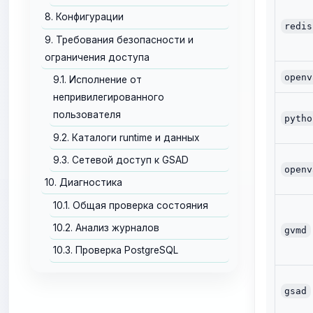
8. Конфигурации
redis
9. Требования безопасности и
ограничения доступа
openv
9.1. Исполнение от
непривилегированного
пользователя
pytho
9.2. Каталоги runtime и данных
9.3. Сетевой доступ к GSAD
openv
10. Диагностика
10.1. Общая проверка состояния
10.2. Анализ журналов
gvmd
10.3. Проверка PostgreSQL
gsad