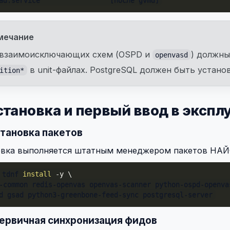
мечание
 взаимоисключающих схем (OSPD и
) должны
openvasd
в unit-файлах. PostgreSQL должен быть устано
ition*
Установка и первый ввод в эксп
Установка пакетов
овка выполняется штатным менеджером пакетов НАЙ
 tdnf 
install
-y
\
-common redis-openvas openvas-scanner python-ospd-openva
d gsad python3-greenbone-feed-sync postgresql-server
Первичная синхронизация фидов