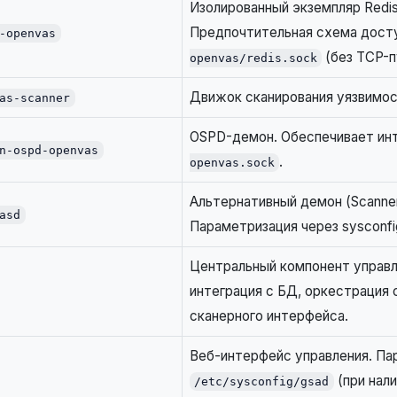
Изолированный экземпляр Redi
Предпочтительная схема дост
-openvas
(без TCP-п
openvas/redis.sock
Движок сканирования уязвимос
as-scanner
OSPD-демон. Обеспечивает ин
n-ospd-openvas
.
openvas.sock
Альтернативный демон (Scanner
asd
Параметризация через sysconfi
Центральный компонент управле
интеграция с БД, оркестрация 
сканерного интерфейса.
Веб-интерфейс управления. Па
(при нали
/etc/sysconfig/gsad