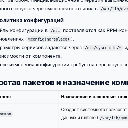
ного запуска через маркеры состояния в
/var/lib/gv
Политика конфигураций
йлы конфигурации в
поставляются как RPM-кон
/etc
новлениях (
).
%config(noreplace)
раметры сервисов задаются через
и
/etc/sysconfig/*
висимости от компонента.
сле изменения конфигурации требуется перезапуск с
Состав пакетов и назначение ко
онент
Назначение и ключевые точк
Создаёт системного пользоват
ommon
данных и runtime (
/var/lib/gvm