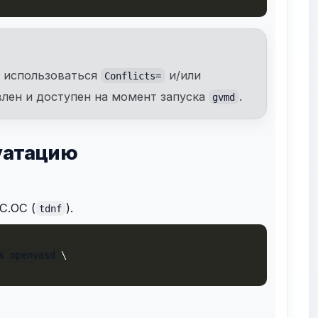
 использоваться
и/или
Conflicts=
влен и доступен на момент запуска
.
gvmd
луатацию
С.ОС (
).
tdnf
s openvasd 
\