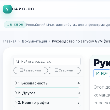
N
НАЙС.ОС
Российский Linux-дистрибутив для инфраструктур
NICEOS
Главная
Документация
Руководство по запуску GVM (Gr
Рук
Развернуть
Свернуть
PDF
1. Безопасность
4
Этот до
2. Другое
3
командо
спроект
3. Криптография
7