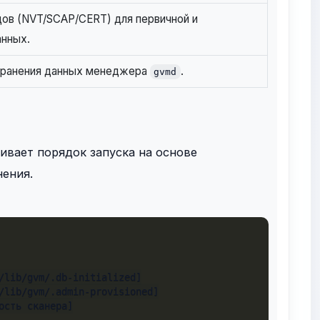
ов (NVT/SCAP/CERT) для первичной и
анных.
хранения данных менеджера
.
gvmd
чивает порядок запуска на основе
нения.
/lib/gvm/.db-initialized]

/lib/gvm/.admin-provisioned]

сть сканера]
