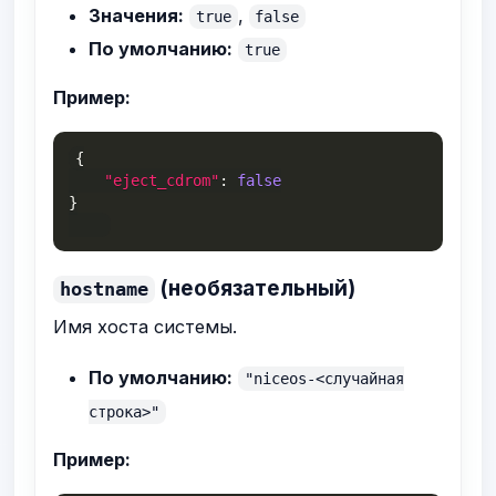
Значения:
,
true
false
По умолчанию:
true
Пример:
{
"eject_cdrom"
:
false
}
(необязательный)
hostname
Имя хоста системы.
По умолчанию:
"niceos-<случайная
строка>"
Пример: