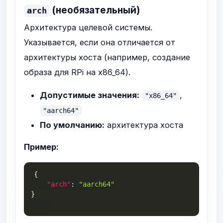
(необязательный)
arch
Архитектура целевой системы.
Указывается, если она отличается от
архитектуры хоста (например, создание
образа для RPi на x86_64).
Допустимые значения:
,
"x86_64"
"aarch64"
По умолчанию:
архитектура хоста
Пример:
{
"arch"
:
"aarch64"
}