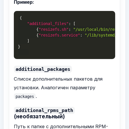
Пример:
{
"additional_files"
:
[
{
"resizefs.sh"
:
"/usr/local/bin/resizefs
{
"resizefs.service"
:
"/lib/systemd/syste
]
}
additional_packages
Список дополнительных пакетов для
установки. Аналогичен параметру
.
packages
additional_rpms_path
(необязательный)
Путь к папке с дополнительными RPM-