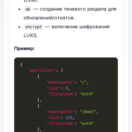
(LVM).
— создание теневого раздела для
ab
обновлений/откатов.
— включение шифрования
encrypt
LUKS.
Пример:
{
"partitions"
:
[
{
"mountpoint"
:
"/"
,
"size"
:
0
,
"filesystem"
:
"ext4"
}
,
{
"mountpoint"
:
"/boot"
,
"size"
:
128
,
"filesystem"
:
"ext4"
}
,