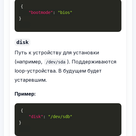
{
"bootmode"
:
"bios"
}
disk
Путь к устройству для установки
(например,
). Поддерживаются
/dev/sda
loop-устройства. В будущем будет
устаревшим.
Пример:
{
"disk"
:
"/dev/sdb"
}