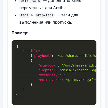
— дополнительные
extra-vars
переменные для Ansible.
и
— теги для
tags
skip-tags
выполнения или пропуска.
Пример:
{
"ansible"
:
[
{
"playbook"
:
"/usr/share/ansible/setup.y
{
"playbook"
:
"/usr/share/ansible/hard
"logfile"
:
"ansible-harden.log"
,
"verbosity"
:
2
,
"extra-vars"
:
"@/tmp/vars.yml"
}
]
}