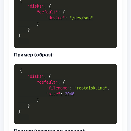
{
"disks"
:
{
"default"
:
{
"device"
:
"/dev/sda"
}
}
}
Пример (образ):
{
"disks"
:
{
"default"
:
{
"filename"
:
"rootdisk.img"
,
"size"
:
2048
}
}
}
Пример (несколько дисков):