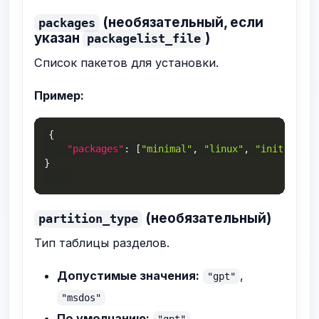
(необязательный, если
packages
указан
)
packagelist_file
Список пакетов для установки.
Пример:
{
"packages"
:
[
"minimal"
,
"linux"
,
"initramfs"
}
(необязательный)
partition_type
Тип таблицы разделов.
Допустимые значения:
,
"gpt"
"msdos"
По умолчанию:
"gpt"