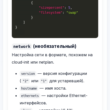
{
"sizepercent"
:
5
,
"filesystem"
:
"swap"
}
]
}
(необязательный)
network
Настройка сети в формате, похожем на
cloud-init или netplan.
— версия конфигурации
version
(
или
для устаревшей).
"2"
"1"
— имя хоста.
hostname
— настройки Ethernet-
ethernets
интерфейсов.