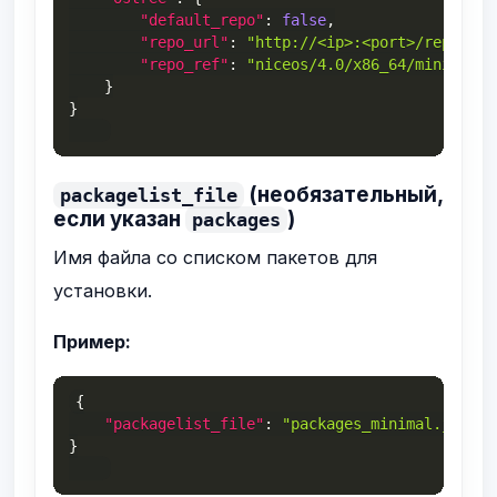
"default_repo"
:
false
,
"repo_url"
:
"http://<ip>:<port>/repo"
,
"repo_ref"
:
"niceos/4.0/x86_64/minimal"
}
}
(необязательный,
packagelist_file
если указан
)
packages
Имя файла со списком пакетов для
установки.
Пример:
{
"packagelist_file"
:
"packages_minimal.json"
}