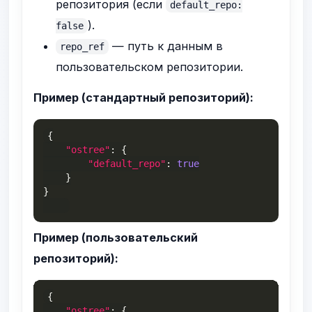
репозитория (если
default_repo:
).
false
— путь к данным в
repo_ref
пользовательском репозитории.
Пример (стандартный репозиторий):
{
"ostree"
:
{
"default_repo"
:
true
}
}
Пример (пользовательский
репозиторий):
{
"ostree"
:
{