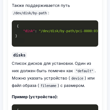
Также поддерживается путь
:
/dev/disk/by-path
{
"disk"
:
"/dev/disk/by-path/pci-0000:03:00.0-
}
disks
Список дисков для установки. Один из
них должен быть помечен как
.
"default"
Можно указать устройство (
) или
device
файл образа (
) с размером.
filename
Пример (устройство):