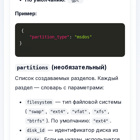
Пример:
{
"partition_type"
:
"msdos"
}
(необязательный)
partitions
Список создаваемых разделов. Каждый
раздел — словарь с параметрами:
— тип файловой системы
filesystem
(
,
,
,
,
"swap"
"ext4"
"vfat"
"xfs"
). По умолчанию:
.
"btrfs"
"ext4"
— идентификатор диска из
disk_id
. Если не указан, используется
disks