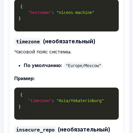
{
"hostname"
:
"niceos-machine"
}
(необязательный)
timezone
Часовой пояс системы.
По умолчанию:
"Europe/Moscow"
Пример:
{
"timezone"
:
"Asia/Yekaterinburg"
}
(необязательный)
insecure_repo