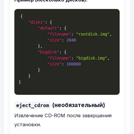
{
"disks"
:
{
"default"
:
{
"filename"
:
"rootdisk.img"
,
"size"
:
2048
}
,
"bigdisk"
:
{
"filename"
:
"bigdisk.img"
,
"size"
:
100000
}
}
}
(необязательный)
eject_cdrom
Извлечение CD-ROM после завершения
установки.