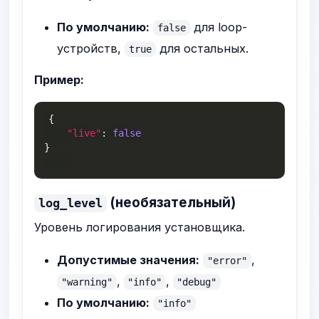
По умолчанию:
для loop-
false
устройств,
для остальных.
true
Пример:
{
"live"
:
false
}
(необязательный)
log_level
Уровень логирования установщика.
Допустимые значения:
,
"error"
,
,
"warning"
"info"
"debug"
По умолчанию:
"info"