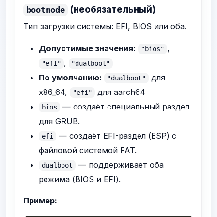
(необязательный)
bootmode
Тип загрузки системы: EFI, BIOS или оба.
Допустимые значения:
,
"bios"
,
"efi"
"dualboot"
По умолчанию:
для
"dualboot"
x86_64,
для aarch64
"efi"
— создаёт специальный раздел
bios
для GRUB.
— создаёт EFI-раздел (ESP) с
efi
файловой системой FAT.
— поддерживает оба
dualboot
режима (BIOS и EFI).
Пример: