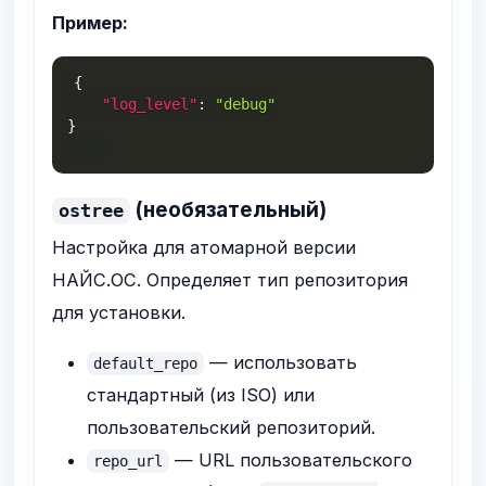
Пример:
{
"log_level"
:
"debug"
}
(необязательный)
ostree
Настройка для атомарной версии
НАЙС.ОС. Определяет тип репозитория
для установки.
— использовать
default_repo
стандартный (из ISO) или
пользовательский репозиторий.
— URL пользовательского
repo_url