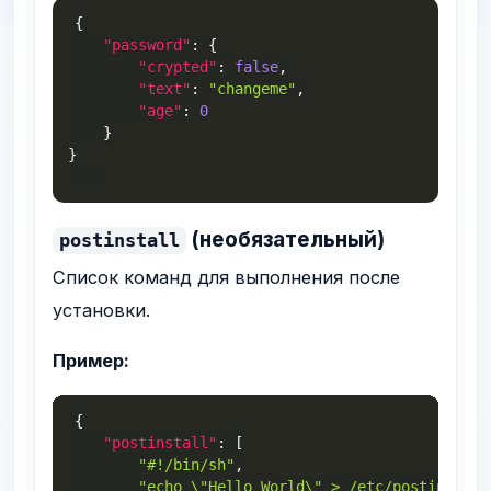
{
"password"
:
{
"crypted"
:
false
,
"text"
:
"changeme"
,
"age"
:
0
}
}
(необязательный)
postinstall
Список команд для выполнения после
установки.
Пример:
{
"postinstall"
:
[
"#!/bin/sh"
,
"echo \"Hello World\" > /etc/postinstall