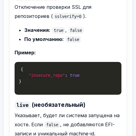
Отключение проверки SSL для
репозиториев (
).
sslverify=0
Значения:
,
true
false
По умолчанию:
false
Пример:
{
"insecure_repo"
:
true
}
(необязательный)
live
Указывает, будет ли система запущена на
хосте. Если
, не добавляются EFI-
false
записи и уникальный machine-id.