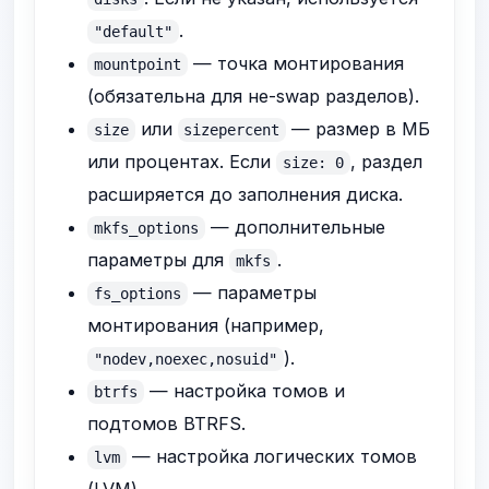
.
"default"
— точка монтирования
mountpoint
(обязательна для не-swap разделов).
или
— размер в МБ
size
sizepercent
или процентах. Если
, раздел
size: 0
расширяется до заполнения диска.
— дополнительные
mkfs_options
параметры для
.
mkfs
— параметры
fs_options
монтирования (например,
).
"nodev,noexec,nosuid"
— настройка томов и
btrfs
подтомов BTRFS.
— настройка логических томов
lvm