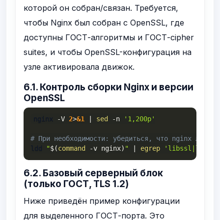
которой он собран/связан. Требуется,
чтобы Nginx был собран с OpenSSL, где
доступны ГОСТ-алгоритмы и ГОСТ-cipher
suites, и чтобы OpenSSL-конфигурация на
узле активировала движок.
6.1. Контроль сборки Nginx и версии
OpenSSL
nginx 
-V
2
>
&1
|
sed
-n
'1,200p'
# При необходимости: убедиться, что nginx линкуе
ldd 
"
$(
command
-v
 nginx
)
"
|
egrep
'libssl|libcry
6.2. Базовый серверный блок
(только ГОСТ, TLS 1.2)
Ниже приведён пример конфигурации
для выделенного ГОСТ-порта. Это