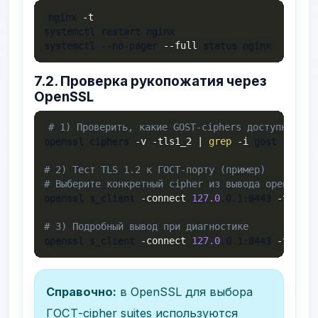
nginx 
-t
systemctl restart nginx

systemctl --no-pager 
--full
 status nginx
7.2. Проверка рукопожатия через
OpenSSL
# 1) Проверить, какие GOST-ciphers доступны лок
openssl ciphers 
-v
-tls1_2
|
grep
-i
 gost 
||
tru
# 2) Тест TLS 1.2 к ГОСТ-порту (пример)
# Выберите конкретный cipher из вывода openssl c
openssl s_client 
-connect
127.0
.0.1:8443 
-tls1_2
# 3) Подробный вывод при диагностике
openssl s_client 
-connect
127.0
.0.1:8443 
-tls1_2
Справочно:
в OpenSSL для выбора
ГОСТ-cipher suites используются