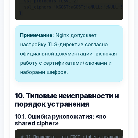
  ssl_protocols TLSv1.2;

  ssl_ciphers 'kGOST:aGOST:!aNULL:!eNULL:!MD5:!R
}
Примечание:
Nginx допускает
настройку TLS-директив согласно
официальной документации, включая
работу с сертификатами/ключами и
наборами шифров.
10. Типовые неисправности и
порядок устранения
10.1. Ошибка рукопожатия: «no
shared cipher»
# 1) Проверить, что ГОСТ-ciphers реально доступ