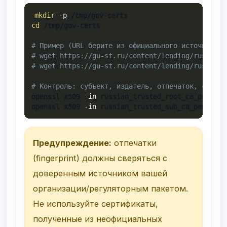
mkdir
-p
cd
 /tmp/gov-certs

# Пример (URL берите из официального источника/и
# wget https://gu-st.ru/content/lending/russian_
# wget https://gu-st.ru/content/lending/russian_
# Контроль: субъект, издатель, отпечаток, срок
openssl x509 
-in
 russian_trusted_root_ca_pem.crt
openssl x509 
-in
 russian_trusted_sub_ca_pem.crt 
Предупреждение:
отпечатки
(fingerprint) должны сверяться с
доверенным источником вашей
организации/регуляторным пакетом.
Не используйте сертификаты,
полученные из неофициальных