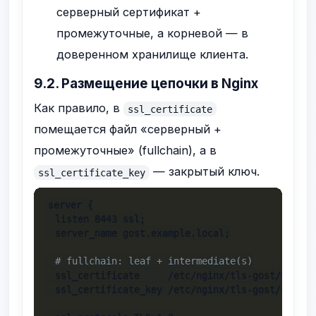
серверный сертификат +
промежуточные, а корневой — в
доверенном хранилище клиента.
9.2. Размещение цепочки в Nginx
Как правило, в
ssl_certificate
помещается файл «серверный +
промежуточные» (fullchain), а в
— закрытый ключ.
ssl_certificate_key
server {

  listen 8443 ssl;

  server_name gost.example.local;

# fullchain: leaf + intermediate(s)
  ssl_certificate     /etc/nginx/tls-gost/fullcha
  ssl_certificate_key /etc/nginx/tls-gost/server-