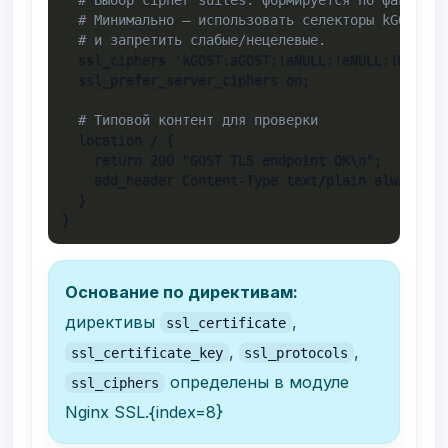
# Минимально — использовать селекторы kGOST/aG
# и запретить слабые/нецелевые.
  ssl_ciphers 'kGOST:aGOST:!aNULL:!eNULL:!MD5:!R
  ssl_prefer_server_ciphers on;

# Типовой контент для проверки
  location / {

    return 200 "GOST TLS endpoint OK\n";

    add_header Content-Type text/plain always;

  }

}
Основание по директивам:
директивы
,
ssl_certificate
,
,
ssl_certificate_key
ssl_protocols
определены в модуле
ssl_ciphers
Nginx SSL.{index=8}