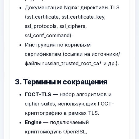
Документация Nginx: директивы TLS
(ssl_certificate, ssl_certificate_key,
ssl_protocols, ssl_ciphers,
ssl_conf_command).
Инструкция по корневым
сертификатам (ссылки на источники/
файлы russian_trusted_root_ca* и др.).
3. Термины и сокращения
ГОСТ-TLS
— набор алгоритмов и
cipher suites, использующих ГОСТ-
криптографию в рамках TLS.
Engine
— подключаемый
криптомодуль OpenSSL,