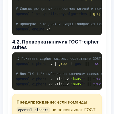
# Список доступных алгоритмов ключей и поиск ГОС
openssl list -public-key-algorithms 
|
grep
-i
 go
# Проверка, что движки видны (ожидается наличие 
openssl engine 
-c
4.2. Проверка наличия ГОСТ-cipher
suites
# Показать cipher suites, содержащие GOST (вклю
openssl ciphers 
-v
|
grep
-i
 gost 
||
true
# Для TLS 1.2: выборка по ключевым словам OpenSS
openssl ciphers 
-v
-tls1_2
'kGOST'
||
true
openssl ciphers 
-v
-tls1_2
'aGOST'
||
true
Предупреждение:
если команды
не показывают ГОСТ-
openssl ciphers