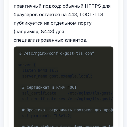
практичный подход: обычный HTTPS для
браузеров остаётся на 443, ГОСТ-TLS
публикуется на отдельном порту
(например, 8443) для
специализированных клиентов.
# /etc/nginx/conf.d/gost-tls.conf
server {

  listen 8443 ssl;

  server_name gost.example.local;

# Сертификат и ключ ГОСТ
  ssl_certificate     /etc/nginx/tls-gost/server-
  ssl_certificate_key /etc/nginx/tls-gost/server-
# Практика: ограничить протокол для профиля ГО
  ssl_protocols TLSv1.2;

# Выбор cipher suites: формируется по фактичес