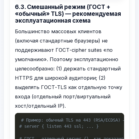
6.3. Смешанный режим (ГОСТ +
«обычный» TLS) — рекомендуемая
эксплуатационная схема
Большинство массовых клиентов
(включая стандартные браузеры) не
поддерживают ГОСТ-cipher suites «по
умолчанию». Поэтому эксплуатационно
целесообразно: (1) держать стандартный
HTTPS для широкой аудитории; (2)
выделять ГОСТ-TLS как отдельную точку
входа (отдельный порт/виртуальный
хост/отдельный IP).
# Пример: обычный TLS на 443 (RSA/ECDSA) — отде
# server { listen 443 ssl; ... }
# ГОСТ — отдельный server {}, как показано выше 