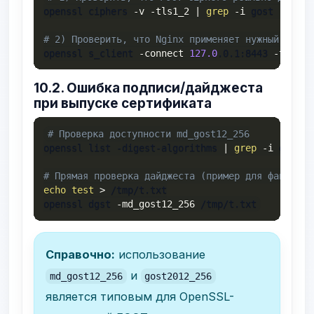
openssl ciphers 
-v
-tls1_2
|
grep
-i
 gost 
||
tru
# 2) Проверить, что Nginx применяет нужный набор
openssl s_client 
-connect
127.0
.0.1:8443 
-tls1_2
10.2. Ошибка подписи/дайджеста
при выпуске сертификата
# Проверка доступности md_gost12_256
openssl list -digest-algorithms 
|
grep
-i
 gost 
|
# Прямая проверка дайджеста (пример для файла)
echo
test
>
 /tmp/t.txt

openssl dgst 
-md_gost12_256
 /tmp/t.txt
Справочно:
использование
и
md_gost12_256
gost2012_256
является типовым для OpenSSL-