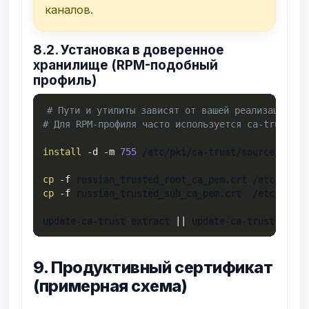
каналов.
8.2. Установка в доверенное
хранилище (RPM-подобный
профиль)
# Пути и утилиты зависят от вашей реализации tr
# Для RPM-профиля часто используется ca-trust (u
install
-d
-m
755
 /etc/pki/ca-trust/source/anchor
cp
-f
cp
-f
 russian_trusted_sub_ca_pem.crt  /etc/pki/c
update-ca-trust extract 
||
 update-ca-trust
9. Продуктивный сертификат
(примерная схема)