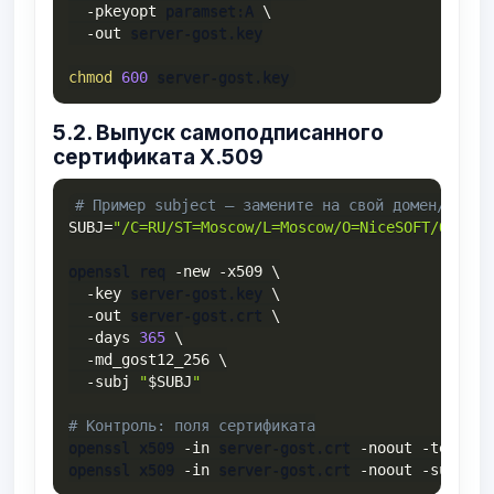
-pkeyopt
 paramset:A 
\
-out
 server-gost.key

chmod
600
 server-gost.key
5.2. Выпуск самоподписанного
сертификата X.509
# Пример subject — замените на свой домен/орган
SUBJ
=
"/C=RU/ST=Moscow/L=Moscow/O=NiceSOFT/OU=IT/
openssl req 
-new
-x509
\
-key
 server-gost.key 
\
-out
 server-gost.crt 
\
-days
365
\
-md_gost12_256
\
-subj
"
$SUBJ
"
# Контроль: поля сертификата
openssl x509 
-in
 server-gost.crt 
-noout
-text
|
openssl x509 
-in
 server-gost.crt 
-noout
-subject