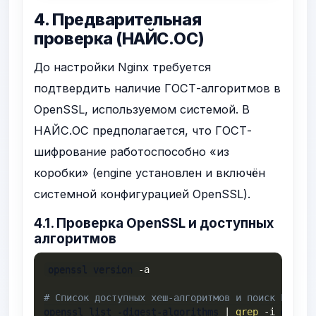
4. Предварительная
проверка (НАЙС.ОС)
До настройки Nginx требуется
подтвердить наличие ГОСТ-алгоритмов в
OpenSSL, используемом системой. В
НАЙС.ОС предполагается, что ГОСТ-
шифрование работоспособно «из
коробки» (engine установлен и включён
системной конфигурацией OpenSSL).
4.1. Проверка OpenSSL и доступных
алгоритмов
openssl version 
-a
# Список доступных хеш-алгоритмов и поиск ГОСТ-д
openssl list -digest-algorithms 
|
grep
-i
 gost 
|