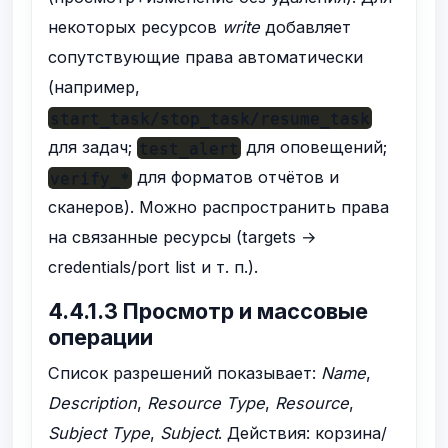
некоторых ресурсов
write
добавляет
сопутствующие права автоматически
(например,
start_task/stop_task/resume_task
для задач;
для оповещений;
test_alert
для форматов отчётов и
verify_*
сканеров). Можно распространить права
на связанные ресурсы (targets →
credentials/port list и т. п.).
4.4.1.3 Просмотр и массовые
операции
Список разрешений показывает:
Name
,
Description
,
Resource Type
,
Resource
,
Subject Type
,
Subject
. Действия: корзина/