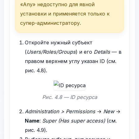
«Any» недоступно для явной
установки и применяется только к
супер-администратору.
Откройте нужный субъект
(
Users/Roles/Groups
) и его
Details
— в
правом верхнем углу указан ID (см.
рис. 4.8).
Рис. 4.8 — ID ресурса
Administration > Permissions
→
New
→
Name
:
Super (Has super access)
(см.
рис. 4.9).