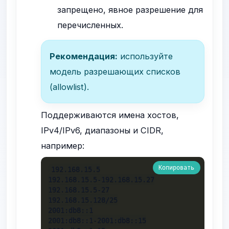
запрещено, явное разрешение для
перечисленных.
Рекомендация:
используйте
модель разрешающих списков
(allowlist).
Поддерживаются имена хостов,
IPv4/IPv6, диапазоны и CIDR,
например:
Копировать
192.168.15.5

192.168.15.5-192.168.15.27

192.168.15.5-27

192.168.15.128/25

2001:db8::1

2001:db8::1-2001:db8::15
