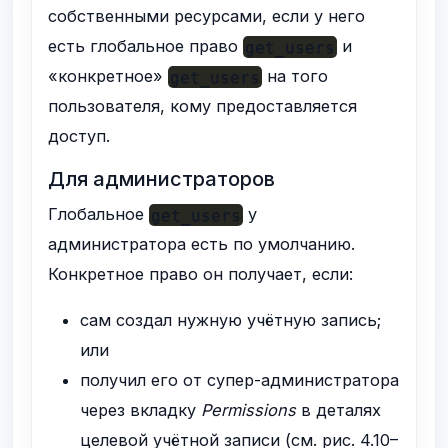
собственными ресурсами, если у него
есть глобальное право
и
get_users
«конкретное»
на того
get_users
пользователя, кому предоставляется
доступ.
Для администраторов
Глобальное
у
get_users
администратора есть по умолчанию.
Конкретное право он получает, если:
сам создал нужную учётную запись;
или
получил его от супер-администратора
через вкладку
Permissions
в деталях
целевой учётной записи (см. рис. 4.10–