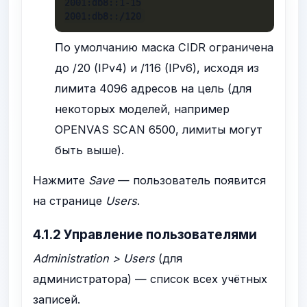
2001:db8::1-15

2001:db8::/120
По умолчанию маска CIDR ограничена
до /20 (IPv4) и /116 (IPv6), исходя из
лимита 4096 адресов на цель (для
некоторых моделей, например
OPENVAS SCAN 6500, лимиты могут
быть выше).
Нажмите
Save
— пользователь появится
на странице
Users
.
4.1.2 Управление пользователями
Administration > Users
(для
администратора) — список всех учётных
записей.