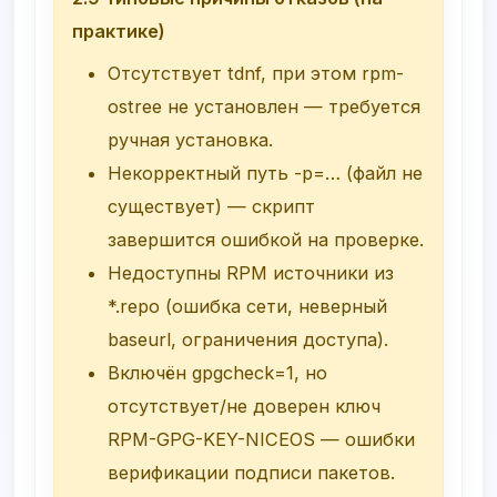
практике)
Отсутствует
tdnf
, при этом
rpm-
ostree
не установлен — требуется
ручная установка.
Некорректный путь
-p=…
(файл не
существует) — скрипт
завершится ошибкой на проверке.
Недоступны RPM источники из
*.repo
(ошибка сети, неверный
baseurl
, ограничения доступа).
Включён
gpgcheck=1
, но
отсутствует/не доверен ключ
RPM-GPG-KEY-NICEOS
— ошибки
верификации подписи пакетов.