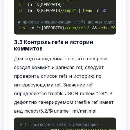
ls
-la
"
${REPOPATH}
"
ls
-la
"
${REPOPATH}
/repo"
|
head
-n
50
# признак инициализации (refs должны существоват
test
-d
"
${REPOPATH}
/repo/refs"
&&
echo
"OK: rep
3.3 Контроль refs и истории
коммитов
Для подтверждения того, что compose
создал коммит и записал ref, следует
проверить список refs и историю по
интересующему ref. Значение ref
определяется treefile JSON полем
"ref"
. В
дефолтно генерируемом treefile ref имеет
вид
niceos/5.2/$(uname -m)/minimal
.
# 1) посмотреть refs в репозитории