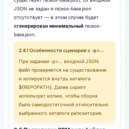
существует
niceos-base.json
; (3) входной
JSON не задан и
niceos-base.json
отсутствует — в этом случае будет
сгенерирован минимальный
niceos-
base.json
.
2.4.1 Особенности сценария с
-p=…
При задании
-p=…
входной JSON
файл проверяется на существование
и копируется внутрь каталога
${REPOPATH}
. Далее скрипт
использует копию, чтобы сборка
была самодостаточной относительно
выбранного каталога репозитория.