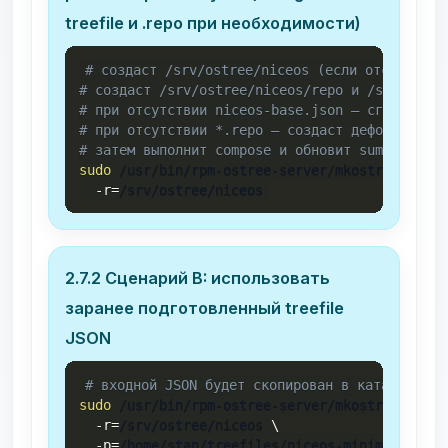
treefile и .repo при необходимости)
# создаст /srv/ostree/niceos (если отсутствуе
# создаст /srv/ostree/niceos/repo и /srv/ostre
# при отсутствии niceos-base.json — сгенерируе
# при отсутствии *.repo — создаст дефолтные,
# затем выполнит compose и обновит summary.
sudo
 /usr/bin/rpm-ostree-server/mkostreerepo 
\
-r
=
/srv/ostree/niceos
2.7.2 Сценарий B: использовать
заранее подготовленный treefile
JSON
# входной JSON будет скопирован в каталог REP
sudo
 /usr/bin/rpm-ostree-server/mkostreerepo 
\
-r
=
/srv/ostree/niceos 
\
-p
=
/home/stan/treefiles/niceos-minimal.json