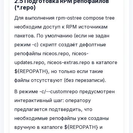
2.5 Подготовка RPM репофайлов
(
*.repo
)
Для выполнения
rpm-ostree compose tree
необходим доступ к RPM источникам
пакетов. По умолчанию (если не задан
режим
-c
) скрипт создаёт дефолтные
репофайлы
niceos.repo
,
niceos-
updates.repo
,
niceos-extras.repo
в каталоге
${REPOPATH}
, но только если такие
файлы отсутствуют (без перезаписи).
В режиме
-c/--customrepo
предусмотрен
интерактивный шаг: оператору
предлагается подтвердить, что
необходимые репофайлы уже созданы
вручную в каталоге
${REPOPATH}
и