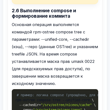
2.6 Выполнение compose и
формирование коммита
Основная операция выполняется
командой
rpm-ostree compose tree
с
параметрами:
--unified-core
,
--cachedir
(кэш),
--repo
(данные OSTree) и указанием
treefile JSON. На время compose
устанавливается маска прав
umask 0022
(для предсказуемых прав доступа), по
завершении маска возвращается к
исходному значению.
# пример: логика compose (упрощённо, для понима
rpm-ostree compose tree --unified-core 
\
--cachedir
=
"/srv/ostree/niceos/cache"
\
--repo
=
"/srv/ostree/niceos/repo"
\