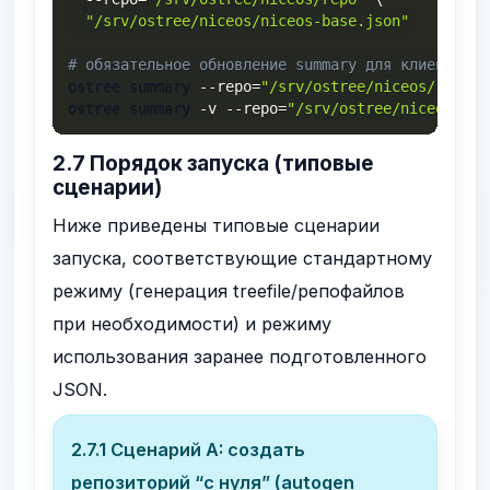
"/srv/ostree/niceos/niceos-base.json"
# обязательное обновление summary для клиентов
ostree summary 
--repo
=
"/srv/ostree/niceos/repo"
ostree summary 
-v
--repo
=
"/srv/ostree/niceos/rep
2.7 Порядок запуска (типовые
сценарии)
Ниже приведены типовые сценарии
запуска, соответствующие стандартному
режиму (генерация treefile/репофайлов
при необходимости) и режиму
использования заранее подготовленного
JSON.
2.7.1 Сценарий A: создать
репозиторий “с нуля” (autogen