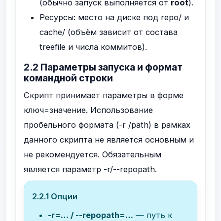
(обычно запуск выполняется от
root
).
Ресурсы: место на диске под
repo/
и
cache/
(объём зависит от состава
treefile и числа коммитов).
2.2 Параметры запуска и формат
командной строки
Скрипт принимает параметры в форме
ключ=значение
. Использование
пробельного формата (
-r /path
) в рамках
данного скрипта не является основным и
не рекомендуется. Обязательным
является параметр
-r/--repopath
.
2.2.1 Опции
-r=…
/
--repopath=…
— путь к