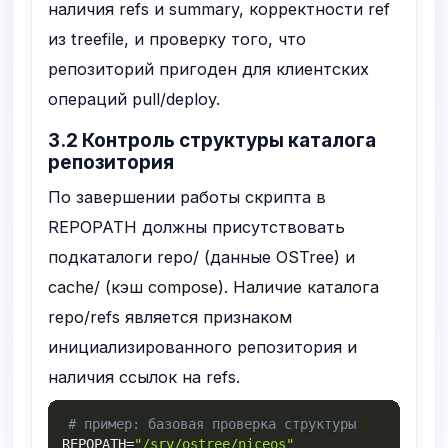
наличия refs и summary, корректности ref
из treefile, и проверку того, что
репозиторий пригоден для клиентских
операций
pull
/
deploy
.
3.2 Контроль структуры каталога
репозитория
По завершении работы скрипта в
REPOPATH
должны присутствовать
подкаталоги
repo/
(данные OSTree) и
cache/
(кэш compose). Наличие каталога
repo/refs
является признаком
инициализированного репозитория и
наличия ссылок на refs.
# пример: базовая проверка структуры
REPOPATH
=
"/srv/ostree/niceos"