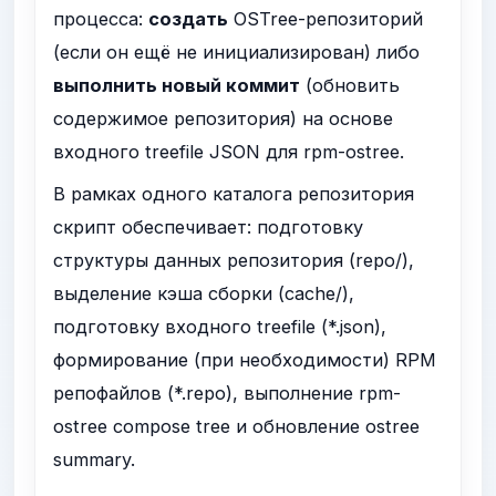
процесса:
создать
OSTree-репозиторий
(если он ещё не инициализирован) либо
выполнить новый коммит
(обновить
содержимое репозитория) на основе
входного treefile JSON для
rpm-ostree
.
В рамках одного каталога репозитория
скрипт обеспечивает: подготовку
структуры данных репозитория (
repo/
),
выделение кэша сборки (
cache/
),
подготовку входного treefile (
*.json
),
формирование (при необходимости) RPM
репофайлов (
*.repo
), выполнение
rpm-
ostree compose tree
и обновление
ostree
summary
.