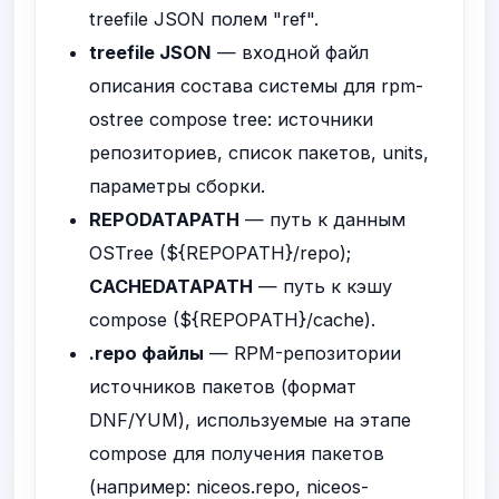
treefile JSON полем
"ref"
.
treefile JSON
— входной файл
описания состава системы для
rpm-
ostree compose tree
: источники
репозиториев, список пакетов, units,
параметры сборки.
REPODATAPATH
— путь к данным
OSTree (
${REPOPATH}/repo
);
CACHEDATAPATH
— путь к кэшу
compose (
${REPOPATH}/cache
).
.repo файлы
— RPM-репозитории
источников пакетов (формат
DNF/YUM), используемые на этапе
compose для получения пакетов
(например:
niceos.repo
,
niceos-