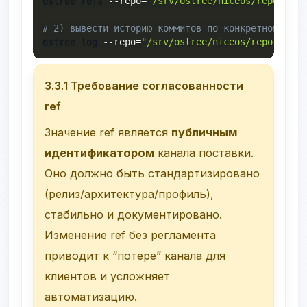
ostree refs 
--repo
=
"/srv/ostree/niceos/repo"
|
s
# 2) вывести историю коммитов по конкретному ref
ostree log 
--repo
=
"/srv/ostree/niceos/repo"
"nic
3.3.1 Требование согласованности
ref
Значение
ref
является
публичным
идентификатором
канала поставки.
Оно должно быть стандартизировано
(релиз/архитектура/профиль),
стабильно и документировано.
Изменение
ref
без регламента
приводит к “потере” канала для
клиентов и усложняет
автоматизацию.