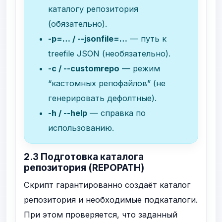
каталогу репозитория
(обязательно).
-p=…
/
--jsonfile=…
— путь к
treefile JSON (необязательно).
-c
/
--customrepo
— режим
“кастомных репофайлов” (не
генерировать дефолтные).
-h
/
--help
— справка по
использованию.
2.3 Подготовка каталога
репозитория (
REPOPATH
)
Скрипт гарантированно создаёт каталог
репозитория и необходимые подкаталоги.
При этом проверяется, что заданный