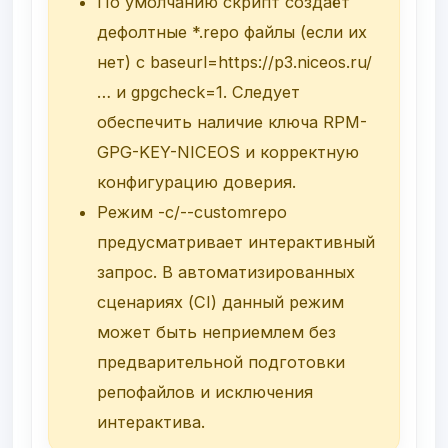
По умолчанию скрипт создаёт
дефолтные
*.repo
файлы (если их
нет) с
baseurl=https://p3.niceos.ru/
…
и
gpgcheck=1
. Следует
обеспечить наличие ключа
RPM-
GPG-KEY-NICEOS
и корректную
конфигурацию доверия.
Режим
-c/--customrepo
предусматривает интерактивный
запрос. В автоматизированных
сценариях (CI) данный режим
может быть неприемлем без
предварительной подготовки
репофайлов и исключения
интерактива.