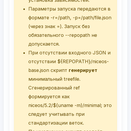
Параметры запуска передаются в
формате
-r=/path
,
-p=/path/file.json
(через знак
=
). Запуск без
обязательного
--repopath
не
допускается.
При отсутствии входного JSON и
отсутствии
${REPOPATH}/niceos-
base.json
скрипт
генерирует
минимальный treefile.
Сгенерированный ref
формируется как
niceos/5.2/$(uname -m)/minimal
; это
следует учитывать при
стандартизации веток.