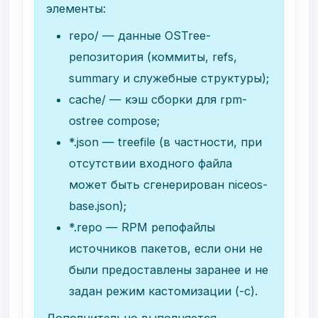
элементы:
repo/
— данные OSTree-
репозитория (коммиты, refs,
summary и служебные структуры);
cache/
— кэш сборки для
rpm-
ostree compose
;
*.json
— treefile (в частности, при
отсутствии входного файла
может быть сгенерирован
niceos-
base.json
);
*.repo
— RPM репофайлы
источников пакетов, если они не
были предоставлены заранее и не
задан режим кастомизации (
-c
).
Дополнительно выполняется