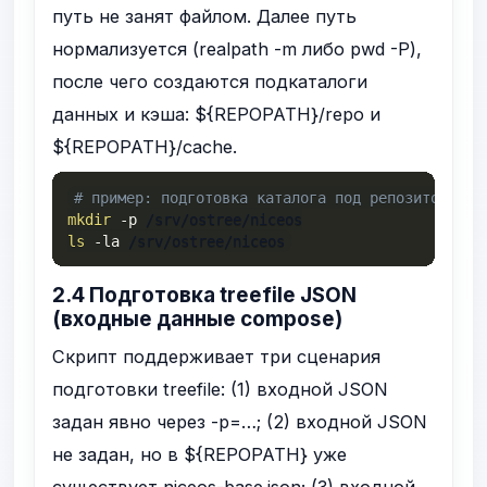
путь не занят файлом. Далее путь
нормализуется (
realpath -m
либо
pwd -P
),
после чего создаются подкаталоги
данных и кэша:
${REPOPATH}/repo
и
${REPOPATH}/cache
.
# пример: подготовка каталога под репозиторий
mkdir
-p
ls
-la
 /srv/ostree/niceos
2.4 Подготовка treefile JSON
(входные данные compose)
Скрипт поддерживает три сценария
подготовки treefile: (1) входной JSON
задан явно через
-p=…
; (2) входной JSON
не задан, но в
${REPOPATH}
уже