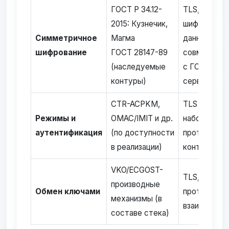
ГОСТ Р 34.12-
TLS,
2015: Кузнечик,
шифрование
Симметричное
Магма
данных,
шифрование
ГОСТ 28147-89
совместим
(наследуемые
с ГОСТ-
контуры)
сервисами
CTR-ACPKM,
TLS (ГОСТ-
Режимы и
OMAC/IMIT и др.
наборы),
аутентификация
(по доступности
протоколы,
в реализации)
контейнеры
VKO/ECGOST-
TLS, CMS,
производные
Обмен ключами
протоколы
механизмы (в
взаимодейс
составе стека)