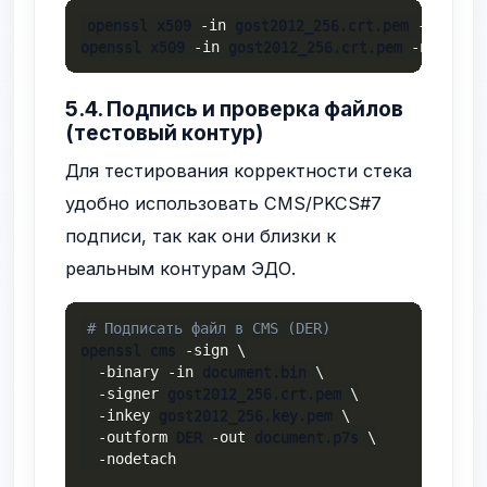
openssl x509 
-in
 gost2012_256.crt.pem 
-noout
-
openssl x509 
-in
 gost2012_256.crt.pem 
-noout
-
5.4. Подпись и проверка файлов
(тестовый контур)
Для тестирования корректности стека
удобно использовать CMS/PKCS#7
подписи, так как они близки к
реальным контурам ЭДО.
# Подписать файл в CMS (DER)
openssl cms 
-sign
\
-binary
-in
 document.bin 
\
-signer
 gost2012_256.crt.pem 
\
-inkey
 gost2012_256.key.pem 
\
-outform
 DER 
-out
 document.p7s 
\
-nodetach