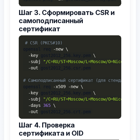
Шаг 3. Сформировать CSR и
самоподписанный
сертификат
# CSR (PKCS#10)
openssl req 
-new
\
-key
 gost2012_256.key.pem 
\
-subj
"/C=RU/ST=Moscow/L=Moscow/O=NiceOS/OU=
-out
 gost2012_256.csr.pem

# Самоподписанный сертификат (для стенда)
openssl req 
-x509
-new
\
-key
 gost2012_256.key.pem 
\
-subj
"/C=RU/ST=Moscow/L=Moscow/O=NiceOS/OU=
-days
365
\
-out
 gost2012_256.crt.pem
Шаг 4. Проверка
сертификата и OID