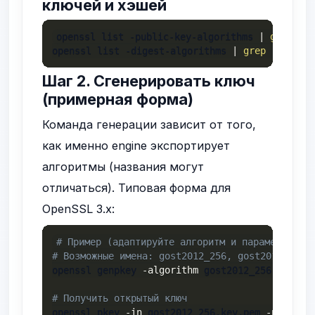
ключей и хэшей
openssl list -public-key-algorithms 
|
grep
-i
 
openssl list -digest-algorithms 
|
grep
-i
 gost
Шаг 2. Сгенерировать ключ
(примерная форма)
Команда генерации зависит от того,
как именно engine экспортирует
алгоритмы (названия могут
отличаться). Типовая форма для
OpenSSL 3.x:
# Пример (адаптируйте алгоритм и параметры по 
# Возможные имена: gost2012_256, gost2012_512 
openssl genpkey 
-algorithm
 gost2012_256 
-out
 g
# Получить открытый ключ
openssl pkey 
-in
 gost2012_256.key.pem 
-pubout