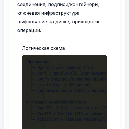
соединения, подписи/контейнеры,
ключевая инфраструктура,
шифрование на диске, прикладные
операции.
Логическая схема
Приложения

  ├─ Nginx / web-сервисы (TLS)

  ├─ curl / gnutls-cli (диагностика TLS)

  ├─ GnuPG (подпись/проверка OpenPGP, CMS)

  ├─ cryptsetup (LUKS/диски)

  └─ сервисы/скрипты (KDF, подпись, шифровани
       │

Системные криптобиблиотеки

  ├─ OpenSSL 3.5.x + gost-engine (ГОСТ для Op
  ├─ GnuTLS + Nettle (TLS и симметричные ГОСТ
  └─ libgcrypt + libksba (подпись/сертификаты
       │
