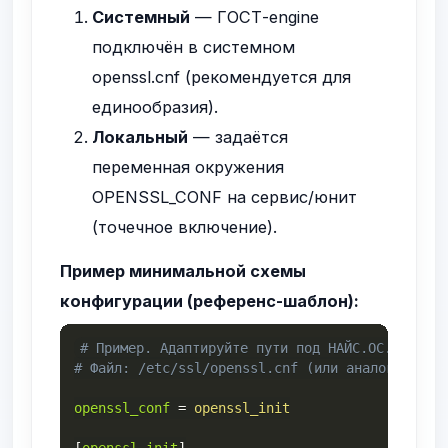
Системный
— ГОСТ-engine
подключён в системном
openssl.cnf (рекомендуется для
единообразия).
Локальный
— задаётся
переменная окружения
OPENSSL_CONF
на сервис/юнит
(точечное включение).
Пример минимальной схемы
конфигурации (референс-шаблон):
# Пример. Адаптируйте пути под НАЙС.ОС.
# Файл: /etc/ssl/openssl.cnf (или аналог)
openssl_conf
=
openssl_init