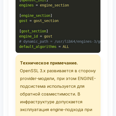
[
openssl_init
]
engines
=
engine_section
[
engine_section
]
gost
=
gost_section
[
gost_section
]
engine_id
=
gost
# dynamic_path = /usr/lib64/engines-3/gost.so
default_algorithms
=
ALL
Техническое примечание.
OpenSSL 3.x развивается в сторону
provider-модели, при этом ENGINE-
подсистема используется для
обратной совместимости. В
инфраструктуре допускается
эксплуатация engine-подхода при