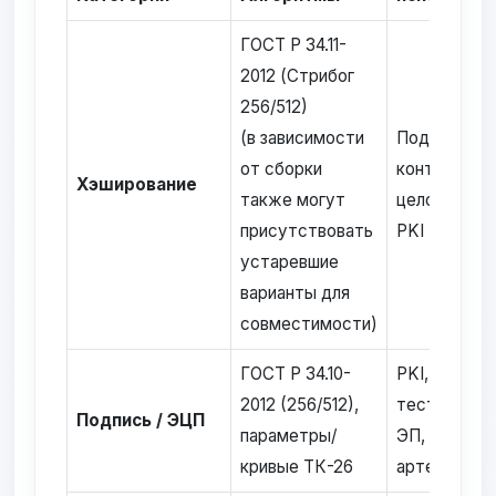
ГОСТ Р 34.11-
2012 (Стрибог
256/512)
(в зависимости
Подпись, KD
от сборки
контроль
Хэширование
также могут
целостност
присутствовать
PKI
устаревшие
варианты для
совместимости)
ГОСТ Р 34.10-
PKI, CMS,
2012 (256/512),
тестирован
Подпись / ЭЦП
параметры/
ЭП, подпис
кривые ТК-26
артефактов