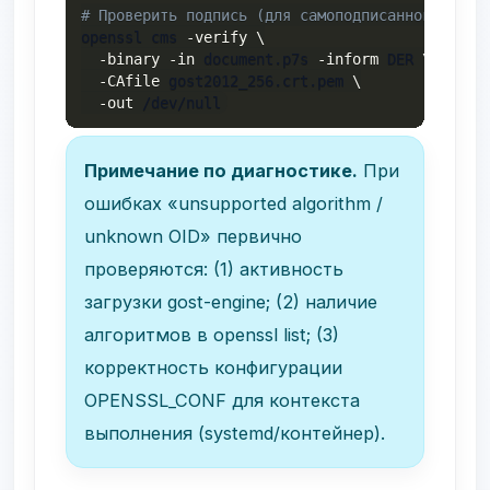
# Проверить подпись (для самоподписанного стен
openssl cms 
-verify
\
-binary
-in
 document.p7s 
-inform
 DER 
\
-CAfile
 gost2012_256.crt.pem 
\
-out
 /dev/null
Примечание по диагностике.
При
ошибках «unsupported algorithm /
unknown OID» первично
проверяются: (1) активность
загрузки gost-engine; (2) наличие
алгоритмов в
openssl list
; (3)
корректность конфигурации
OPENSSL_CONF
для контекста
выполнения (systemd/контейнер).