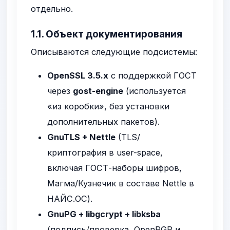
отдельно.
1.1. Объект документирования
Описываются следующие подсистемы:
OpenSSL 3.5.x
с поддержкой ГОСТ
через
gost-engine
(используется
«из коробки», без установки
дополнительных пакетов).
GnuTLS + Nettle
(TLS/
криптография в user-space,
включая ГОСТ-наборы шифров,
Магма/Кузнечик в составе Nettle в
НАЙС.ОС).
GnuPG + libgcrypt + libksba
(подпись/проверка, OpenPGP и