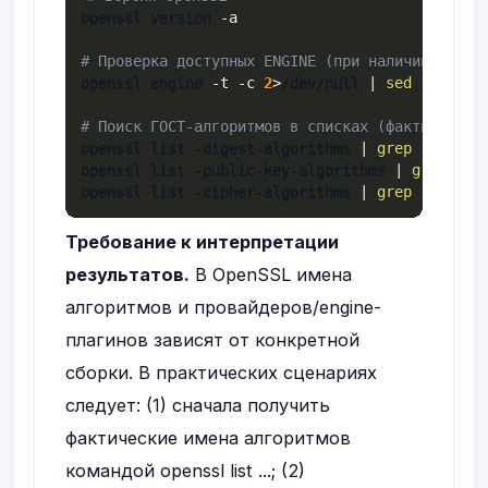
openssl version 
-a
# Проверка доступных ENGINE (при наличии коман
openssl engine 
-t
-c
2
>
/dev/null 
|
sed
-n
'1,2
# Поиск ГОСТ-алгоритмов в списках (фактические
openssl list -digest-algorithms 
|
grep
-i
 gost
openssl list -public-key-algorithms 
|
grep
-i
 
openssl list -cipher-algorithms 
|
grep
-i
-E
'
Требование к интерпретации
результатов.
В OpenSSL имена
алгоритмов и провайдеров/engine-
плагинов зависят от конкретной
сборки. В практических сценариях
следует: (1) сначала получить
фактические имена алгоритмов
командой
openssl list ...
; (2)