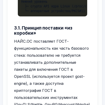
Нижний уровень

  ├─ crypto API ядра Linux (/proc/crypto), dm
  └─ аппаратные устройства/PKCS#11 (при нали
3.1. Принцип поставки «из
коробки»
НАЙС.ОС поставляет ГОСТ-
функциональность как часть базового
стека: пользователю не требуется
устанавливать дополнительные
пакеты для включения ГОСТ в
OpenSSL (используется проект gost-
engine), а также доступна
криптография ГОСТ в
пользовательских инструментах
(GnuTLS/Nettle, GnuPG/libgcrypt/libksba)