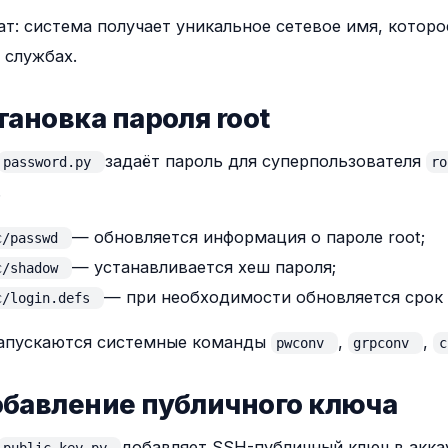
ат: система получает уникальное сетевое имя, которо
 службах.
становка пароля root
задаёт пароль для суперпользователя
password.py
r
.
— обновляется информация о пароле root;
c/passwd
— устанавливается хеш пароля;
c/shadow
— при необходимости обновляется срок 
c/login.defs
запускаются системные команды
,
,
pwconv
grpconv
обавление публичного ключа
добавляет SSH-публичный ключ в акк
public_key.py