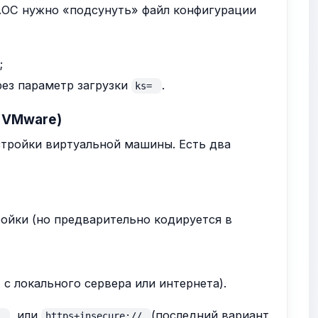
.ОС нужно «подсунуть» файл конфигурации
;
ез параметр загрузки
.
ks=
т VMware)
астройки виртуальной машины. Есть два
ройки (но предварительно кодируется в
 с локального сервера или интернета).
, или
(последний вариант
/
https+insecure://