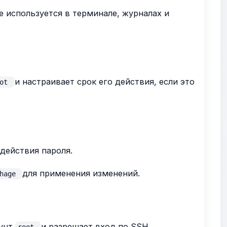
е используется в терминале, журналах и
и настраивает срок его действия, если это
oot
действия пароля.
для применения изменений.
chage
аунт
и разрешает вход по SSH.
root