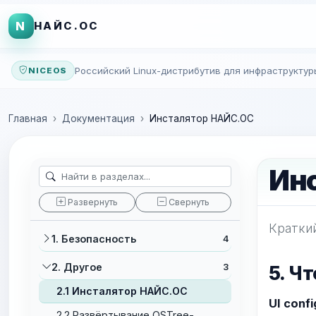
N
НАЙС.ОС
Российский Linux-дистрибутив для инфраструктур
NICEOS
Главная
Документация
Инсталятор НАЙС.ОС
Ин
Развернуть
Свернуть
Кратки
1. Безопасность
4
2. Другое
3
5. Чт
2.1 Инсталятор НАЙС.ОС
UI confi
2.2 Развёртывание OSTree-