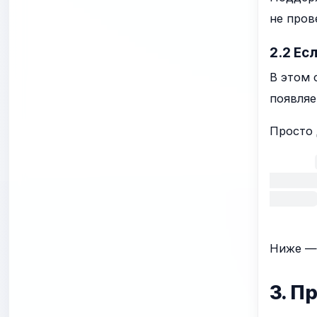
не пров
2.2 Ес
В этом 
появляе
Просто 
        
Ниже — 
3. П