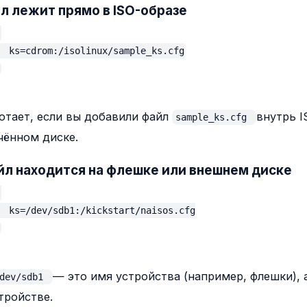
йл лежит прямо в ISO-образе
  ks=cdrom:/isolinux/sample_ks.cfg

отает, если вы добавили файл
внутрь I
sample_ks.cfg
ённом диске.
йл находится на флешке или внешнем диске
  ks=/dev/sdb1:/kickstart/naisos.cfg

— это имя устройства (например, флешки), 
/dev/sdb1
тройстве.