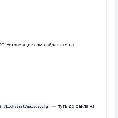
SO. Установщик сам найдёт его на
а
— путь до файла на
/kickstart/naisos.cfg