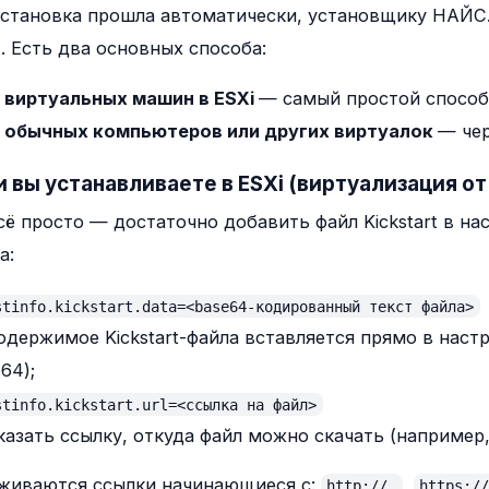
становка прошла автоматически, установщику НАЙС
t. Есть два основных способа:
 виртуальных машин в ESXi
— самый простой способ
 обычных компьютеров или других виртуалок
— чер
ли вы устанавливаете в ESXi (виртуализация о
сё просто — достаточно добавить файл Kickstart в н
а:
stinfo.kickstart.data=<base64-кодированный текст файла>
одержимое Kickstart-файла вставляется прямо в наст
64);
stinfo.kickstart.url=<ссылка на файл>
азать ссылку, откуда файл можно скачать (например,
живаются ссылки начинающиеся с:
,
http://
https:/