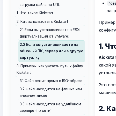
"de
загрузки файла по URL
загр
1. Что такое Kickstart
2. Как использовать Kickstart
Пример 
конфигу
2.1 Если вы устанавливаете в ESXi
(виртуализация от VMware)
1. Чт
2.2 Если вы устанавливаете на
обычный ПК, сервер или в другую
Kicksta
виртуалку
какой я
3. Примеры, как указать путь к файлу
установ
Kickstart
3.1 Файл лежит прямо в ISO-образе
Это осо
3.2 Файл находится на флешке или
машины 
внешнем диске
3.3 Файл находится на удалённом
2. К
сервере (по сети)