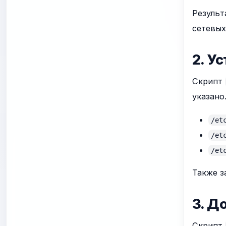
Результ
сетевых
2. У
Скрипт
указано
/et
/et
/et
Также 
3. Д
Скрипт