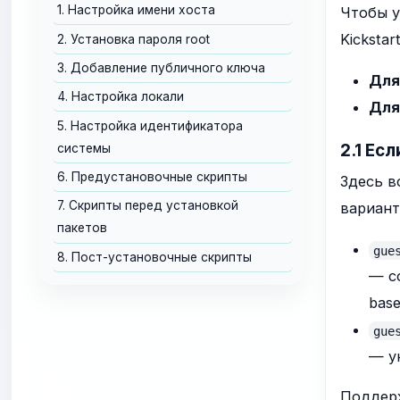
1. Настройка имени хоста
Чтобы у
Kickstar
2. Установка пароля root
3. Добавление публичного ключа
Для
4. Настройка локали
Для
5. Настройка идентификатора
2.1 Ес
системы
6. Предустановочные скрипты
Здесь в
7. Скрипты перед установкой
вариант
пакетов
gue
8. Пост-установочные скрипты
— с
base
gue
— ук
Поддер