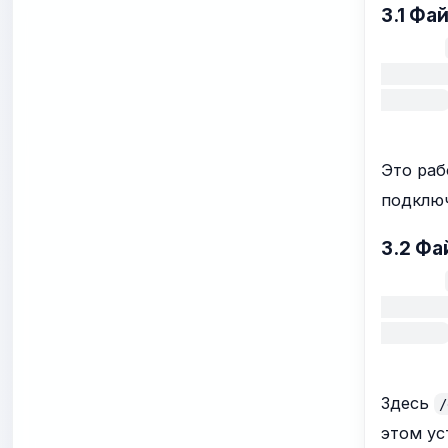
3.1 Фа
        
Это раб
подключ
3.2 Фа
        
Здесь
этом ус