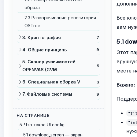
дополни
образа
Все клю
2.3 Разворачивание репозитория
OSTree
вам нуж
3. Криптография
7
5.1 do
4. Общие принципы
9
Этот па
вручную
5. Сканер уязвимостей
5
OPENVAS (GVM
месте н
6. Специальная сборка V
3
Важно:
7. Файловые системы
9
Поддер
"ti
НА СТРАНИЦЕ
"in
5. Что такое UI config
нуж
5.1 download_screen — экран