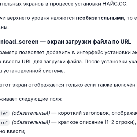
тельных экранов в процессе установки НАЙС.ОС.
чи верхнего уровня являются
необязательными
, то
ны.
wnload_screen — экран загрузки файла по URL
раметр позволяет добавить в интерфейс установки э
 ввести URL для загрузки файла. После установки ук
а установленной системе.
этот экран отображается только если также включён
живает следующие поля:
(обязательный)
— короткий заголовок, отобража
tle"
(обязательный)
— краткое описание (1–2 строки)
tro"
но ввести;