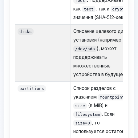
. Поддерживает
root
как
, так и
text
crypted
значения (SHA‑512‑хеш).
Описание целевого диска
disks
установки (например,
), может
/dev/sda
поддерживать
множественные
устройства в будущем.
Список разделов с
partitions
указанием
,
mountpoint
(в MiB) и
size
. Если
filesystem
, то
size=0
используется остаток