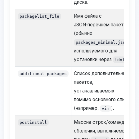
диска.
Имя файла с
packagelist_file
JSON‑перечнем пакетов
(обычно
),
packages_minimal.json
используемого для
установки через
.
tdnf
Список дополнительных
additional_packages
пакетов,
устанавливаемых
помимо основного списка
(например,
).
vim
Массив строк/команд
postinstall
оболочки, выполняемых