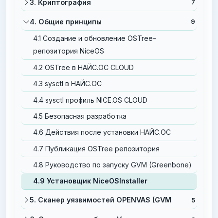
3. Криптография
7
4. Общие принципы
9
4.1 Cоздание и обновление OSTree-
репозитория NiceOS
4.2 OSTree в НАЙС.ОС CLOUD
4.3 sysctl в НАЙС.ОС
4.4 sysctl профиль NICE.OS CLOUD
4.5 Безопасная разработка
4.6 Действия после установки НАЙС.ОС
4.7 Публикация OSTree репозитория
4.8 Руководство по запуску GVM (Greenbone)
4.9 Установщик NiceOSInstaller
5. Сканер уязвимостей OPENVAS (GVM
5