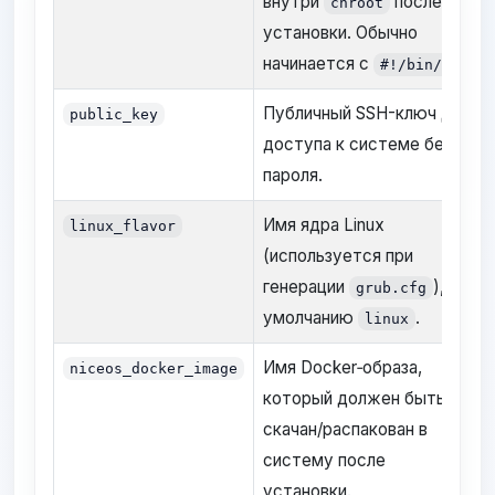
внутри
после
chroot
установки. Обычно
начинается с
.
#!/bin/sh
Публичный SSH-ключ для
public_key
доступа к системе без
пароля.
Имя ядра Linux
linux_flavor
(используется при
генерации
), по
grub.cfg
умолчанию
.
linux
Имя Docker‑образа,
niceos_docker_image
который должен быть
скачан/распакован в
систему после
установки.