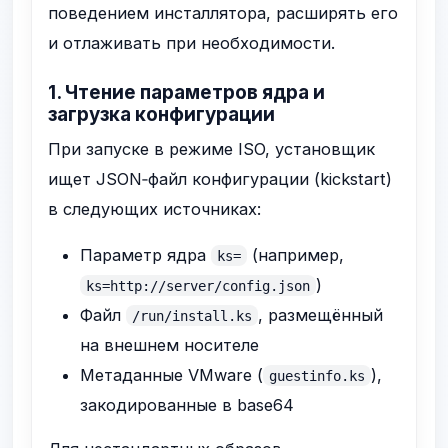
поведением инсталлятора, расширять его
и отлаживать при необходимости.
1. Чтение параметров ядра и
загрузка конфигурации
При запуске в режиме ISO, установщик
ищет JSON‑файл конфигурации (kickstart)
в следующих источниках:
Параметр ядра
(например,
ks=
)
ks=http://server/config.json
Файл
, размещённый
/run/install.ks
на внешнем носителе
Метаданные VMware (
),
guestinfo.ks
закодированные в base64