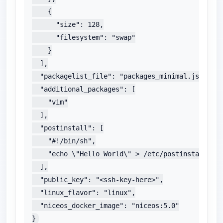
    {

      "size": 128,

      "filesystem": "swap"

    }

  ],

  "packagelist_file": "packages_minimal.json",

  "additional_packages": [

    "vim"

  ],

  "postinstall": [

    "#!/bin/sh",

    "echo \"Hello World\" > /etc/postinstall"

  ],

  "public_key": "<ssh-key-here>",

  "linux_flavor": "linux",

  "niceos_docker_image": "niceos:5.0"

}