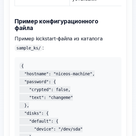
Пример конфигурационного
файла
Пример kickstart‑файла из каталога
:
sample_ks/
{

  "hostname": "niceos-machine",

  "password": {

    "crypted": false,

    "text": "changeme"

  },

  "disks": {

    "default": {

      "device": "/dev/sda"
