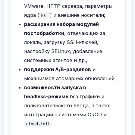
VMware, HTTP-сервера, параметры
ядра (
) и внешние носители;
ks=
расширения набора модулей
постобработки
, отвечающих за
локаль, загрузку SSH‑ключей,
настройку SELinux, добавление
системных агентов и др.;
поддержки A/B‑разделов
и
механизмов атомарных обновлений;
возможности запуска в
headless‑режиме
без графики и
пользовательского ввода, а также
интеграции с системами CI/CD и
.
cloud-init