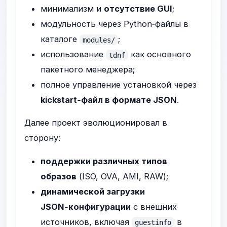
минимализм и
отсутствие GUI
;
модульность через Python‑файлы в
каталоге
;
modules/
использование
как основного
tdnf
пакетного менеджера;
полное управление установкой через
kickstart‑файл в формате JSON
.
Далее проект эволюционировал в
сторону:
поддержки различных типов
образов
(ISO, OVA, AMI, RAW);
динамической загрузки
JSON‑конфигурации
с внешних
источников, включая
в
guestinfo