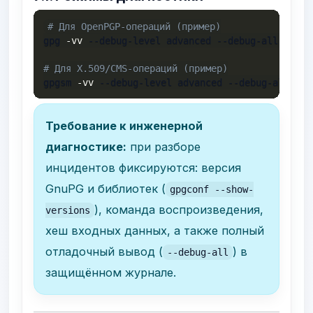
# Для OpenPGP-операций (пример)
gpg 
-vv
 --debug-level advanced --debug-all --list
# Для X.509/CMS-операций (пример)
gpgsm 
-vv
 --debug-level advanced --debug-all --l
Требование к инженерной
диагностике:
при разборе
инцидентов фиксируются: версия
GnuPG и библиотек (
gpgconf --show-
), команда воспроизведения,
versions
хеш входных данных, а также полный
отладочный вывод (
) в
--debug-all
защищённом журнале.