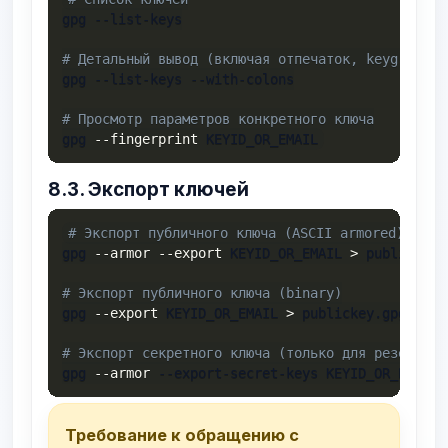
gpg --list-keys

# Детальный вывод (включая отпечаток, keygrip)
gpg --list-keys --with-colons

# Просмотр параметров конкретного ключа
gpg 
--fingerprint
 KEYID_OR_EMAIL
8.3. Экспорт ключей
# Экспорт публичного ключа (ASCII armored)
gpg 
--armor
--export
 KEYID_OR_EMAIL 
>
 publickey.a
# Экспорт публичного ключа (binary)
gpg 
--export
 KEYID_OR_EMAIL 
>
 publickey.gpg

# Экспорт секретного ключа (только для резервног
gpg 
--armor
 --export-secret-keys KEYID_OR_EMAIL 
Требование к обращению с