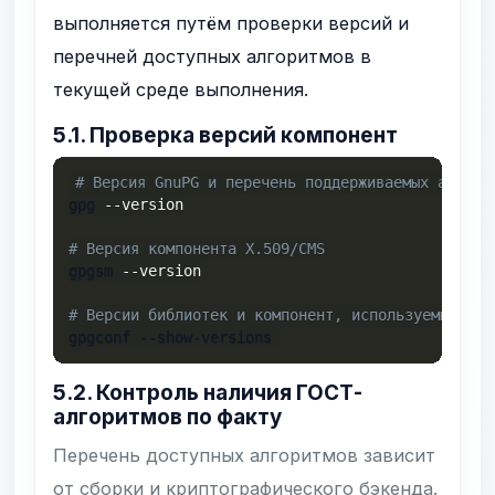
выполняется путём проверки версий и
перечней доступных алгоритмов в
текущей среде выполнения.
5.1. Проверка версий компонент
# Версия GnuPG и перечень поддерживаемых алгори
gpg 
--version
# Версия компонента X.509/CMS
gpgsm 
--version
# Версии библиотек и компонент, используемых Gnu
gpgconf --show-versions
5.2. Контроль наличия ГОСТ-
алгоритмов по факту
Перечень доступных алгоритмов зависит
от сборки и криптографического бэкенда.