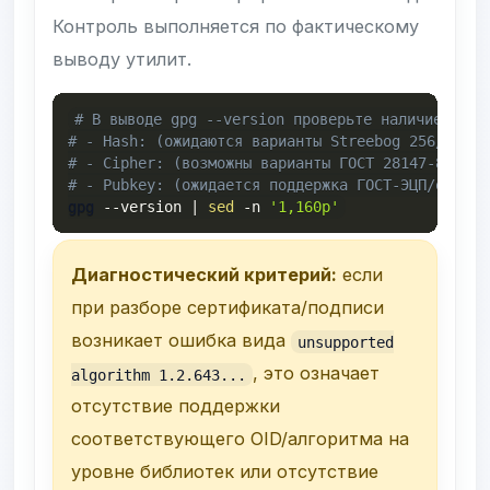
Контроль выполняется по фактическому
выводу утилит.
# В выводе gpg --version проверьте наличие ГОСТ
# - Hash: (ожидаются варианты Streebog 256/512, 
# - Cipher: (возможны варианты ГОСТ 28147-89, ес
# - Pubkey: (ожидается поддержка ГОСТ-ЭЦП/обмена
gpg 
--version
|
sed
-n
'1,160p'
Диагностический критерий:
если
при разборе сертификата/подписи
возникает ошибка вида
unsupported
, это означает
algorithm 1.2.643...
отсутствие поддержки
соответствующего OID/алгоритма на
уровне библиотек или отсутствие