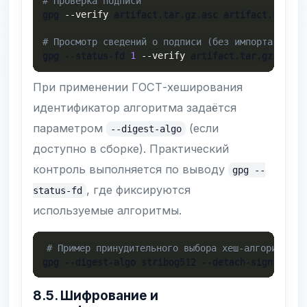
# Проверка подписи
gpg 
--verify
 artifact.tar.gz.asc artifact.tar.gz

# Просмотр сведений о подписи (без импорта ключе
gpg --status-fd 
1
--verify
 artifact.tar.gz.asc a
При применении ГОСТ-хеширования
идентификатор алгоритма задаётся
параметром
(если
--digest-algo
доступно в сборке). Практический
контроль выполняется по выводу
gpg --
, где фиксируются
status-fd
используемые алгоритмы.
# Пример принудительного выбора хеш-алгоритма (
gpg --digest-algo stribog512 --detach-sign 
--arm
8.5. Шифрование и