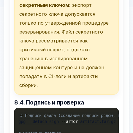
секретным ключом:
экспорт
секретного ключа допускается
только по утверждённой процедуре
резервирования. Файл секретного
ключа рассматривается как
критичный секрет, подлежит
хранению в изолированном
защищённом контуре и не должен
попадать в CI-логи и артефакты
сборки.
8.4. Подпись и проверка
# Подпись файла (создание подписи рядом, тип за
gpg --detach-sign 
--armor
 artifact.tar.gz
