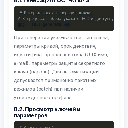
8.1. Генерация ГОСТ-ключа
# Интерактивная генерация ключа.
# В процессе выбора укажите ECC и доступную ГОСТ
gpg --full-generate-key
При генерации указываются: тип ключа,
параметры кривой, срок действия,
идентификатор пользователя (UID: имя,
e-mail), параметры защиты секретного
ключа (пароль). Для автоматизации
допускается применение пакетных
режимов (batch) при наличии
утверждённого профиля.
8.2. Просмотр ключей и
параметров
# Список ключей