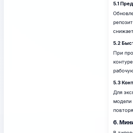
5.1 Пре
Обновле
репозит
снижает
5.2 Быс
При про
контуре
рабочую
5.3 Кон
Для экс
модели 
повторя
6. Мин
В типов