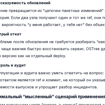
дсказуемость обновлений
ние превращается из “цепочки пакетных изменений” 
ория. Если два узла получают один и тот же ref, они
 вероятность “у меня работает, у тебя нет” без объе
трый откат
блеме после обновления не требуется разбирать “как
 чаще важнее быстро восстановить сервис. OSTree 
 версию как на отдельный deploy.
троль и аудит
плуатации и аудита важно уметь ответить на вопрос:
ответом является ref и коммит, на который он указыв
емости выпусков и упрощает разбор инцидентов.
имальный “мысленный” сценарий применения
ом жизненном цикле “сервер → клиент” происходит 