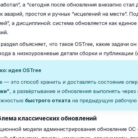
работал”, а “сегодня после обновления внезапно стал
к аварий, простоя и ручных “исцелений на месте”. П
ией”, а дисциплиной: система обновляется как единое
ий.
раздел объясняет, что такое OSTree, какие задачи о
хода в низкоуровневые детали сборки и публикации (
ко: идея OSTree
e — это способ хранить и доставлять состояние опе
мки”
, а развёртывание и обновления выполнять через
ожностью
быстрого отката
на предыдущую рабочую 
блема классических обновлений
ционной модели администрирования обновление ОС —