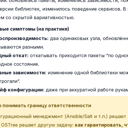
ий: обновились пакеты, изменились зависимости, по
ерсии библиотек, изменилось поведение сервисов. В 
м со скрытой вариативностью.
овые симптомы (на практике)
оспроизводимость:
два одинаковых узла, обновлённ
зываются разными.
дный откат:
откатывать приходится пакеты “по одному
одное состояние.
вные зависимости:
изменение одной библиотеки мож
трогали”.
йф конфигурации:
даже при аккуратной работе рукам
 понимать границу ответственности
гурационный менеджмент (Ansible/Salt и т.п.) решает
. OSTree решает другую задачу:
как гарантировать, ч