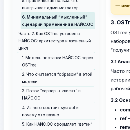
5. Практическая польза: что
— име
выигрывает администратор
6. Минимальный “мысленный”
3. OST
сценарий применения в НАЙС.ОС
OSTree 
Часть 2. Как OSTree устроен в
наборов
НАЙС.ОС: архитектура и жизненный
цикл
“получи
1. Модель поставки НАЙС.ОС через
3.1 Ана
OSTree
Часто г
2. Что считается “образом” в этой
истории
модели
рабочей
3. Поток “сервер → клиент” в
НАЙС.ОС
3.2 Ос
4. Из чего состоит sysroot и
com
почему это важно
ref
—
5. Как НАЙС.ОС оформляет “ветки”
rem