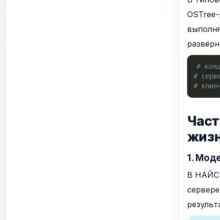
OSTree-
выполня
развёрн
# кон
# серв
# клие
Част
жиз
1. Мод
В НАЙС.
сервере
результ