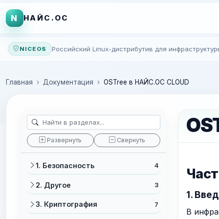
N
НАЙС.ОС
Российский Linux-дистрибутив для инфраструктур
NICEOS
Главная
Документация
OSTree в НАЙС.ОС CLOUD
OS
Развернуть
Свернуть
1. Безопасность
4
Част
2. Другое
3
1. Вве
3. Криптография
7
В инфра