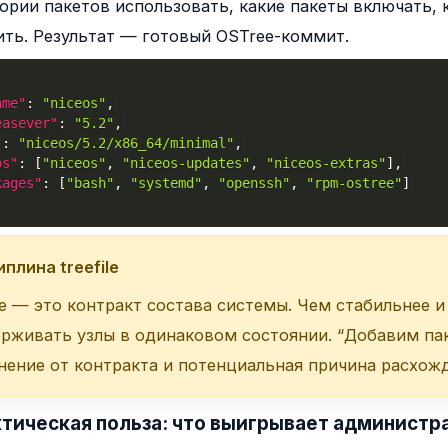
ории пакетов использовать, какие пакеты включать, к
ть. Результат — готовый OSTree-коммит.
ame"
:
"niceos"
,
easever"
:
"5.2"
,
"
:
"niceos/5.2/x86_64/minimal"
,
os"
:
[
"niceos"
,
"niceos-updates"
,
"niceos-extras"
]
,
kages"
:
[
"bash"
,
"systemd"
,
"openssh"
,
"rpm-ostree"
]
плина treefile
ile — это контракт состава системы. Чем стабильнее 
рживать узлы в одинаковом состоянии. “Добавим пак
нение от контракта и потенциальная причина расхож
ктическая польза: что выигрывает администр