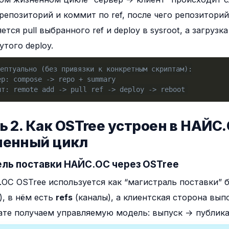
репозиторий и коммит по ref, после чего репозиторий
ется pull выбранного ref и deploy в sysroot, а загруз
утого deploy.
цептуально (без привязки к конкретным скриптам):
ер: compose -> repo + summary
нт: remote add -> pull ref -> deploy -> reboot
ь 2. Как OSTree устроен в НАЙС.
ненный цикл
ель поставки НАЙС.ОС через OSTree
ОС OSTree используется как “магистраль поставки” 
), в нём есть
refs
(каналы), а клиентская сторона вы
ате получаем управляемую модель: выпуск → публик