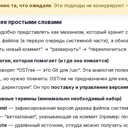
нно та, что ожидали
. Эти подходы не конкурируют 
ree простыми словами
удобно представлять как механизм, который хранит 
 файлов (в первую очередь системной части), а обно
ть новый коммит” → “развернуть” → “переключиться н
логия, которая помогает (и где она ломается)
оворят “OSTree — это Git для /usr”. Эта аналогия по
, но нужно помнить: OSTree не предназначен для еже
 директории”. Он про
поставку и управление версия
новные термины (минимально необходимый набор)
mit
— зафиксированная версия дерева файлов систем
 “ветка/канал”, указывающая на коммит (пример:
nic
ote
— удалённый источник, откуда можно получать к