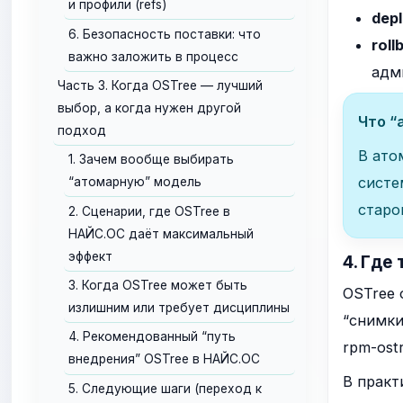
и профили (refs)
dep
6. Безопасность поставки: что
roll
важно заложить в процесс
адм
Часть 3. Когда OSTree — лучший
выбор, а когда нужен другой
Что “
подход
В ато
1. Зачем вообще выбирать
систе
“атомарную” модель
старо
2. Сценарии, где OSTree в
НАЙС.ОС даёт максимальный
эффект
4. Где
3. Когда OSTree может быть
OSTree 
излишним или требует дисциплины
“снимки
4. Рекомендованный “путь
rpm-ost
внедрения” OSTree в НАЙС.ОС
В прак
5. Следующие шаги (переход к