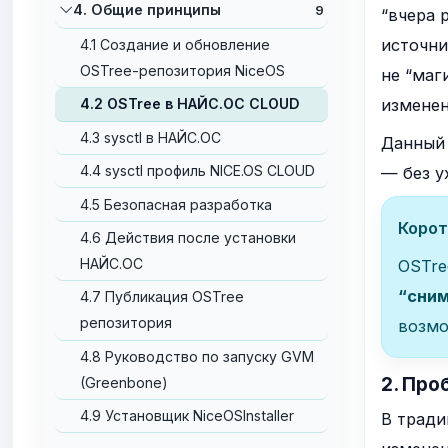
4. Общие принципы
9
“вчера 
источни
4.1 Cоздание и обновление
OSTree-репозитория NiceOS
не “маг
изменен
4.2 OSTree в НАЙС.ОС CLOUD
4.3 sysctl в НАЙС.ОС
Данный 
4.4 sysctl профиль NICE.OS CLOUD
— без у
4.5 Безопасная разработка
Корот
4.6 Действия после установки
НАЙС.ОС
OSTre
“сни
4.7 Публикация OSTree
репозитория
возм
4.8 Руководство по запуску GVM
2. Про
(Greenbone)
4.9 Установщик NiceOSInstaller
В тради