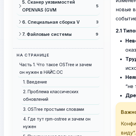
изменен
5. Сканер уязвимостей
5
новые в
OPENVAS (GVM
событие
6. Специальная сборка V
3
2.1 Тип
7. Файловые системы
9
Нев
ока
НА СТРАНИЦЕ
Тру
Часть 1. Что такое OSTree и зачем
исх
он нужен в НАЙС.ОС
Нея
1. Введение
“не 
2. Проблема классических
Дре
обновлений
3. OSTree простыми словами
Важно
4. Где тут rpm-ostree и зачем он
Конфи
нужен
виду”