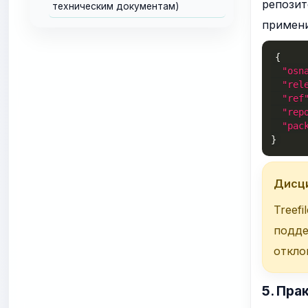
репозит
техническим документам)
примени
{
"osn
"rel
"ref
"rep
"pac
}
Дисци
Treef
подде
откло
5. Пра