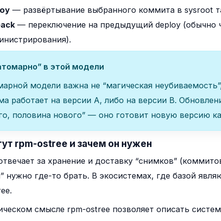
loy
— развёртывание выбранного коммита в sysroot та
back
— переключение на предыдущий deploy (обычно ч
инистрирования).
атомарно” в этой модели
марной модели важна не “магическая неубиваемость”,
ма работает на версии A, либо на версии B. Обновлен
го, половина нового” — оно готовит новую версию ка
 тут
rpm-ostree
и зачем он нужен
отвечает за хранение и доставку “снимков” (коммитов)
” нужно где-то брать. В экосистемах, где базой явл
ree
.
тическом смысле
rpm-ostree
позволяет описать систем