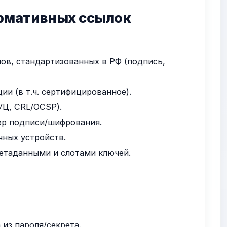
ормативных ссылок
ов, стандартизованных в РФ (подпись,
и (в т.ч. сертифицированное).
УЦ, CRL/OCSP).
нер подписи/шифрования.
чных устройств.
етаданными и слотами ключей.
 из пароля/секрета.