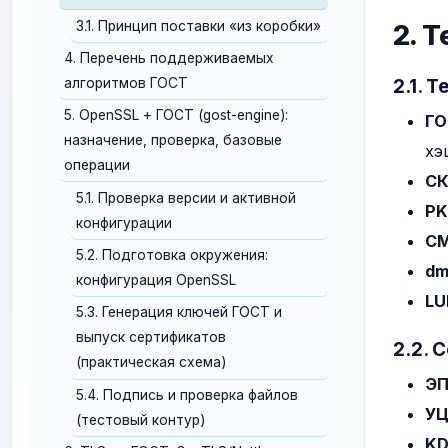
3.1. Принцип поставки «из коробки»
2. 
4. Перечень поддерживаемых
2.1. 
алгоритмов ГОСТ
5. OpenSSL + ГОСТ (gost-engine):
ГО
назначение, проверка, базовые
хэ
операции
С
5.1. Проверка версии и активной
PK
конфигурации
C
5.2. Подготовка окружения:
dm
конфигурация OpenSSL
LU
5.3. Генерация ключей ГОСТ и
выпуск сертификатов
2.2. 
(практическая схема)
Э
5.4. Подпись и проверка файлов
У
(тестовый контур)
KD