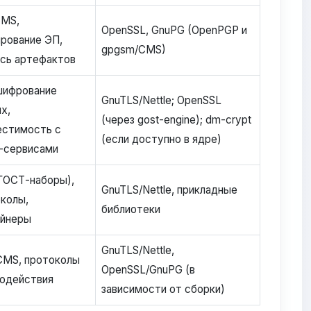
CMS,
OpenSSL, GnuPG (OpenPGP и
рование ЭП,
gpgsm/CMS)
сь артефактов
шифрование
GnuTLS/Nettle; OpenSSL
х,
(через gost-engine); dm-crypt
естимость с
(если доступно в ядре)
-сервисами
ГОСТ-наборы),
GnuTLS/Nettle, прикладные
колы,
библиотеки
ейнеры
GnuTLS/Nettle,
CMS, протоколы
OpenSSL/GnuPG (в
одействия
зависимости от сборки)