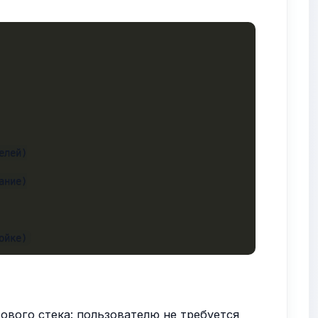
лей)

ние)

ойке)
вого стека: пользователю не требуется