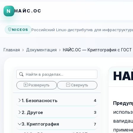
N
НАЙС.ОС
Российский Linux-дистрибутив для инфраструктур
NICEOS
Главная
Документация
НАЙС.ОС — Криптография с ГОСТ
НА
Развернуть
Свернуть
1. Безопасность
4
Предуп
использ
2. Другое
3
валидац
3. Криптография
7
примене