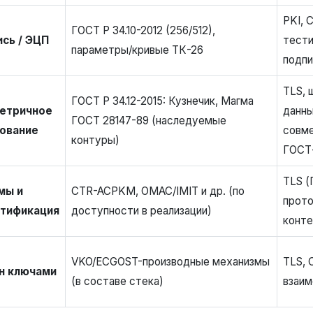
PKI, 
ГОСТ Р 34.10-2012 (256/512),
сь / ЭЦП
тести
параметры/кривые ТК-26
подпи
TLS, 
ГОСТ Р 34.12-2015: Кузнечик, Магма
етричное
данны
ГОСТ 28147-89 (наследуемые
ование
совм
контуры)
ГОСТ
TLS (
мы и
CTR-ACPKM, OMAC/IMIT и др. (по
прото
нтификация
доступности в реализации)
конт
VKO/ECGOST-производные механизмы
TLS, 
н ключами
(в составе стека)
взаим