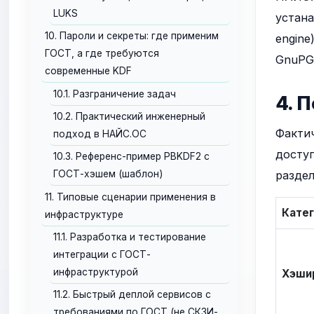
LUKS
устана
10. Пароли и секреты: где применим
engine
ГОСТ, а где требуются
GnuPG/
современные KDF
10.1. Разграничение задач
4. 
10.2. Практический инженерный
Факти
подход в НАЙС.ОС
досту
10.3. Референс-пример PBKDF2 с
раздел
ГОСТ-хэшем (шаблон)
11. Типовые сценарии применения в
Кате
инфраструктуре
11.1. Разработка и тестирование
интеграции с ГОСТ-
инфраструктурой
Хэши
11.2. Быстрый деплой сервисов с
требованиями по ГОСТ (не СКЗИ-