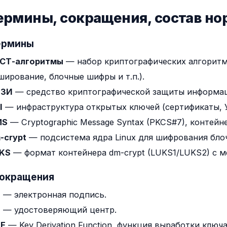
Термины, сокращения, состав н
Термины
СТ-алгоритмы
— набор криптографических алгоритм
ширование, блочные шифры и т.п.).
КЗИ
— средство криптографической защиты информаци
I
— инфраструктура открытых ключей (сертификаты, 
MS
— Cryptographic Message Syntax (PKCS#7), контей
-crypt
— подсистема ядра Linux для шифрования бло
KS
— формат контейнера dm-crypt (LUKS1/LUKS2) с м
Сокращения
П
— электронная подпись.
Ц
— удостоверяющий центр.
F
— Key Derivation Function, функция выработки ключа