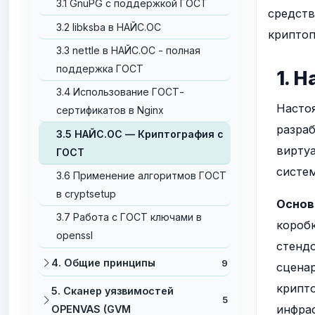
3.1 GnuPG с поддержкой ГОСТ
средств
3.2 libksba в НАЙС.ОС
криптоп
3.3 nettle в НАЙС.ОС - полная
поддержка ГОСТ
1. 
3.4 Использование ГОСТ-
Насто
сертификатов в Nginx
разраб
3.5 НАЙС.ОС — Криптография с
виртуа
ГОСТ
систем
3.6 Применение алгоритмов ГОСТ
в cryptsetup
Основ
3.7 Работа с ГОСТ ключами в
коробк
openssl
стендо
4. Общие принципы
9
сценар
крипт
5. Сканер уязвимостей
5
инфрас
OPENVAS (GVM