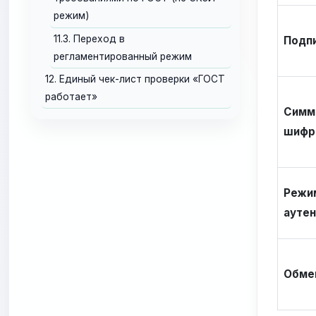
режим)
11.3. Переход в
Подпи
регламентированный режим
12. Единый чек-лист проверки «ГОСТ
работает»
Симм
шифр
Режи
ауте
Обме