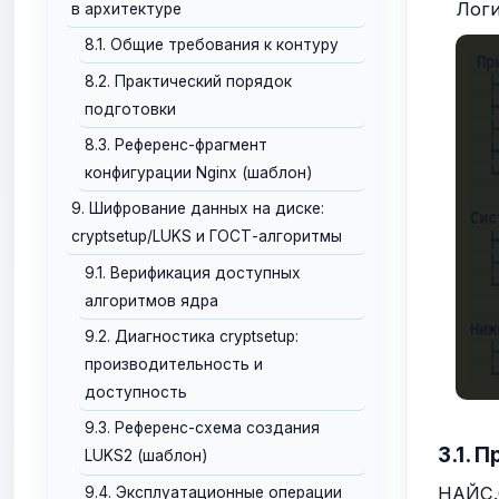
Логи
в архитектуре
8.1. Общие требования к контуру
Пр
8.2. Практический порядок
  ├
  ├
подготовки
  ├
8.3. Референс-фрагмент
  ├
конфигурации Nginx (шаблон)
  └
   
9. Шифрование данных на диске:
Сис
cryptsetup/LUKS и ГОСТ-алгоритмы
  ├
  ├
9.1. Верификация доступных
  └
алгоритмов ядра
   
Ниж
9.2. Диагностика cryptsetup:
  ├
производительность и
  └
доступность
9.3. Референс-схема создания
3.1. 
LUKS2 (шаблон)
НАЙС.О
9.4. Эксплуатационные операции