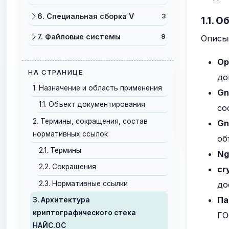
6. Специальная сборка V
3
1.1. 
7. Файловые системы
9
Описы
Op
НА СТРАНИЦЕ
до
1. Назначение и область применения
Gn
1.1. Объект документирования
со
2. Термины, сокращения, состав
Gn
нормативных ссылок
об
2.1. Термины
Ng
2.2. Сокращения
cr
2.3. Нормативные ссылки
до
Па
3. Архитектура
криптографического стека
ГО
НАЙС.ОС