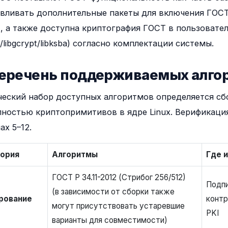
вливать дополнительные пакеты для включения ГОСТ 
), а также доступна криптография ГОСТ в пользовател
libgcrypt/libksba) согласно комплектации системы.
Перечень поддерживаемых алго
ческий набор доступных алгоритмов определяется сб
пностью криптопримитивов в ядре Linux. Верификац
ах 5–12.
гория
Алгоритмы
Где 
ГОСТ Р 34.11-2012 (Стрибог 256/512)
Подпи
(в зависимости от сборки также
рование
контр
могут присутствовать устаревшие
PKI
варианты для совместимости)