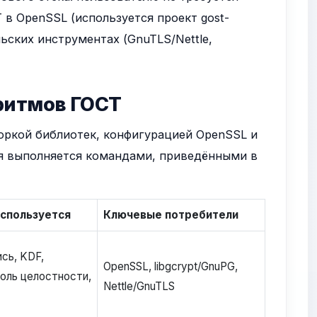
в OpenSSL (используется проект gost-
ьских инструментах (GnuTLS/Nettle,
ритмов ГОСТ
оркой библиотек, конфигурацией OpenSSL и
ия выполняется командами, приведёнными в
используется
Ключевые потребители
сь, KDF,
OpenSSL, libgcrypt/GnuPG,
оль целостности,
Nettle/GnuTLS