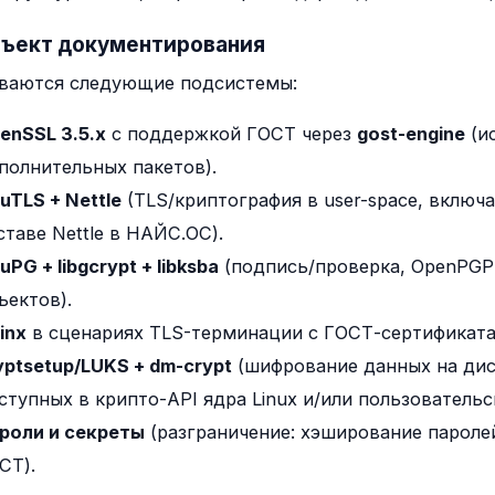
Объект документирования
ваются следующие подсистемы:
enSSL 3.5.x
с поддержкой ГОСТ через
gost-engine
(ис
полнительных пакетов).
uTLS + Nettle
(TLS/криптография в user-space, включ
ставе Nettle в НАЙС.ОС).
uPG + libgcrypt + libksba
(подпись/проверка, OpenPGP
ъектов).
inx
в сценариях TLS-терминации с ГОСТ-сертификата
yptsetup/LUKS + dm-crypt
(шифрование данных на дис
ступных в крипто-API ядра Linux и/или пользовательс
роли и секреты
(разграничение: хэширование пароле
СТ).