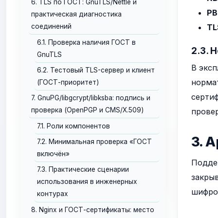
6. TLS по ГОСТ: GnuTLS/Nettle и
PB
практическая диагностика
TL
соединений
6.1. Проверка наличия ГОСТ в
2.3. 
GnuTLS
В экс
6.2. Тестовый TLS-сервер и клиент
норма
(ГОСТ-приоритет)
сертиф
7. GnuPG/libgcrypt/libksba: подпись и
проверка (OpenPGP и CMS/X.509)
провер
7.1. Роли компонентов
3. 
7.2. Минимальная проверка «ГОСТ
включён»
Подде
7.3. Практические сценарии
закрыв
использования в инженерных
шифров
контурах
8. Nginx и ГОСТ-сертификаты: место