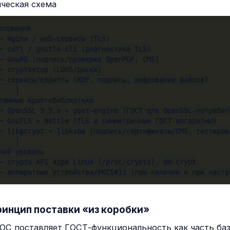
ческая схема
иложения

─ Nginx / web-сервисы (TLS)

─ curl / gnutls-cli (диагностика TLS)

─ GnuPG (подпись/проверка OpenPGP, CMS)

─ cryptsetup (LUKS/диски)

─ сервисы/скрипты (KDF, подпись, шифрование файлов)

    │

темные криптобиблиотеки

─ OpenSSL 3.5.x + gost-engine (ГОСТ для OpenSSL-потребите
─ GnuTLS + Nettle (TLS и симметричные ГОСТ-алгоритмы)

─ libgcrypt + libksba (подпись/сертификаты/CMS, тестирова
    │

ний уровень

─ crypto API ядра Linux (/proc/crypto), dm-crypt

─ аппаратные устройства/PKCS#11 (при наличии и при настр
Принцип поставки «из коробки»
С поставляет ГОСТ-функциональность как часть базо